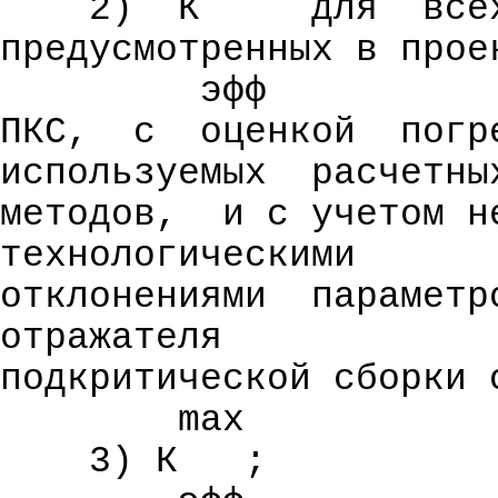
2)
К
для
все
предусмотренных в прое
эфф
ПКС,
с
оценкой
погр
используемых
расчетны
методов,
и с учетом н
технологическими
отклонениями
параметр
отражателя
подкритической сборки 
max
3) К
;