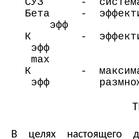
СУЗ
-
систем
Бета
-
эффект
эфф
К
-
эффект
эфф
max
К
-
максим
эфф
размно
Т
В целях настоящего д