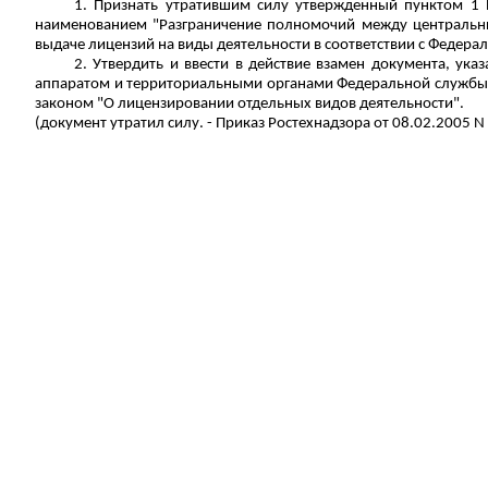
1.
Признать утратившим силу утвержденный пунктом 1 П
наименованием "Разграничение полномочий между центральн
выдаче лицензий на виды деятельности в соответствии с Федер
2. Утвердить и ввести в действие взамен документа, у
аппаратом и территориальными органами Федеральной службы п
законом "О лицензировании отдельных видов деятельности".
(
д
окумент утратил силу. -
Приказ
Ростехнадзора
от 08.02.2005 N