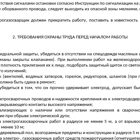
тствия сигналами остановки согласно Инструкции по сигнализации на
е оборванного провода, следует выходить из опасной зоны мелкими
рогазосварщик должен прекратить работу, поставить в известность
2. ТРЕБОВАНИЯ ОХРАНЫ ТРУДА ПЕРЕД НАЧАЛОМ РАБОТЫ
идуальной защиты, убедиться в отсутствии на спецодежде масляных и
рманы закрыты клапанами). При выполнении работ на железнодор
 плотность прилегания их к лицу, подобрать защитный щиток со све
го излучений;
 (вентилей, водяных затворов, горелок, редукторов, шлангов (при г
олжна быть сдана в ремонт;
убедиться в том, что он прочно удерживает электрод, допускает б
ектросварочных проводов и надежности крепления их к электрододер
 закрывающего контакты высокого напряжения;
нализирующих о наличии или отсутствии напряжения в сварочно
е при обрыве электрической дуги;
 электрогазосварочных работ в радиусе не менее 5 м, а от взрыво
 менее 10 м;
деревянный пол, возгораемые предметы и конструкции в радиусе 5 м 
 электро-, газосварочных работ средств пожаротушения (огнетушителя