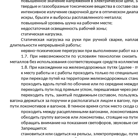
повышенное значение напряжения в электрической цепи, з
твердые и газообразные токсические вещества в составе св
интенсивное излучение сварочной дуги в оптическом диап
искры, брызги и выбросы расплавленного металла;
повышенный уровень шума на рабочем месте;
недостаточная освещенность рабочей зоны;
статическая нагрузка.
Статическая нагрузка на руки при ручной сварке, напл
длительности непрерывной работы;
нервно-психические перегрузки при выполнении работ на
1.7. При невозможности по условиям технологии снизить
металлов без использования соответствующих средств коллекти
1.8. При нахождении на железнодорожных путях (далее - 
к месту работы и с работы проходить только по специал
при переходе путей на территории железнодорожных стан
проходить вдоль путей по обочине или
по середине
междуп
переходить пути под прямым углом, перешагивая через рел
переходить путь, занятый подвижным составом, пользуяс
вагона держаться за поручни и располагаться лицом к вагону, 
пути локомотивов и вагонов. В темное время суток место схода с
проходить между расцепленными вагонами, локомотивами 
обходить группу вагонов или локомотивы, стоящие на пути,
обращать внимание на показания светофоров, звуковые с
Запрещается:
становиться или садиться на рельсы, электроприводы, пут