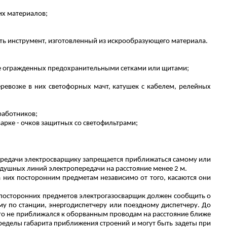
их материалов;
ять инструмент, изготовленный из искрообразующего материала.
не огражденных предохранительными сетками или щитами;
ревозке в них светофорных мачт, катушек с кабелем, релейных
работников;
варке - очков защитных со светофильтрами;
передачи электросварщику запрещается приближаться самому или
душных линий электропередачи на расстояние менее 2 м.
 них посторонним предметам независимо от того, касаются они
 посторонних предметов электрогазосварщик должен сообщить о
у по станции, энергодиспетчеру или поездному диспетчеру.
До
кто не приближался к оборванным проводам на расстояние ближе
ределы габарита приближения строений и могут быть задеты при