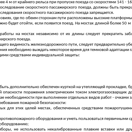
е 4 м от крайнего рельса при пропуске поезда со скоростями 141 - 160
проследование скоростного пассажирского поезда, должны быть прекр
оследования скоростного пассажирского поезда запрещается.
ловиях, где по обеим сторонам пути расположены высокие платформы, 
но будет отойти, если появится поезд. На мостах длиной более 50 м
работы на мостах независимо от их длины следует прекратить забл
жирского поезда.
ющего видимость железнодорожного пути, следует предварительно убе
ения необходимо выждать некоторое время для темновой адаптации г
щими средствами индивидуальной защиты:
быть дополнительно обеспечен курткой на утепляющей прокладке, б
й опасности поражения электрическим током электрогазосварщик д
чае необходимости при выполнении отдельных видов работ - очками 
ребования пожарной безопасности:
ных для этих целей местах, обеспеченных средствами пожаротуше
 противопожарного оборудования и уметь пользоваться первичными 
 оборудованию;
иборы, не использовать некалиброванные плавкие вставки или дру