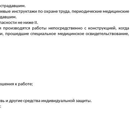
страдавшим.
елевые инструктажи по охране труда, периодические медицинские
адавшим.
сности не ниже II.
 производятся работы непосредственно с конструкцией, когда
ки, прошедшие специальное медицинское освидетельствование,
ошения к работе;
увь и другие средства индивидуальной защиты.
: