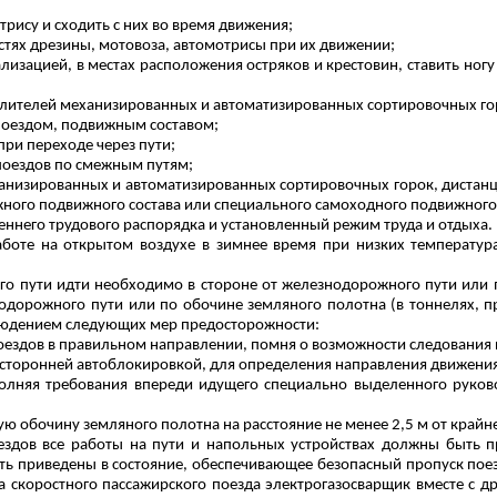
трису и сходить с них во время движения;
стях дрезины, мотовоза, автомотрисы при их движении;
лизацией, в местах расположения остряков и крестовин, ставить н
длителей механизированных и автоматизированных сортировочных го
поездом, подвижным составом;
при переходе через пути;
поездов по смежным путям;
анизированных и автоматизированных сортировочных горок, дистанц
жного подвижного состава или специального самоходного подвижного 
еннего трудового распорядка и установленный режим труда и отдыха.
оте на открытом воздухе в зимнее время при низких температура
го пути идти необходимо в стороне от железнодорожного пути или п
одорожного пути или по обочине земляного полотна (в тоннелях, при
блюдением следующих мер предосторожности:
поездов в правильном направлении, помня о возможности следования
хсторонней автоблокировкой, для определения направления движения
полняя
требования
впереди идущего специально выделенного руков
 обочину земляного полотна на расстояние не менее 2,5 м от крайнег
оездов все работы на пути и напольных устройствах должны быть 
ть приведены в состояние, обеспечивающее безопасный пропуск поез
а скоростного пассажирского поезда электрогазосварщик вместе с 