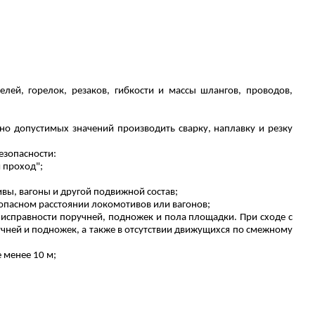
лей, горелок, резаков, гибкости и массы шлангов, проводов,
но допустимых значений производить сварку, наплавку и резку
езопасности:
 проход";
ы, вагоны и другой подвижной состав;
 опасном расстоянии локомотивов или вагонов;
исправности поручней, подножек и пола площадки. При сходе с
учней и подножек, а также в отсутствии движущихся по смежному
 менее 10 м;