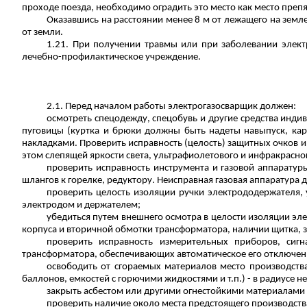
проходе поезда, необходимо оградить это место
как место препя
Оказавшись на расстоянии менее 8 м от лежащего на земл
от земли.
1.21. При получении травмы или при заболевании элект
лечебно-профилактическое учреждение.
2.1. Перед началом работы электрогазосварщик
должен
:
осмотреть спецодежду, спецобувь и другие средства индив
пуговицы (куртка и брюки должны быть надеты навыпуск, ка
накладками.
Проверить исправность (целость) защитных очков и
этом слепящей яркости света, ультрафиолетового и инфракрасно
проверить исправность инструмента и газовой аппаратуры
шлангов к горелке, редуктору.
Неисправная газовая аппаратура д
проверить целость изоляции ручки электрододержателя, 
электродом и держателем;
убедиться путем внешнего осмотра в целости изоляции эл
корпуса и вторичной обмотки трансформатора, наличии щитка,
проверить исправность измерительных приборов, сиг
тр
ансформатора, обеспечивающих автоматическое его отключени
освободить от сгораемых материалов место производства
баллонов, емкостей с горючими жидкостями и т.п.) - в радиусе не
закрыть асбестом или другими огнестойкими материалами 
проверить наличие около места предстоящего производства