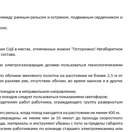
огу между рамным рельсом и остряком, подвижным сердечником и
рок;
ии СЦБ в местах, отмеченных знаком "Осторожно! Негабаритное
состава.
х электрогазосварщик должен пользоваться технологическими
о обочине земляного полотна на расстоянии не ближе 2,5 м от
 разливе рек, отсутствии обочин, во время заносов и в других
 поездов и в неправильном направлении;
 поездов следует пользоваться показаниями светофоров;
одителем работ работника, ограждающего группу развернутым
о рельса, когда поезд находится на расстоянии не менее 400 м.
прекращены не менее чем за 10 минут до прохода скоростного
да, материалы и инструмент убраны с пути за пределы габарита
другими работниками по команде старшего электромеханика или