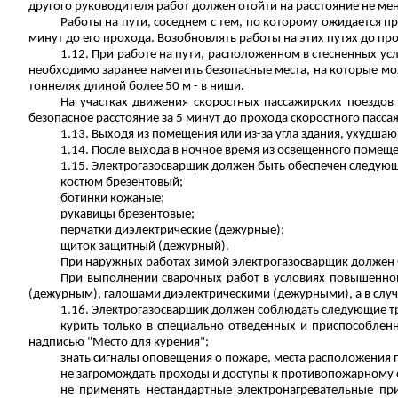
другого руководителя работ должен отойти на расстояние не мене
Работы на пути, соседнем с тем, по которому ожидается 
минут до его прохода. Возобновлять работы на этих путях до пр
1.12. При работе на пути, расположенном в стесненных ус
необходимо заранее наметить безопасные места, на которые мож
тоннелях длиной более 50 м - в ниши.
На участках движения скоростных пассажирских поездов 
безопасное расстояние за 5 минут до прохода скоростного пасса
1.13. Выходя из помещения или из-за угла здания, ухудша
1.14. После выхода в ночное время из освещенного помещ
1.15. Электрогазосварщик должен быть обеспечен следую
костюм брезентовый;
ботинки кожаные;
рукавицы брезентовые;
перчатки диэлектрические (дежурные);
щиток защитный (дежурный).
При наружных работах зимой электрогазосварщик должен 
При выполнении сварочных работ в условиях повышенно
(дежурным), галошами диэлектрическими (дежурными), а в слу
1.16. Электрогазосварщик должен соблюдать следующие т
курить только в специально отведенных и приспособлен
надписью "Место для курения";
знать сигналы оповещения о пожаре, места расположения
не загромождать проходы и доступы к противопожарному
не применять нестандартные электронагревательные пр