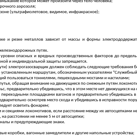
амыкание которой может произойти через тело человека;
арочного аэрозоля;
азоне (ультрафиолетовое, видимое, инфракрасное);
авке и резке металлов зависит от массы и формы электрододержате
 железнодорожных путях.
 уровни опасных и вредных производственных факторов до предель
вной и индивидуальной защиты запрещается.
пути) электрогазосварщик должен соблюдать следующие требования б
ьно установленным маршрутам, обозначенным указателями "Служебный
ций пользоваться тоннелями, пешеходными мостами и настилами;
утья, обращая внимание на движущиеся по смежным путям локомотив
ьс, предварительно убедившись, что в этом месте нет движущихся на
ь переходными площадками вагонов и предварительно убедившись в 
предварительно осмотрев место схода и убедившись в исправности пор
ледует осветить фонарем;
и секциями локомотивов, если расстояние между их автосцепками не
 на расстоянии не менее 5 м от автосцепки;
игналы и предупреждающие знаки.
евые коробки, вагонные замедлители и другие напольные устройства;