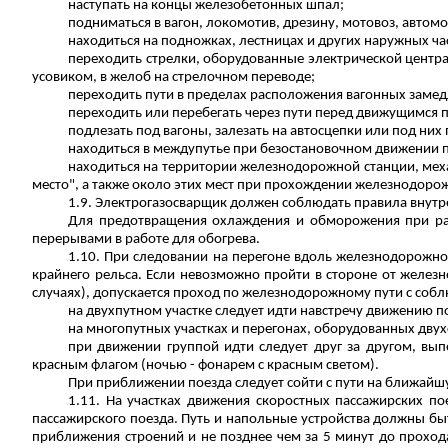
наступать на концы железобетонных шпал;
подниматься в вагон, локомотив, дрезину, мотовоз, автомо
находиться на подножках, лестницах и других наружных ча
переходить стрелки, оборудованные электрической центра
усовиком, в желоб на стрелочном переводе;
переходить пути в пределах расположения вагонных заме
переходить или перебегать через пути перед движущимся 
подлезать под вагоны, залезать на автосцепки или под них 
находиться в междупутье при безостановочном движении 
находиться на территории железнодорожной станции, мех
место", а также около этих мест при прохождении железнодоро
1.9. Электрогазосварщик должен соблюдать правила внутр
Для предотвращения охлаждения и обморожения при раб
перерывами в работе для обогрева.
1.10. При следовании на перегоне вдоль железнодорожно
крайнего рельса. Если невозможно пройти в стороне от железн
случаях), допускается проход по железнодорожному пути с со
на двухпутном участке следует идти навстречу движению 
на многопутных участках и перегонах, оборудованных дву
при движении группой идти следует друг за другом, вы
красным флагом (ночью - фонарем с красным светом).
При приближении поезда следует сойти с пути на ближайшую
1.11. На участках движения скоростных пассажирских п
пассажирского поезда. Путь и напольные устройства должны бы
приближения строений и не
позднее
чем за 5 минут до проход