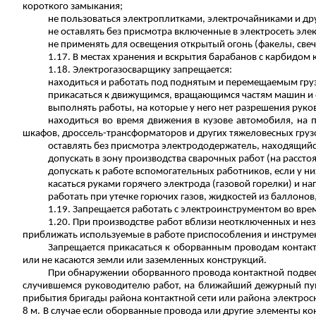
короткого замыкания;
не пользоваться электроплитками, электрочайниками и д
не оставлять без присмотра включенные в электросеть эл
не применять для освещения открытый огонь (факелы, свеч
1.17. В местах хранения и вскрытия барабанов с карбидом
1.18. Электрогазосварщику запрещается:
находиться и работать под поднятым и перемещаемым гру
прикасаться к движущимся, вращающимся частям машин и 
выполнять работы, на которые у него нет разрешения руко
находиться во время движения в кузове автомобиля, на 
шкафов,
дроссель-трансформаторов
и других тяжеловесных груз
оставлять без присмотра электрододержатель,
находящий
допускать в зону производства сварочных работ (на рассто
допускать к работе вспомогательных работников, если у н
касаться руками горячего электрода (газовой горелки) и н
работать при утечке горючих газов, жидкостей из баллонов
1.19. Запрещается работать с электроинструментом во вре
1.20. При производстве работ вблизи неотключенных и не
приближать используемые в работе приспособления и инструмен
Запрещается прикасаться к оборванным проводам контакт
или не касаются земли или заземленных конструкций.
При обнаружении оборванного провода контактной подвес
случившемся руководителю работ, на ближайший дежурный пунк
прибытия бригады района контактной сети или района электрос
8 м. В случае если оборванные провода или другие элементы к