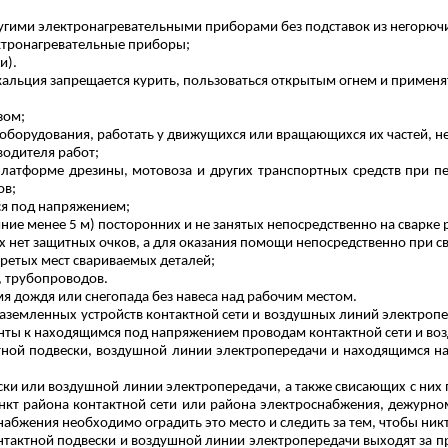
ругими электронагревательными приборами без подставок из негорюч
ектронагревательные приборы;
и).
 кальция запрещается курить, пользоваться открытым огнем и примен
зом;
оборудования, работать у движущихся или вращающихся их частей, 
водителя работ;
платформе дрезины, мотовоза и других транспортных средств при пе
ов;
ся
под напряжением;
яние менее 5 м) посторонних и не занятых непосредственно на сварке 
их нет защитных очков, а для оказания помощи непосредственно при с
агретых мест свариваемых деталей;
, трубопроводов.
мя дождя или снегопада без навеса над рабочим местом.
заземленных устройств контактной сети и воздушных линий электро
ты к находящимся под напряжением проводам контактной сети и воз
ной подвески, воздушной линии электропередачи и находящимся на
ки или воздушной линии электропередачи, а также свисающих с них
т района контактной сети или района электроснабжения, дежурном
набжения необходимо оградить это место и следить за тем, чтобы ни
онтактной подвески и воздушной линии электропередачи выходят за п