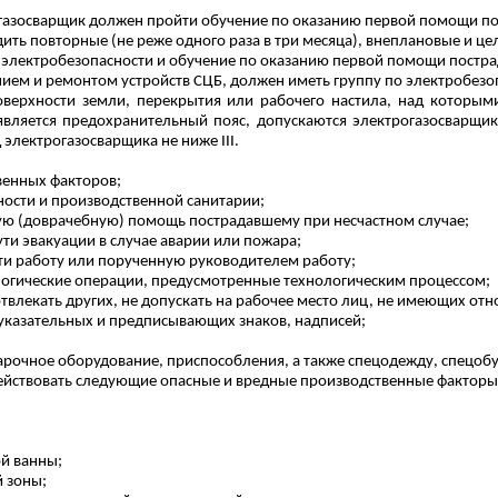
огазосварщик должен пройти
обучение по оказанию
первой помощи по
ить повторные (не реже одного раза в три месяца), внеплановые и ц
о электробезопасности и
обучение по оказанию
первой помощи постр
ием и ремонтом устройств СЦБ, должен иметь группу по электробезопа
верхности земли, перекрытия или рабочего настила, над которыми
вляется предохранительный пояс, допускаются электрогазосварщи
электрогазосварщика не ниже III.
венных факторов;
ности и производственной санитарии;
вую (доврачебную) помощь пострадавшему при несчастном случае;
ти эвакуации в случае аварии или пожара;
ти работу или порученную руководителем работу;
огические операции, предусмотренные технологическим процессом;
твлекать других, не допускать на рабочее место лиц, не имеющих отн
казательных и предписывающих знаков, надписей;
варочное оборудование, приспособления, а также спецодежду, спецоб
здействовать следующие опасные и вредные производственные факторы
й ванны;
 зоны;