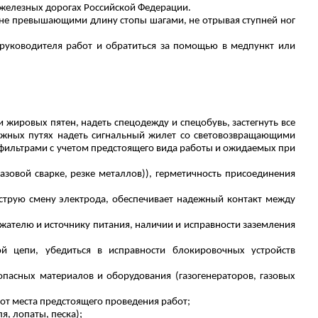
 железных дорогах Российской Федерации.
, не превышающими длину стопы шагами, не отрывая ступней ног
 руководителя работ и обратиться за помощью в медпункт или
 жировых пятен, надеть спецодежду и спецобувь, застегнуть все
ожных путях надеть сигнальный жилет со световозвращающими
тофильтрами с учетом предстоящего вида работы и ожидаемых при
азовой сварке, резке металлов)), герметичность присоединения
ыструю смену электрода, обеспечивает надежный контакт между
жателю и источнику питания, наличии и исправности заземления
й цепи, убедиться в исправности блокировочных устрой
ств
опасных материалов и оборудования (газогенераторов, газовых
от места предстоящего проведения работ;
, лопаты, песка);