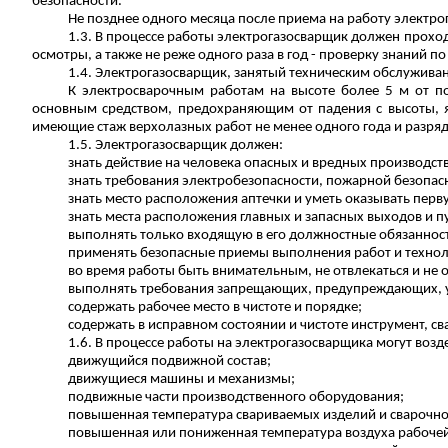
безопасности.
Не позднее одного месяца после приема на работу электр
1.3. В процессе работы электрогазосварщик должен проход
осмотры, а также не реже одного раза в год - проверку знаний п
1.4. Электрогазосварщик, занятый техническим обслуживан
К электросварочным работам на высоте более 5 м от по
основным средством, предохраняющим от падения с высоты, я
имеющие стаж верхолазных работ не менее одного года и разряд 
1.5. Электрогазосварщик должен:
знать действие на человека опасных и вредных производст
знать требования электробезопасности, пожарной безопас
знать место расположения аптечки и уметь оказывать пер
знать места расположения главных и запасных выходов и пу
выполнять только входящую в его должностные обязаннос
применять безопасные приемы выполнения работ и технол
во время работы быть внимательным, не отвлекаться и не о
выполнять требования запрещающих, предупреждающих, у
содержать рабочее место в чистоте и порядке;
содержать в исправном состоянии и чистоте инструмент, с
1.6. В процессе работы на электрогазосварщика могут во
движущийся подвижной состав;
движущиеся машины и механизмы;
подвижные части производственного оборудования;
повышенная температура свариваемых изделий и сварочно
повышенная или пониженная температура воздуха рабочей