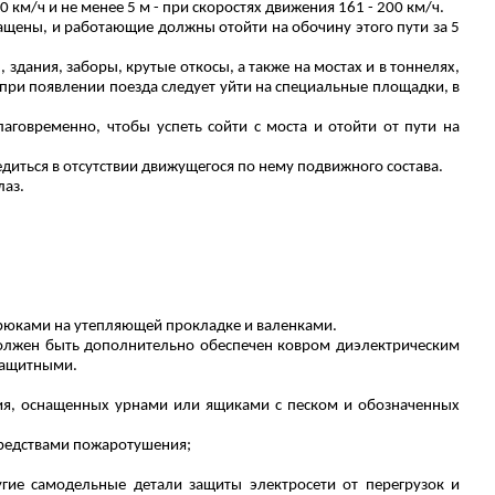
 км/ч и не менее 5 м - при скоростях движения 161 - 200 км/ч.
ащены, и работающие должны отойти на обочину этого пути за 5
здания, заборы, крутые откосы, а также на мостах и в тоннелях,
 при появлении поезда следует уйти на специальные площадки, в
аговременно, чтобы успеть сойти с моста и отойти от пути на
диться в отсутствии движущегося по нему подвижного состава.
лаз.
рюками на утепляющей прокладке и валенками.
олжен быть дополнительно обеспечен ковром диэлектрическим
защитными.
ния, оснащенных урнами или ящиками с песком и обозначенных
средствами пожаротушения;
гие самодельные детали защиты электросети от перегрузок и