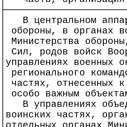
├─────────────────────
│
В центральном аппа
│ обороны, в органах в
│ Министерства обороны
│ Сил, родов войск Во
│
управлениях
военных ок
│ регионального коман
│ частях, отнесенных 
│ особо важным объекта
│
В управлениях объе
│воинских
частях
, орга
│отдельных
органах
Мини