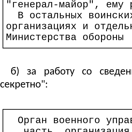
│"генерал-майор", ему 
│
В остальных воински
│
организациях
и отдель
│Министерства обороны
└─────────────────────
б) за работу со сведе
секретно":
┌─────────────────────
│
Орган военного упр
│
часть, организация