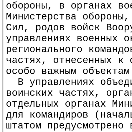
│обороны, в органах во
│Министерства обороны,
│Сил, родов войск Воо
│
управлениях
военных ок
│регионального команд
│частях, отнесенных к
│особо важным объектам
│
В управлениях объед
│воинских
частях
, орга
│отдельных
органах
Мини
│для командиров (начал
│штатом предусмотрено 