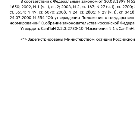
В соответствии с Федеральным законом от 30.03.1999 N 5
1650; 2002, N 1 (ч. I), ст. 2; 2003, N 2, ст. 167; N 27 (ч. I), ст. 2700
ст. 5554; N 49, ст. 6070; 2008, N 24, ст. 2801; N 29 (ч. I), ст. 3418;
24.07.2000 N 554 "Об утверждении Положения о государствен
нормировании" (Собрание законодательства Российской Федерации,
Утвердить СанПиН 2.2.3.2733-10 "Изменения N 1 к СанПиН 
--------------------------------
<*> Зарегистрированы Министерством юстиции Российской