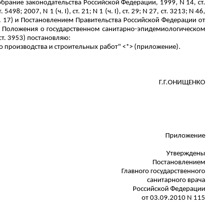
рание законодательства Российской Федерации, 1999, N 14, ст.
т. 5498; 2007, N 1 (ч. I), ст. 21; N 1 (ч. I), ст. 29; N 27, ст. 3213; N 46,
1, ст. 17) и Постановлением Правительства Российской Федерации от
и Положения о государственном санитарно-эпидемиологическом
 ст. 3953) постановляю:
о производства и строительных работ" <*> (приложение).
Г.Г.ОНИЩЕНКО
Приложение
Утверждены
Постановлением
Главного государственного
санитарного врача
Российской Федерации
от 03.09.2010 N 115