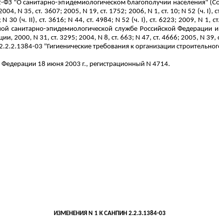
2-ФЗ "О санитарно-эпидемиологическом благополучии населения" (Соб
; 2004, N 35, ст. 3607; 2005, N 19, ст. 1752;
2006, N 1, ст. 10; N 52 (ч. I), с
 N 30 (ч. II), ст. 3616;
N 44, ст. 4984; N 52 (ч. I), ст. 6223; 2009, N 
ной санитарно-эпидемиологической службе Российской Федерации 
 2000, N 31, ст. 3295; 2004, N 8, ст. 663;
N 47, ст. 4666; 2005, N 39,
2.2.2.1384-03 "Гигиенические требования к организации строительног
 Федерации 18 июня 2003 г.,
регистрационный
N 4714.
ИЗМЕНЕНИЯ N 1
К
САНПИН 2.2.3.1384-03