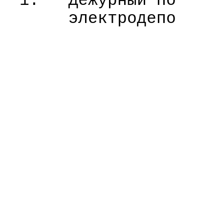
1.
Дежурный по
электродепо