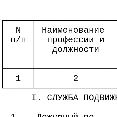
┌─────┬───────────────
│
N
│ Наименование
│ п/п │
профессии и
│
│
должности
│
│
├─────┼───────────────
│
1
│
2
└─────┴───────────────
I. СЛУЖБА ПОДВИЖ