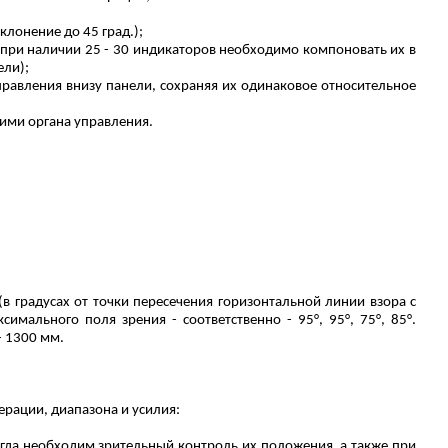
лонение до 45 град.);
(при наличии 25 - 30 индикаторов необходимо компоновать их в
ели);
правления внизу панели, сохраняя их одинаковое относительное
ими органа управления.
в градусах от точки пересечения горизонтальной линии взора с
симального поля зрения - соответственно - 95°, 95°, 75°, 85°.
- 1300 мм.
ерации, диапазона и усилия:
гда необходим зрительный контроль их положения, а также при