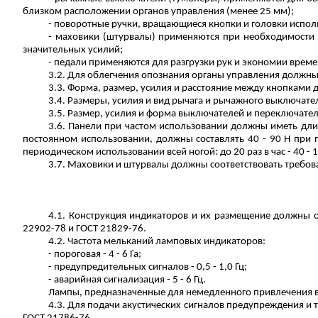
близком расположении органов управления (менее 25 мм);
- поворотные ручки, вращающиеся кнопки и головки испол
- маховики (штурвалы) применяются при необходимости 
значительных усилий;
- педали применяются для разгрузки рук и экономии вре
3.2. Для облегчения опознания органы управления должн
3.3. Форма, размер, усилия и расстояние между кнопками 
3.4. Размеры, усилия и вид рычага и рычажного выключате
3.5. Размер, усилия и форма выключателей и
переключате
3.6. Панели при частом использовании должны иметь длин
постоянном использовании, должны составлять 40 - 90 Н при пер
периодическом использовании всей ногой: до 20 раз в час - 40 - 120 
3.7. Маховики и штурвалы должны соответствовать требов
4.1. Конструкция индикаторов и их размещение должны 
22902-78 и ГОСТ 21829-76.
4.2. Частота мельканий ламповых индикаторов:
-
пороговая
- 4 - 6 Га;
- предупредительных сигналов - 0,5 - 1,0 Гц;
- аварийная сигнализация - 5 - 6 Гц.
Лампы, предназначенные для немедленного привлечения в
4.3. Для подачи акустических сигналов предупреждения и