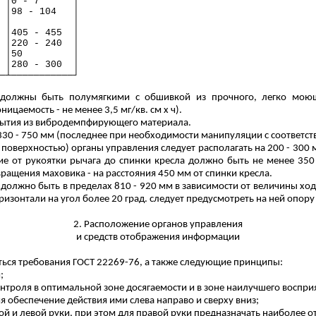
│0 - 7
│
 │98 - 104
│
│
│
│405 - 455
│
│220 - 240
│
│50
│
│280 - 300
│
─┴───────────┘
а должны быть полумягкими с обшивкой из прочного, легко моющ
ицаемость - не менее 3,5 мг/кв. см x ч).
рытия из вибродемпфирующего материала.
ь 330 - 750 мм (последнее при необходимости манипуляции с соответ
й поверхностью) органы управления следует располагать на 200 - 300 
ие от рукоятки рычага до спинки кресла должно быть не менее 35
вращения маховика - на расстояния 450 мм от спинки кресла.
а должно быть в пределах 810 - 920 мм в зависимости от величины х
изонтали на угол более 20 град. следует предусмотреть на ней опору 
2. Расположение органов управления
и средств отображения информации
ься требования ГОСТ 22269-76, а также следующие принципы:
;
нтроля в оптимальной зоне досягаемости и в зоне наилучшего воспри
 обеспечение действия ими слева направо и сверху вниз;
й и левой руки, при этом для правой руки предназначать наиболее о