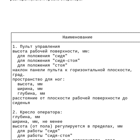
┌───────────────────────────────────────────────────
│
Наименование
├───────────────────────────────────────────────────
│1. Пульт управления
│высота рабочей поверхности,
мм
:
│
для положения "сидя"
│
для положения "сидя-стоя"
│
для положения "стоя"
│наклон панели пульта к горизонтальной плоскости,
│град.
│пространство для ног:
│
высота,
мм
│
ширина,
мм
│
глубина,
мм
│расстояние от плоскости рабочей поверхности до
│сиденья
│
│2. Кресло оператора:
│глубина,
мм
│ширина,
мм
, не менее
│высота (от пола) регулируется в пределах,
мм
│
для работы "сидя"
│
для работы "сидя-стоя"