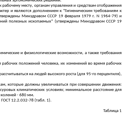
альных эргономических решений.
 рабочему месту, органам управления и средствам отображения
ктер и являются дополнением к "Гигиеническим требованиям к
верждены Минздравом СССР 19 февраля 1979 г. N 1964-79) и
ений полезных ископаемых" (утверждены Минздравом СССР 19
химические и физиологические возможности, а также требования
м рабочих положений человека, их изменений во время рабочих
рассчитываться на людей высокого роста (для 95-го перцентиля),
нам, которые должны увеличиваться при совершении движения:
в суровых климатических условиях; минимальное расстояние для
 коленей - 680 мм.
ОСТ 12.2.032-78 (табл. 1).
Таблица 1