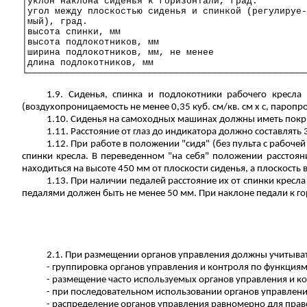
│уклон наклона сиденья к горизонтали, град.
│угол между плоскостью сиденья и спинкой (регулируе-
│мый), град.
│высота спинки,
мм
│высота подлокотников,
мм
│ширина подлокотников,
мм
, не менее
│длина подлокотников,
мм
└───────────────────────────────────────────────────
1.9. Сиденья, спинка и подлокотники рабочего кресл
(воздухопроницаемость не менее 0,35 куб. см/кв. см x с, паропрон
1.10. Сиденья на самоходных машинах должны иметь пок
1.11. Расстояние от глаз до индикатора должно составлят
1.12. При работе в положении "сидя" (без пульта с рабоче
спинки кресла. В переведенном "на себя" положении расстоян
находиться на высоте 450 мм от плоскости сиденья, а плоскость 
1.13. При наличии педалей расстояние их от спинки кресл
педалями должен быть не менее 50 мм. При наклоне педали к гор
2.1. При размещении органов управления должны учитыват
- группировка органов управления и контроля по функциям
- размещение часто используемых органов управления и ко
- при последовательном использовании органов управления
- распределение органов управления равномерно для право