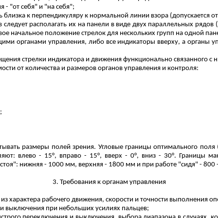
 "от себя" и "на себя";
 близка к перпендикуляру к нормальной линии взора (допускается отк
 следует располагать их на панели в виде двух параллельных рядов 
вое начальное положение стрелок для нескольких групп на одной пан
щими органами управления, либо все индикаторы вверху, а органы у
щения стрелки индикатора и движения функционально связанного с н
мости от количества и размеров органов управления и контроля:
;
итывать размеры полей зрения.
Угловые границы оптимального поля (
: влево - 15°, вправо - 15°, вверх - 0°, вниз - 30°. Границы мак
я": нижняя - 1000 мм, верхняя - 1800 мм и при работе "сидя" - 800 
3. Требования к органам управления
из характера рабочего движения, скорости и точности выполнения оп
 и выключения при небольших усилиях пальцев;
трого переключения и выключения, выбора диапазона в случаях, ко