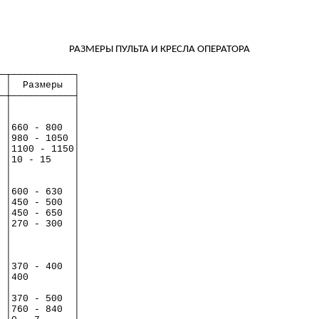
РАЗМЕРЫ ПУЛЬТА И КРЕСЛА ОПЕРАТОРА
─┬───────────┐
│
Размеры
│
─┼───────────┤
│
│
│
│
│660 - 800
│
│980 - 1050 │
│1100 - 1150│
│10 - 15
│
│
│
│
│
│600 - 630
│
│450 - 500
│
│450 - 650
│
│270 - 300
│
│
│
│
│
│
│
│370 - 400
│
│400
│
│
│
│370 - 500
│
│760 - 840
│