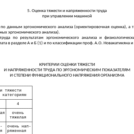
5. Оценка тяжести и напряженности труда
при управлении машиной
я по данным эргономического анализа (ориентировочная оценка), а
нных эргономического анализа).
труда по результатам эргономического анализа и физиологическ
а в разделе А и Б (1) и по классификации проф. А.О. Новакатикяна и соа
КРИТЕРИИ ОЦЕНКИ ТЯЖЕСТИ
И НАПРЯЖЕННОСТИ ТРУДА ПО ЭРГОНОМИЧЕСКИМ ПОКАЗАТЕЛЯМ
И СТЕПЕНИ ФУНКЦИОНАЛЬНОГО НАПРЯЖЕНИЯ ОРГАНИЗМА
─────────────┐
и тяжести
│
 категориям
│
──┬──────────┤
│
4
│
──┼──────────┤
ая│
очень
│
│
тяжелая
│
──┼──────────┤
- │очень нап-│
я │ряженная
│