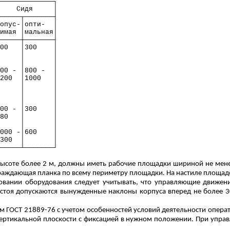
─────────────┐
Сидя
│
─────┬───────┤
опус-│опти-
│
имая │мальная│
─────┼───────┤
00
│300
│
│
│
│
│
00 - │800 -
│
200
│1000
│
│
│
│
│
│
│
00 - │300
│
80
│
│
│
│
000 -│600
│
300
│
│
─────┴───────┘
ысоте более 2 м, должны иметь рабочие площадки шириной не мен
ограждающая планка по всему периметру площадки. На настиле площа
овании оборудования следует учитывать, что управляющие движен
 стоя допускаются вынужденные наклоны корпуса вперед не более 30
ям ГОСТ 21889-76 с учетом
особенностей условий деятельности опер
ертикальной плоскости с фиксацией в нужном положении. При управле