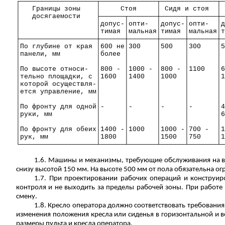
┌───────────────────┬──────────────┬──────────────┬─
│
Границы зоны
│
С
тоя
│ Сидя и стоя
│
│
досягаемости
├──────┬───────┼──────┬───────┼─
│
│допу
с-
│опти-
│допус-│опти-
│д
│
│тимая │мальная│тимая │мальная│т
├───────────────────┼──────┼───────┼──────┼───────┼─
│По глубине от края │600 не│300
│500
│300
│5
│панели,
мм
│более │
│
│
│
│
│
│
│
│
│
│По высоте относи-
│800 - │1000 - │800 - │1100
│6
│тельно площадки, с │1600
│1400
│1000
│
│1
│которой осуществля-│
│
│
│
│
│ется управление,
мм
│
│
│
│
│
│
│
│
│
│
│
│По фронту для одной│-
│-
│-
│-
│4
│руки,
мм
│
│
│
│
│6
│
│
│
│
│
│
│По фронту для обеих│1400 -│1000
│1000 -│700 -
│1
│рук,
мм
│1800
│
│1500
│750
│1
└───────────────────┴──────┴───────┴──────┴───────┴─
1.6. Машины и механизмы, требующие обслуживания на в
снизу высотой 150 мм. На высоте 500 мм от пола обязательна 
1.7. При проектировании рабочих операций и конструир
контроля и не выходить за пределы рабочей зоны. При работе
смену.
1.8. Кресло оператора должно соответствовать требовани
изменения положения кресла или сиденья в горизонтальной и в
размеры пульта и кресла оператора.