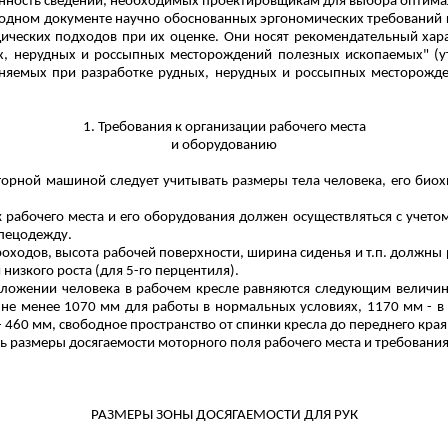
щенность сведений, необходимых проектировщикам для выбора оптим
одном документе научно обоснованных эргономических требований к
ических подходов
при их оценке.
Они носят рекомендательный хара
, нерудных и россыпных месторождений полезных ископаемых" (ут
еняемых при разработке рудных, нерудных и россыпных месторожд
1. Требования к организации рабочего места
и оборудованию
горной машиной следует учитывать размеры тела человека, его био
 рабочего места и его оборудования должен осуществляться с учето
спецодежду.
роходов, высота рабочей поверхности, ширина сиденья и т.п. должны 
 низкого роста (для 5-го перцентиля).
оложении человека в рабочем кресле равняются следующим величи
 - не менее 1070 мм для работы в нормальных условиях, 1170 мм - 
- 460 мм, свободное пространство от спинки кресла до переднего края
 размеры досягаемости моторного поля рабочего места и требования Г
РАЗМЕРЫ ЗОНЫ ДОСЯГАЕМОСТИ ДЛЯ РУК