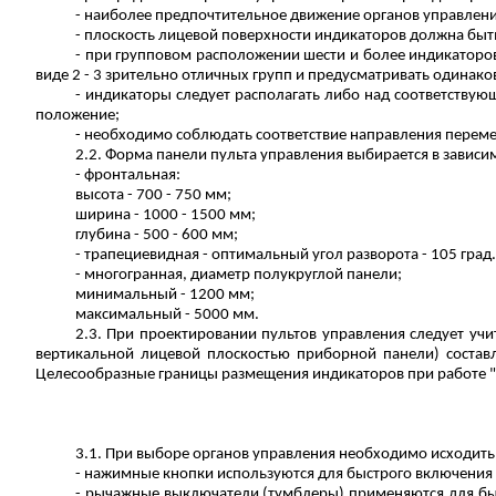
- наиболее предпочтительное движение органов управления -
- плоскость лицевой поверхности индикаторов должна быть
- при групповом расположении шести и более индикаторов
виде 2 - 3 зрительно отличных групп и предусматривать одинако
- индикаторы следует располагать либо над соответствую
положение;
- необходимо соблюдать соответствие направления переме
2.2. Форма панели пульта управления выбирается в зависи
- фронтальная:
высота - 700 - 750 мм;
ширина - 1000 - 1500 мм;
глубина - 500 - 600 мм;
-
трапециевидная
- оптимальный угол разворота - 105 град.
-
многогранная
, диаметр полукруглой панели;
минимальный - 1200 мм;
максимальный - 5000 мм.
2.3. При проектировании пультов управления следует уч
вертикальной лицевой плоскостью приборной панели) составляют
Целесообразные границы размещения индикаторов при работе "сто
3.1. При выборе органов управления необходимо исходить 
- нажимные кнопки используются для быстрого включения
- рычажные выключатели (тумблеры) применяются для быс