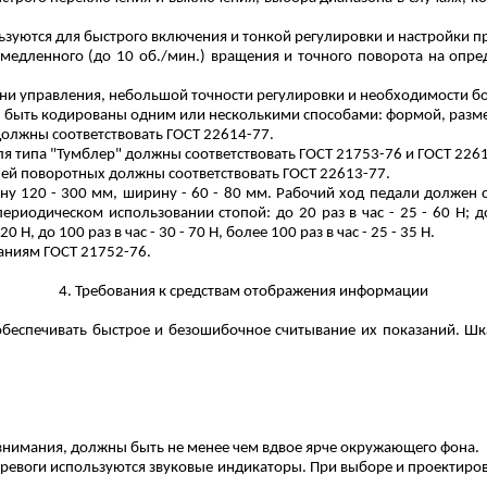
ьзуются для быстрого включения и тонкой регулировки и настройки п
медленного (до 10 об
.
/
м
ин.) вращения и точного поворота на опр
мени управления, небольшой точности регулировки и необходимости 
ы быть кодированы одним или несколькими способами: формой, разм
должны соответствовать ГОСТ 22614-77.
ля типа "Тумблер" должны соответствовать ГОСТ 21753-76 и ГОСТ 226
лей
поворотных должны соответствовать ГОСТ 22613-77.
у 120 - 300 мм, ширину - 60 - 80 мм. Рабочий ход педали должен 
иодическом использовании стопой: до 20 раз в час - 25 - 60 Н; до 1
Н, до 100 раз в час - 30 - 70 Н, более 100 раз в час - 25 - 35 Н.
аниям ГОСТ 21752-76.
4. Требования к средствам отображения информации
обеспечивать быстрое и безошибочное считывание их показаний. Ш
нимания, должны быть не менее чем вдвое ярче окружающего фона.
 тревоги используются звуковые индикаторы. При выборе и проектиро