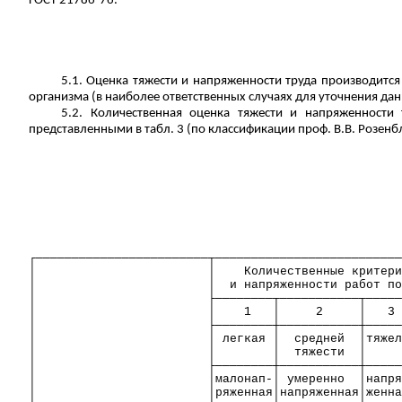
ГОСТ 21786-76.
5.1. Оценка тяжести и напряженности труда производитс
организма (в наиболее ответственных случаях для уточнения да
5.2. Количественная оценка тяжести и напряженности 
представленными в табл. 3 (по классификации проф. В.В. Розенблат
┌────────────────────────┬──────────────────────────
│
│
Количественные критери
│
│
и напряженности работ по
│
├────────┬───────────┬─────
│
│
1
│
2
│
3
│
├────────┼───────────┼─────
│
│ легкая │
средней
│тяжел
│
│
│
тяжести
│
│
├────────┼───────────┼─────
│
│малона
п-
│ умеренно
│напря
│
│ряженная│напряженная│женна