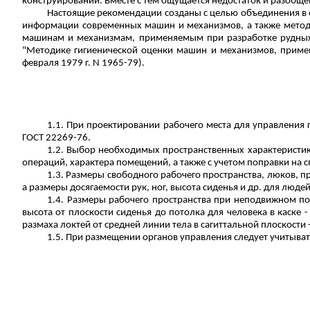
конструировании. Вместе с тем ощущается недостаток и разоб
Настоящие рекомендации созданы с целью объединения в 
информации современных машин и механизмов, а также
метод
машинам и механизмам, применяемым при разработке рудных
"Методике гигиенической оценки машин и механизмов, прим
февраля 1979 г. N 1965-79).
1.1. При проектировании рабочего места для управления 
ГОСТ 22269-76.
1.2. Выбор необходимых пространственных характеристик
операций, характера помещений, а также с учетом поправки на 
1.3. Размеры свободного рабочего пространства, люков, п
а размеры досягаемости рук, ног, высота сиденья и др. для людей
1.4. Размеры рабочего пространства при неподвижном п
высота от плоскости сиденья до потолка для человека в каске
размаха локтей от средней линии тела в сагиттальной плоскости 
1.5. При размещении органов управления следует учитывать