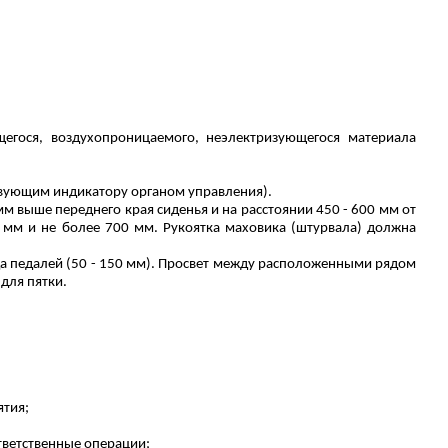
егося, воздухопроницаемого, неэлектризующегося материала
ствующим индикатору органом управления).
мм выше переднего края сиденья и на расстоянии 450 - 600 мм от
0 мм и не более 700 мм. Рукоятка маховика (штурвала) должна
ода педалей (50 - 150 мм). Просвет между расположенными рядом
для пятки.
ятия;
тветственные операции;