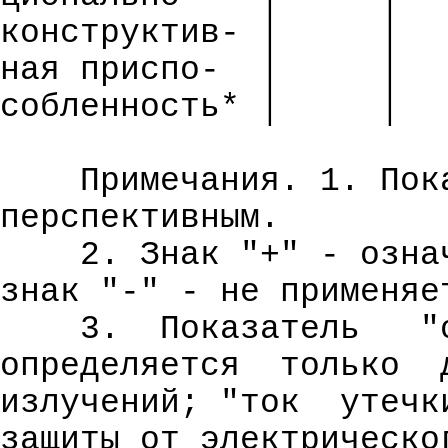
конструктив- │
│
ная
приспо
-
│
│
собленность
* │
│
Примечания. 1. Пок
перспективным.
2. Знак "+" - озна
знак "
-"
- не применяе
3.
Показатель
"
определяется
только
излучений; "ток
утечк
защиты от электрическо