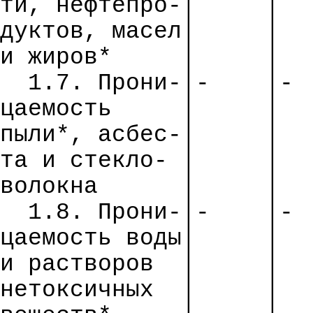
ти
,
нефтепро
-│
│
дуктов
, масел│
│
и жиров*
│
│
1.7.
Прони
-│-
│-
цаемость
│
│
пыли*,
асбес
-│
│
та и стекло- │
│
волокна
│
│
1.8.
Прони
-│-
│-
цаемость
воды│
│
и растворов
│
│
нетоксичных
│
│