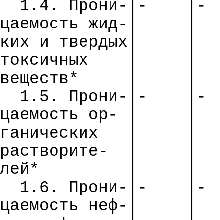
1.4.
Прони
-│-
│-
цаемость
жид
-│
│
ких и твердых│
│
токсичных
│
│
веществ*
│
│
1.5.
Прони
-│-
│-
цаемость
ор- │
│
ганических
│
│
растворите-
│
│
лей*
│
│
1.6.
Прони
-│-
│-
цаемость
неф-│
│