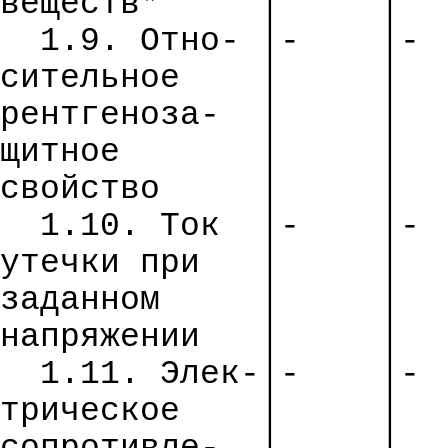
веществ*
│
│
1.9.
Отно
- │-
│-
сительное
│
│
рентгеноза
-
│
│
щитное
│
│
свойство
│
│
1.10. Ток
│-
│-
утечки
при
│
│
заданном
│
│
напряжении
│
│
1.11.
Элек
-│-
│-
трическое
│
│