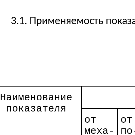
3.1. Применяемость
показ
─────────────┬────────
Наименование │
показателя
├─────┬──
│от
│
от
│мех
а-
│по