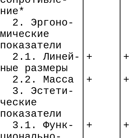
сопротивле
-
│
│
ние
*
│
│
2.
Эргоно
- │
│
мические
│
│
показатели
│
│
2.1. Линей-│+
│+
ные
размеры
│
│
2.2. Масса │+
│+
3.
Эстети
- │
│
ческие
│
│
показатели
│
│
3.1.
Функ
- │+
│+
ционально
-
│
│