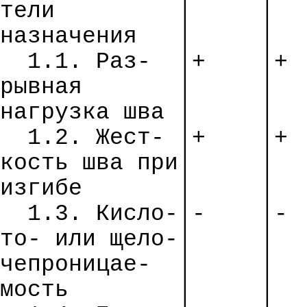
тели
│
│
назначения
│
│
1.1. Раз-
│+
│+
рывная
│
│
нагрузка шва │
│
1.2. Жест- │+
│+
кость шва
при
│
│
изгибе
│
│
1.3. Кисло-│-
│-
т
о-
или
щело
-│
│
чепроницае
-
│
│
мость
│
│