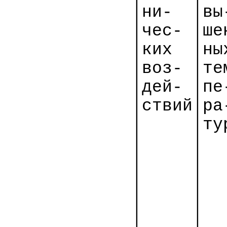
│н
и-
│вы
│че
с-
│
ше
│ких
│
ны
│во
з-
│тем
│
де
й
-
│
пе
│
ствий│р
а
│
│ту
│
│
│
│
│
│
│
│
│
│