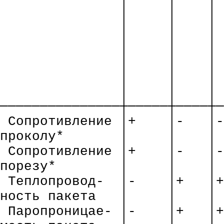
│
│
│
│
│
│
│
│
│
│
│
│
│
│
│
│
│
│
│
│
│
───────────────┼─────┼────┼─
Сопротивление
│+
│-
│-
проколу*
│
│
│
Сопротивление
│+
│-
│-
порезу*
│
│
│
Теплопровод
-
│-
│+
│+
ность
пакета
│
│
│
Паропроницае
- │-
│+
│+