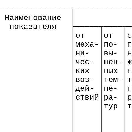
───────────────┬────────────
Наименование
│
показателя
├─────┬────┬─
│от
│
от
│о
│мех
а-
│по- │п
│н
и-
│вы- │н
│чес- │
шен
-│ж
│ких
│
ных
│
н
│во
з-
│тем-│т
│
де
й
-
│
пе
- │
п
│
ствий│р
а
-
│
р
│
│тур │
т
│
│
│
│
│
│