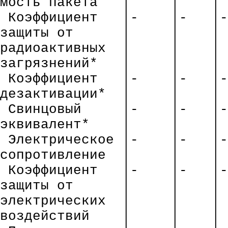
мость
пакета
│
│
│
Коэффициент
│-
│-
│-
защиты
от
│
│
│
радиоактивных
│
│
│
загрязнений*
│
│
│
Коэффициент
│-
│-
│-
дезактивации*
│
│
│
Свинцовый
│-
│-
│-
эквивалент*
│
│
│
Электрическое
│-
│-
│-
сопротивление
│
│
│
Коэффициент
│-
│-
│-
защиты
от
│
│
│
электрических
│
│
│
воздействий
│
│
│