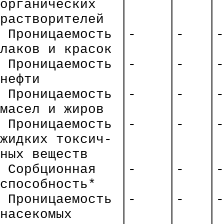
органических
│
│
│
растворителей
│
│
│
Проницаемость
│-
│-
│-
лаков и красок │
│
│
Проницаемость
│-
│-
│-
нефти
│
│
│
Проницаемость
│-
│-
│-
масел и жиров
│
│
│
Проницаемость
│-
│-
│-
жидких
токсич
- │
│
│
ных
веществ
│
│
│
Сорбционная
│-
│-
│-
способность*
│
│
│
Проницаемость
│-
│-
│-
насекомых
│
│
│