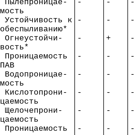
Пылепроницае
- │-
│-
│-
мость
│
│
│
Устойчивость
к
│-
│-
│-
обеспыливанию
* │
│
│
Огнеустойчи
-
│-
│+
│-
вость
*
│
│
│
Проницаемость
│-
│-
│-
ПАВ
│
│
│
Водопроницае
- │-
│-
│-
мость
│
│
│
Кислотопрони
- │-
│-
│-
цаемость
│
│
│
Щелочепрони
-
│-
│-
│-
цаемость
│
│
│
Проницаемость
│-
│-
│-