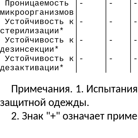
Проницаемость
│-
│-
│-
микроорганизмов│
│
│
Устойчивость
к
│-
│-
│-
стерилизации*
│
│
│
Устойчивость
к
│-
│-
│-
дезинсекции*
│
│
│
Устойчивость
к
│-
│-
│-
дезактивации*
│
│
│
Примечания. 1. Испытания
защитной одежды.
2. Знак "+" означает приме