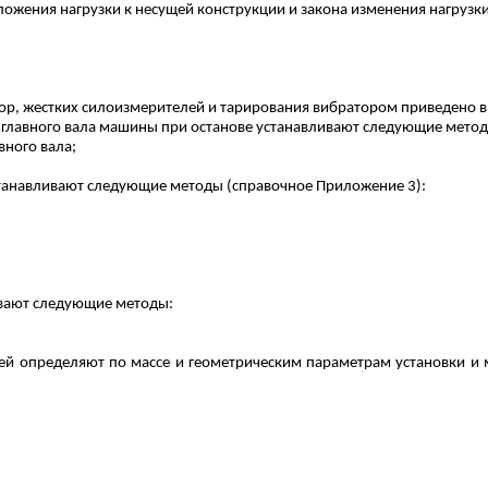
иложения нагрузки к несущей конструкции и закона изменения нагруз
ор, жестких
силоизмерителей
и тарирования вибратором приведено в
 главного вала машины
при останове устанавливают следующие метод
вного вала;
танавливают следующие методы (справочное Приложение 3):
вают следующие методы:
 определяют по массе и геометрическим параметрам установки и ма