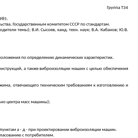
Группа Т34
985.
ства, Государственным комитетом СССР по стандартам.
водители темы); В.И. Сысоев, канд.
техн
. наук; В.А. Кабанов; Ю.В.
 положения по определению динамических характеристик.
нструкций, а также виброизоляции машин с целью обеспечения
има, отвечающего техническим требованиям к изготовлению и
ьно центра масс машины);
пунктам а - д - при проектировании виброизоляции машин.
гласованию с потребителем.