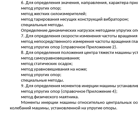
6. Для определения значения, направления, характера пр
метод упругих опор;
метод жестких
силоизмерителей
;
метод тарирования несущих конструкций вибратором;
специальные методы.
Определение динамических нагрузок методами упругих оп
7. Для определения
скорости изменения частоты вращения
метод непосредственного измерения частоты вращения гла
метод упругих опор (справочное Приложение 2).
8. Для определения положения центра тяжести машины ус
метод
самоуравновешивания
;
метод статических осадок;
метод уравновешивания на ноже;
метод упругих опор;
специальные методы.
9. Для определения моментов инерции машины устанавли
метод упругих опор (справочное Приложение 4);
метод физического маятника.
Моменты инерции машины относительно центральных осей
колебаний машины, установленной на упругие опоры.