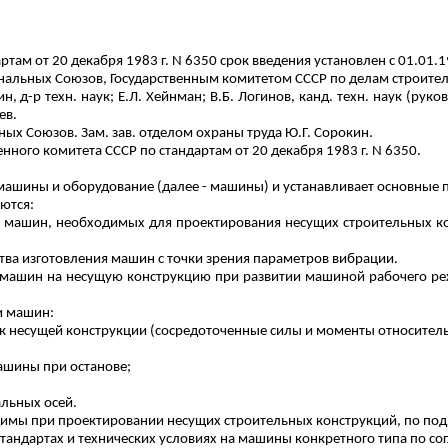
там от 20 декабря 1983 г. N 6350 срок введения установлен с 01.01.1
льных Союзов, Государственным комитетом СССР по делам строитель
ин
, д-р
техн
. наук; Е.Л.
Хейнман
; В.Б. Логинов, канд.
техн
. наук (руко
ев
.
 Союзов. Зам. зав. отделом охраны труда Ю.Г. Сорокин.
нного комитета СССР по стандартам от 20 декабря 1983 г. N 6350.
 машины и оборудование (далее - машины) и устанавливает основные
ются:
х машин, необходимых для проектирования несущих строительных ко
тва изготовления машин с точки зрения параметров вибрации.
машин на несущую конструкцию при развитии машиной рабочего реж
и машин:
и к несущей конструкции (сосредоточенные силы и моменты относител
машины
при останове;
льных осей.
димы при проектировании несущих строительных конструкций, по под
стандартах и технических условиях на машины конкретного типа по со