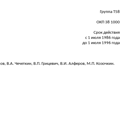
Группа
Т
58
ОКП 38 1000
Срок действия
с 1 июля 1986 года
до 1 июля 1996 года
в, В.А. Чечеткин, В.П.
Грицевич
, В.И. Алферов, М.П.
Козочкин
.