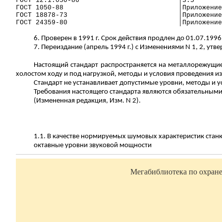
ГОСТ 12.1.050-86
│3.5
ГОСТ 1050-88
│Приложение
ГОСТ 18878-73
│Приложение
ГОСТ 24359-80
│Приложение
6. Проверен в 1991 г. Срок действия продлен до 01.07.199
7. Переиздание (апрель 1994 г.) с Изменениями N 1, 2, утве
Настоящий стандарт распространяется на металлорежущие 
холостом ходу и под нагрузкой, методы и условия проведения и
Стандарт не устанавливает допустимые уровни, методы и
Требования настоящего стандарта являются обязательными
(Измененная редакция, Изм.
N 2).
1.1. В качестве нормируемых шумовых характеристик стан
октавные уровни звуковой мощности
Мегабиблиотека по охране 