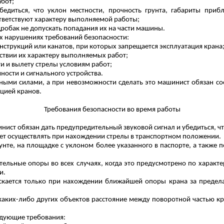
абот;
бедиться, что уклон местности, прочность грунта, габариты приб
ответствуют характеру выполняемой работы;
дробак не допускать попадания их на части машины.
х нарушениях требований безопасности:
нструкций или канатов, при которых запрещается эксплуатация крана
ствии их характеру выполняемых работ;
и и вылету стрелы условиям работ;
ости и сигнального устройства.
ными силами, а при невозможности сделать это машинист обязан соо
ацией кранов.
Требования безопасности во время работы
ст обязан дать предупредительный звуковой сигнал и убедиться, чт
ет осуществлять при нахождении стрелы в транспортном положении.
рунте, на площадке с уклоном
более указанного
в паспорте, а также 
ельные опоры во всех случаях, когда это предусмотрено по характ
и.
пускается только при нахождении ближайшей опоры крана за пред
и каких-либо других объектов расстояние между поворотной частью 
едующие требования: