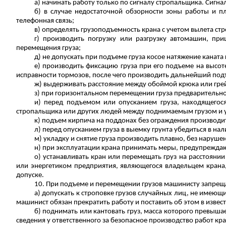
а) начинать работу только по сигналу стропальщика. Сигна
б) в случае недостаточной обзорности зоны работы и 
телефонная связь;
в) определять грузоподъемность крана с учетом вылета ст
г) производить погрузку или разгрузку автомашин, пр
перемещения груза;
д) не допускать при подъеме груза косое натяжение каната 
е) производить фиксацию груза при его подъеме на высоте
исправности тормозов, после чего производить дальнейший под
ж) выдерживать расстояние между обоймой крюка или грей
з) при горизонтальном перемещении груза предварительно
и) перед подъемом или опусканием груза, находящегос
стропальщика или других людей между поднимаемым грузом и ук
к) подъем кирпича на поддонах без ограждения производит
л) перед опусканием груза в выемку грунта убедиться в на
м) укладку и снятие груза производить плавно, без наруш
н) при эксплуатации крана принимать меры, предупрежда
о) устанавливать кран или перемещать груз на расстояни
или энергетиком предприятия, являющегося владельцем крана,
допуске.
10. При подъеме и перемещении грузов машинисту запреща
а) допускать к строповке
грузов
случайных лиц, не имеющих
машинист обязан прекратить работу и поставить об этом в извес
б) поднимать или кантовать груз, масса которого превыша
сведения у ответственного за безопасное производство работ кр