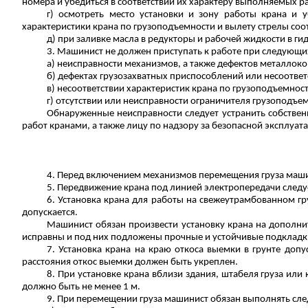
номера и убедиться в соответствии их характеру выполняемых р
г) осмотреть место установки и зону работы крана и у
характеристики крана по грузоподъемности и вылету стрелы со
д) при заливке масла в редукторы и рабочей жидкости в ги
3. Машинист не должен приступать к работе при следующи
а) неисправности механизмов, а также дефектов металлоко
б)
дефектах
грузозахватных приспособлений или несоответ
в)
несоответствии
характеристик крана по грузоподъемност
г)
отсутствии
или неисправности ограничителя грузоподъемн
Обнаруженные неисправности следует устранить собствен
работ кранами, а также лицу по надзору за безопасной эксплуат
4. Перед включением механизмов перемещения груза машини
5. Передвижение крана под линией электропередачи следу
6. Установка крана для работы на свежеутрамбованном г
допускается.
Машинист обязан произвести установку крана на дополнит
исправны и под них подложены прочные и устойчивые подкладк
7. Установка крана на краю откоса выемки в грунте до
расстояния откос выемки должен быть укреплен.
8. При установке крана вблизи здания, штабеля груза ил
должно быть не менее 1 м.
9. При перемещении груза машинист обязан выполнять сл