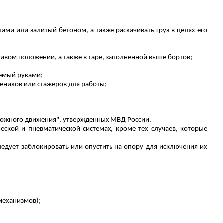
ми или залитый бетоном, а также раскачивать груз в целях его
ивом положении, а также в таре, заполненной выше бортов;
аемый руками;
чеников или стажеров для работы;
рожного движения", утвержденных МВД России.
ической и пневматической
системах
, кроме тех случаев, которые
едует заблокировать или опустить на опору для исключения их
 механизмов);