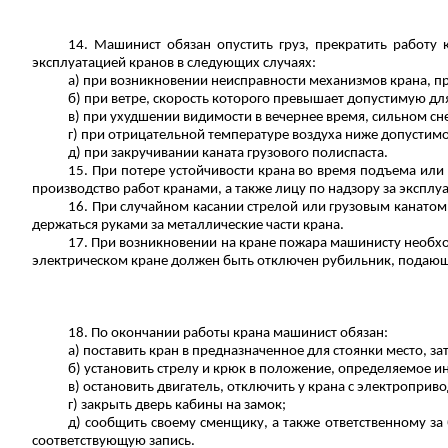
14. Машинист обязан опустить груз, прекратить работу 
эксплуатацией кранов в следующих случаях:
а) при возникновении неисправности механизмов крана, пр
б) при ветре, скорость которого превышает допустимую дл
в) при ухудшении видимости в вечернее время, сильном сн
г) при отрицательной температуре воздуха ниже допустимо
д) при закручивании каната грузового полиспаста.
15. При потере устойчивости крана во время подъема или
производство работ кранами, а также лицу по надзору за эксплу
16. При случайном касании стрелой или грузовым канато
держаться руками за металлические части крана.
17. При возникновении на кране пожара машинисту необх
электрическом кране должен быть отключен рубильник, подающ
18. По окончании работы крана машинист обязан:
а) поставить кран в предназначенное для стоянки место, за
б) установить стрелу и крюк в положение, определяемое ин
в) остановить двигатель, отключить у крана с электроприв
г) закрыть дверь кабины на замок;
д) сообщить своему сменщику, а также ответственному за
соответствующую запись.