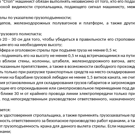
л "Стоп" машинист обязан выполнять независимо от того, кто его пода
плохой видимости стропальщика, подающего сигнал машинисту, ме
релы по указателю грузоподъемности;
ицепов, железнодорожных полувагонов и платформ, а также други
грузового полиспаста;
 20 - 30 см для того, чтобы убедиться в правильности его строповк
ъем его на необходимую высоту;
фера и оголовком стрелы при подъеме груза не менее 0,5 м;
 поднимать его на высоту не менее 0,5 м над встречающимися на пут
я вблизи стены, колонны, штабеля, железнодорожного вагона, авт
азанным препятствием, а также в возможности свободного прохожден
ь только при разгрузке транспортных средств на место складировани
личии на барабане грузовой лебедки не менее 1,5 витков каната, не 
ения установленных для складирования грузов габаритов и загроможд
ющие его опрокидывание или самопроизвольное перемещение под дей
и ближе 30 м от крайнего провода линии электропередачи только п
 под непосредственным руководством ответственного, назначенного
ется:
 удостоверения стропальщика, а также применять грузозахватные п
тность
ответственного
за безопасное производство работ кранами, а та
ет грузоподъемность крана для данного вылета стрелы. Если машинист
анами;