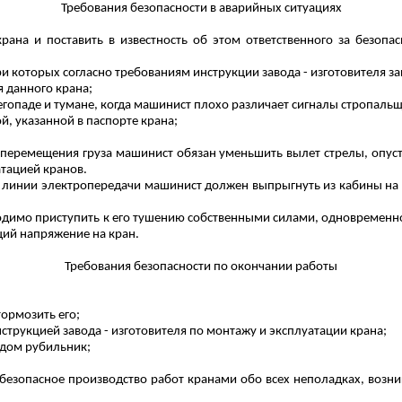
Требования безопасности в аварийных ситуациях
крана и поставить в известность об этом ответственного за безопа
и которых согласно требованиям инструкции завода - изготовителя за
я данного крана;
егопаде и тумане, когда машинист плохо различает сигналы стропаль
й, указанной в паспорте крана;
 перемещения груза машинист обязан уменьшить вылет стрелы, опусти
атацией кранов.
м линии электропередачи машинист должен выпрыгнуть из кабины на 
одимо приступить к его тушению собственными силами, одновременно
ий напряжение на кран.
Требования безопасности по окончании работы
тормозить его;
струкцией завода - изготовителя по монтажу и эксплуатации крана;
одом рубильник;
 безопасное производство работ кранами обо всех неполадках, возни