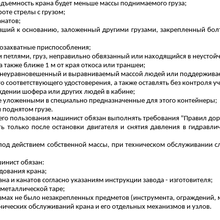
подъемность крана будет меньше массы поднимаемого груза;
оте стрелы с грузом;
анатов;
ший к основанию, заложенный другими грузами, закрепленный болта
озахватные приспособления;
петлями, груз, неправильно обвязанный или находящийся в неустойч
а также ближе 1 м от края откоса или траншеи;
же неуравновешенный и выравниваемый массой людей или поддержив
о соответствующего удостоверения, а также оставлять без контроля у
ждении шофера или других людей в кабине;
е
уложенными
в специально предназначенные для этого контейнеры;
 поднятом грузе.
его пользования машинист обязан выполнять требования "Правил до
ть только после остановки двигателя и снятия давления в гидравл
од действием собственной массы, при техническом обслуживании сл
инист обязан:
дования крана;
на и канатов согласно указаниям инструкции завода - изготовителя;
 металлической таре;
анизмах не было незакрепленных предметов (инструмента, ограждений,
нических обслуживаний крана и его отдельных механизмов и узлов.