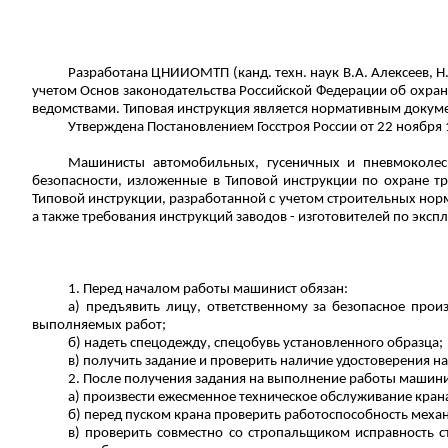
Разработана ЦНИИОМТП (канд. техн. наук В.А. Алексеев, 
учетом Основ законодательства Российской Федерации об охран
ведомствами.
Типовая инструкция является нормативным докуме
Утверждена
Постановлением Госстроя России от 22 ноября 1
Машинисты автомобильных, гусеничных и пневмоколес
безопасности, изложенные в Типовой инструкции по охране т
Типовой инструкции, разработанной с учетом строительных норм
а также требования
инструкций заводов - изготовителей по эксп
1. Перед началом работы машинист обязан:
а) предъявить лицу, ответственному за безопасное про
выполняемых работ;
б) надеть спецодежду, спецобувь установленного образца;
в) получить задание и проверить наличие удостоверения н
2. После получения задания на выполнение работы машини
а) произвести ежесменное техническое обслуживание крана
б) перед пуском крана проверить работоспособность механи
в) проверить совместно со стропальщиком исправность с