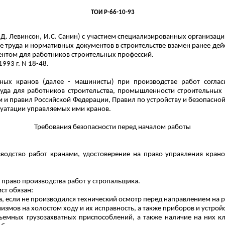
ТОИ Р-66-10-93
Н.Д. Левинсон, И.С. Санин) с участием специализированных организа
е труда и нормативных документов в строительстве взамен ранее д
нтом для работников строительных профессий.
993 г. N 18-48.
ных кранов (далее - машинисты) при производстве работ согла
руда для работников строительства, промышленности строительных
 и правил Российской Федерации, Правил по устройству и безопасно
луатации управляемых ими кранов.
Требования безопасности перед началом работы
изводство работ кранами, удостоверение на право управления кран
а право производства работ у стропальщика.
ст обязан:
, если не производился технический осмотр перед направлением на р
змов на холостом ходу и их исправность, а также приборов и устройс
ъемных грузозахватных приспособлений, а также наличие на них к