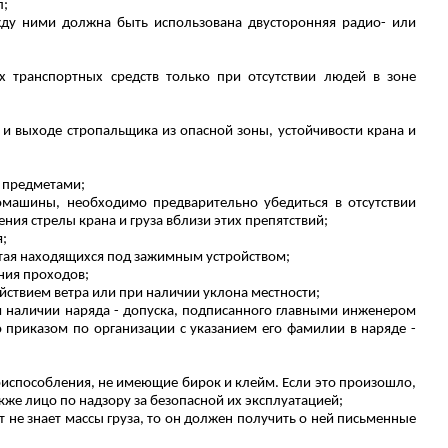
л;
жду ними должна быть использована двусторонняя радио- или
х транспортных средств только при отсутствии людей в зоне
и и выходе стропальщика из опасной зоны, устойчивости крана и
и предметами;
омашины, необходимо предварительно убедиться в отсутствии
ия стрелы крана и груза вблизи этих препятствий;
я;
считая находящихся под зажимным устройством;
ения проходов;
ствием ветра или при наличии уклона местности;
ри наличии наряда - допуска, подписанного главными инженером
 приказом по организации с указанием его фамилии в наряде -
риспособления, не имеющие бирок и клейм. Если это произошло,
кже лицо по надзору за безопасной их эксплуатацией;
 не знает массы груза, то он должен получить о ней письменные