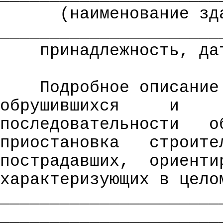
(наименование зд
______________________
принадлежность, да
Подробное описание
обрушившихся
и
последовательности
о
приостановка
строите
пострадавших,
ориенти
характеризующих
в целом
______________________
______________________