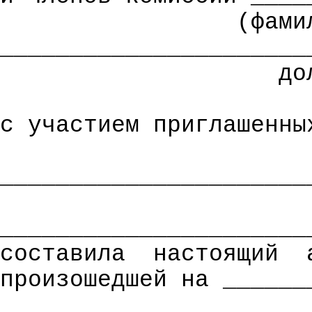
(фами
______________________
до
с участием приглашенны
______________________
______________________
составила
настоящий
произошедшей на ______
______________________