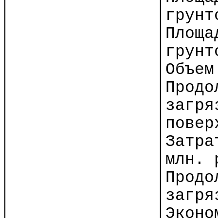
│
│грунт
│
│Площа
│
│грунт
│
│Объем
│
│Продо
│
│загря
│
│повер
│
│Затра
│
│млн. 
│
│Продо
│
│загря
│
│Эконо