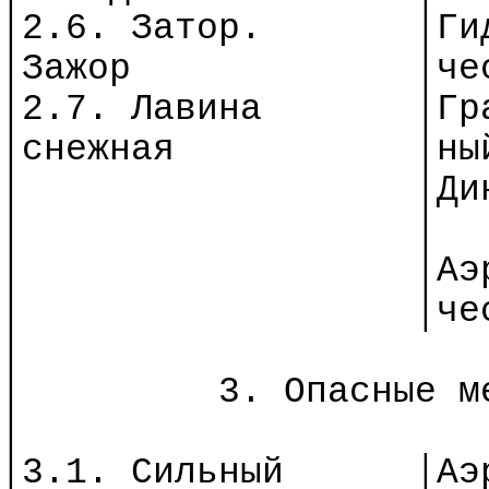
│2.6. Затор.
│
Ги
│Зажор
│
че
│2.7. Лавина
│
Гр
│
снежная
│
ны
│
│Ди
│
│
│
│
Аэ
│
│
че
│
│
3. Опасные м
│
│3.1. Сильный
│
Аэ