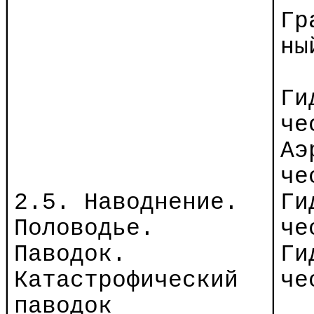
│
│
Гр
│
│
ны
│
│
│
│
Ги
│
│
че
│
│
Аэ
│
│
че
│2.5. Наводнение.
│
Ги
│Половодье
.
│
ч
е
│Паводок.
│
Ги
│
Катастрофический
│
че
│паводок
│