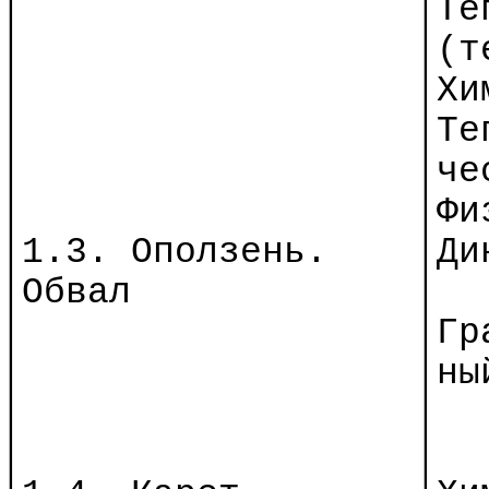
│
│Те
│
│(т
│
│Хи
│
│
Те
│
│
че
│
│
Фи
│1.3. Оползень.
│
Ди
│Обвал
│
│
│
Гр
│
│
ны
│
│
│
│