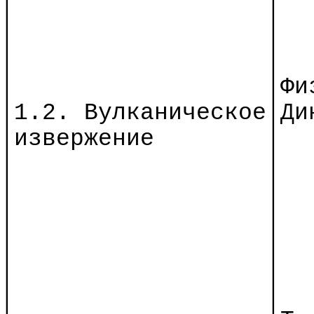
│
│
│
│
│
│
│
│
Фи
│1.2.
Вулканическое│
Ди
│
и
звержение
│
│
│
│
│
│
│
│
│
│
│
│
│