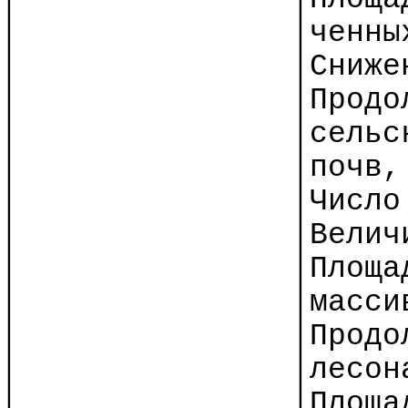
│
│
ченны
│
│Сниже
│
│Продо
│
│сельс
│
│почв,
│
│Число
│
│Велич
│
│Площа
│
│масси
│
│Продо
│
│лесон
│
│Площа