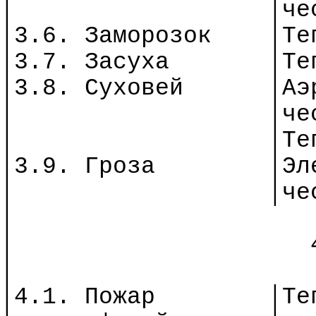
│
│
че
│3.6. Заморозок
│Те
│3.7. Засуха
│Те
│3.8. Суховей
│
Аэ
│
│
че
│
│Те
│3.9. Гроза
│
Эл
│
│
че
│
│
│
│4.1. Пожар
│
Те