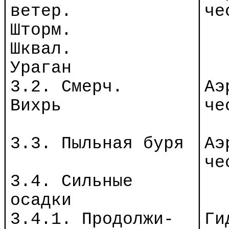
│
в
етер.
│
че
│Шторм.
│
│Шквал.
│
│Ураган
│
│3.2. Смерч.
│
Аэ
│Вихрь
│
че
│
│
│3.3. Пыльная буря │
Аэ
│
│
че
│3.4. Сильные
│
│осадки
│
│3.4.1. Продолж
и-
│
Ги