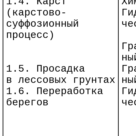
│1.4. Карст
│Хи
│(карстов
о-
│
Ги
│
суффозионный
│
че
│процесс)
│
│
│
Гр
│
│
ны
│1.5. Просадка
│
Гр
│
в
лессовых
грунтах│ны
│1.6. Переработка
│
Ги
│
б
ерегов
│
че
│
│
│
│