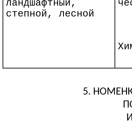
│
л
андшафтный,
│
че
│степной, лесной
│
│
│
│
│
│
│
Хи
│
│
└──────────────────┴──
5. НОМЕН
П