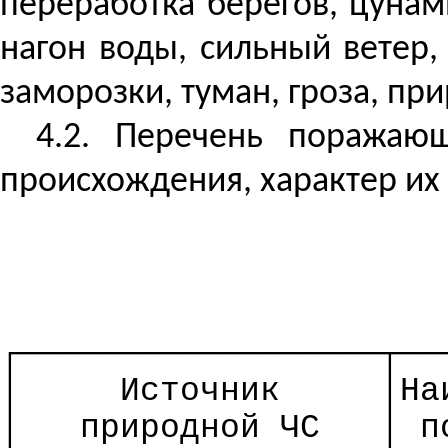
переработка берегов, цунам
нагон воды, сильный ветер, 
заморозки, туман, гроза, пр
4.2. Перечень поражаю
происхождения, характер их
┌──────────────────┬──
│
Источник
│На
│
природной ЧС
│ п