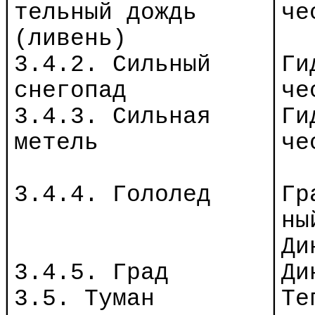
│
т
ельный дождь
│
че
│(ливень)
│
│3.4.2. Сильный
│
Ги
│
с
негопад
│
че
│3.4.3. Сильная
│
Ги
│
м
етель
│
че
│
│
│3.4.4. Гололед
│
Гр
│
│
ны
│
│
Ди
│3.4.5. Град
│Ди
│3.5. Туман
│
Те