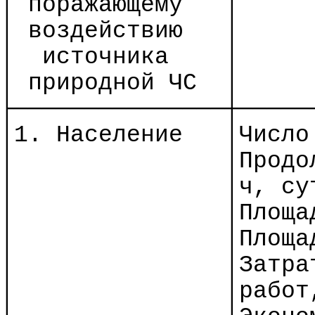
│ поражающему
│
│ воздействию
│
│
источника
│
│ природной ЧС
│
├───────────────┼─────
│1. Население
│Число
│
│Продо
│
│
ч
,
су
│
│Площа
│
│Площа
│
│Затра
│
│работ