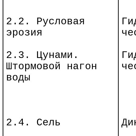
│
│
│2.2. Русловая
│
Ги
│эрозия
│
че
│
│
│2.3. Цунами.
│
Ги
│Штормовой нагон
│
че
│воды
│
│
│
│
│
│
│
│2.4. Сель
│Ди
│
│