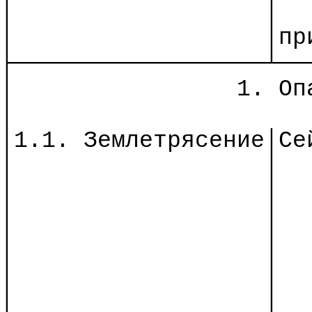
│
│
│
│пр
├──────────────────┴──
│
1. Оп
│
│1.1.
Землетрясение│Се
│
│
│
│
│
│
│
│
│
│
│
│