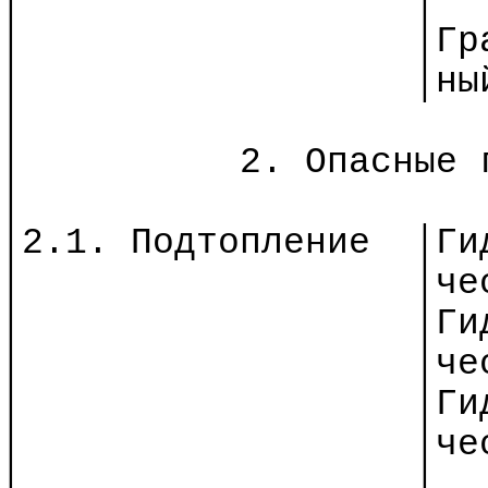
│
│
│
│
Гр
│
│
ны
│
│
2. Опасные 
│
│2.1. Подтопление
│
Ги
│
│
че
│
│
Ги
│
│
че
│
│
Ги
│
│
че
│
│