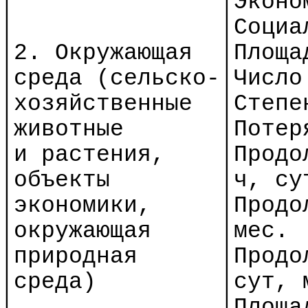
│
│Эконо
│
│Социа
│2. Окружающая
│Площа
│среда (сельск
о-
│Число
│хозяйственные
│Степе
│животные
│Потер
│и растения,
│Продо
│объекты
│
ч
,
су
│экономики,
│Продо
│окружающая
│мес.
│природная
│Продо
│среда)
│
сут
,
│
│Площа