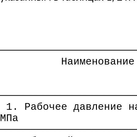
──────────────────────
Наименование
──────────────────────
1. Рабочее давление н
МПа
──────────────────────