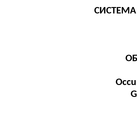
СИСТЕМА
О
Occu
G