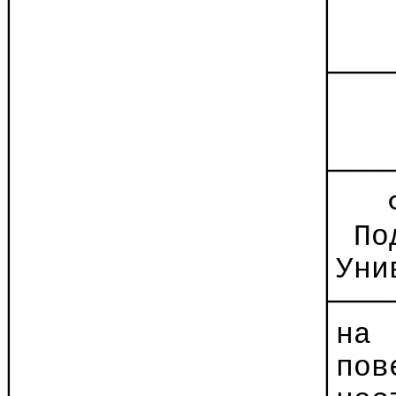
│
│
│
│
│
├───
│
│
│
│
│
├───
│
│
│
│ По
│
│Уни
│
├───
│
│
на
│
│пов