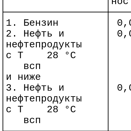
│
│нос
├─────────────────┼───
│1. Бензин
│ 0,
│2. Нефть и
│ 0,
│нефтепродукты
│
│с
Т
28 °C
│
│
всп
│
│и ниже
│
│3. Нефть и
│ 0,
│нефтепродукты
│
│с
Т
28 °C
│
│
всп
│