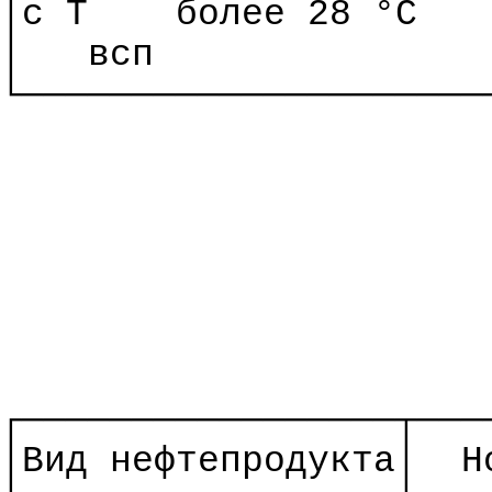
│с
Т
более 28 °C
│
всп
└─────────────────────
┌─────────────────┬───
│Вид нефтепродукта│
Н