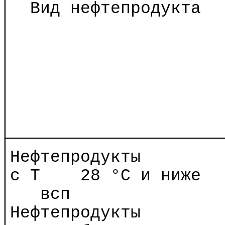
│
Вид нефтепродукта
│
│
│
│
│
│
├─────────────────────
│Нефтепродукты
│с
Т
28 °C и ниже
│
всп
│Нефтепродукты