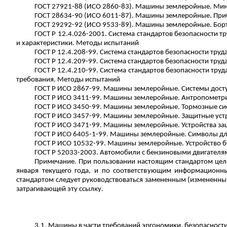
ГОСТ 27921-88 (ИСО 2860-83). Машины землеройные. Ми
ГОСТ 28634-90 (ИСО 6011-87). Машины землеройные. При
ГОСТ 29292-92 (ИСО 9533-89). Машины землеройные. Борто
ГОСТ
Р
12.4.026-2001. Система стандартов безопасности тр
и характеристики. Методы испытаний
ГОСТ
Р
12.4.208-99. Система стандартов безопасности тру
ГОСТ
Р
12.4.209-99. Система стандартов безопасности тру
ГОСТ
Р
12.4.210-99. Система стандартов безопасности труд
требования. Методы испытаний
ГОСТ
Р
ИСО 2867-99. Машины землеройные. Системы дост
ГОСТ
Р
ИСО 3411-99. Машины землеройные. Антропометрич
ГОСТ
Р
ИСО 3450-99. Машины землеройные. Тормозные сис
ГОСТ
Р
ИСО 3457-99. Машины землеройные. Защитные устро
ГОСТ
Р
ИСО 3471-99. Машины землеройные. Устройства защ
ГОСТ
Р
ИСО 6405-1-99. Машины землеройные. Символы для 
ГОСТ
Р
ИСО 10532-99. Машины землеройные. Устройство бу
ГОСТ
Р
52033-2003. Автомобили с бензиновыми двигателям
Примечание. При пользовании настоящим стандартом целе
января текущего года, и по соответствующим информационн
стандартом следует руководствоваться замененным (измененным)
затрагивающей эту ссылку.
3.1. Машины в части требований эргономики, безопасност