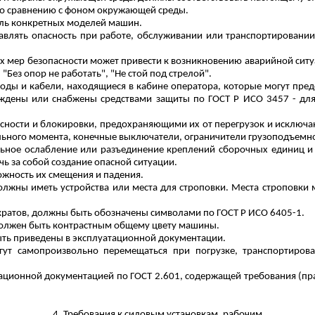
по сравнению с фоном окружающей среды.
ель конкретных моделей машин.
авлять опасность при работе, обслуживании или транспортировании
х мер безопасности может привести к возникновению аварийной сит
:
"Без опор не работать", "Не стой под стрелой".
оды и кабели, находящиеся в кабине оператора, которые могут предс
раждены или снабжены средствами защиты по ГОСТ
Р
ИСО 3457 - для
сности и блокировки, предохраняющими их от перегрузок и исклю
льного момента, конечные выключатели, ограничители грузоподъемнос
ьное ослабление или разъединение креплений сборочных единиц и 
ь за собой создание опасной ситуации.
жность их смещения и падения.
олжны иметь устройства или места для
строповки
. Места
строповки
м
кратов, должны быть обозначены символами по ГОСТ
Р
ИСО 6405-1.
должен быть контрастным общему цвету машины.
ыть приведены в эксплуатационной документации.
ут самопроизвольно перемещаться при погрузке, транспортиров
ационной документацией по ГОСТ 2.601, содержащей требования (п
4. Требования к силовым установкам, рабочим