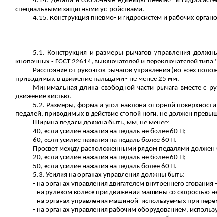
4.14. Детали и сборочные единицы
пневм
о
-
и гидросисте
специальными защитными устройствами.
4.15. Конструкция
пневм
о
-
и гидросистем и рабочих орган
5.1. Конструкция и размеры рычагов управления должн
кнопочных - ГОСТ 22614, выключателей и переключателей типа "
Расстояние от рукояток рычагов управления (во всех пол
приводимых в движение пальцами - не менее 25 мм.
Минимальная длина свободной части рычага вместе с р
движение кистью.
5.2. Размеры, форма и угол наклона опорной поверхност
педалей, приводимых в действие стопой ноги, не должен превыш
Ширина педали должна быть,
мм
, не менее:
40, если усилие нажатия на педаль не более 60 Н;
60, если усилие нажатия на педаль более 60 Н.
Просвет между расположенными рядом педалями должен 
20, если усилие нажатия на педаль не более 60 Н;
50, если усилие нажатия на педаль более 60 Н.
5.3. Усилия на органах управления должны быть:
- на органах управления двигателем внутреннего сгорания -
- на рулевом колесе при движении машины со скоростью не
- на органах управления машиной, используемых при переме
- на органах управления рабочим оборудованием, использу