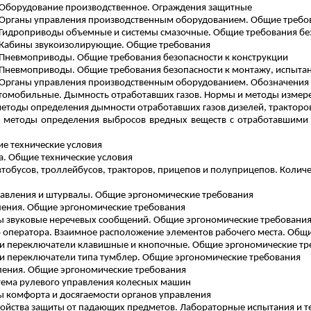
а. Оборудование производственное. Ограждения защитные
а. Органы управления производственным оборудованием. Общие требо
а. Гидроприводы объемные и системы смазочные. Общие требования бе
а. Кабины звукоизолирующие. Общие требования
Пневмоприводы
. Общие требования безопасности к конструкции
Пневмоприводы
. Общие требования безопасности к монтажу, испыта
а. Органы управления производственным оборудованием. Обозначения
автомобильные.
Дымность
отработавших газов. Нормы и методы измер
 методы определения
дымности
отработавших газов дизелей, трактор
и методы определения выбросов вредных веществ с отработавшими 
е технические условия
а. Общие технические условия
обусов, троллейбусов, тракторов, прицепов и полуприцепов. Количе
равления и штурвалы. Общие эргономические требования
вления. Общие эргономические требования
ры звуковые неречевых сообщений. Общие эргономические требовани
то оператора. Взаимное расположение элементов рабочего места. Общ
и и переключатели клавишные и кнопочные. Общие эргономические т
 и переключатели типа тумблер. Общие эргономические требования
вления. Общие эргономические требования
тема рулевого управления колесных машин
 комфорта и досягаемости органов управления
ойства защиты от падающих предметов. Лабораторные испытания и т