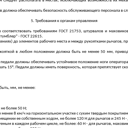
м следует располагать в местах, исключающих возможность их меха
ов должна обеспечивать безопасность обслуживающего персонала в сл
5. Требования к органам управления
ы соответствовать требованиям ГОСТ 21753, штурвалов и маховико
тумблер" - ГОСТ 22615.
ожениях) до элементов рабочего места и между рукоятками рычагов, 
укояткой в любом положении должна быть не менее 50 мм, привод
и педали должны обеспечивать устойчивое положение ноги оператора
ать 15°. Педали должны иметь поверхность, которая препятствует ск
быть,
мм
, не менее:
 не более 50 Н;
 менее 8 км/ч на горизонтальном участке с сухим твердым покрытием 
щении ее собственным ходом, не более 120 Н для рычагов и 245 Н - д
емым в каждом рабочем цикле, не более: 60 Н - для рычагов, маховик