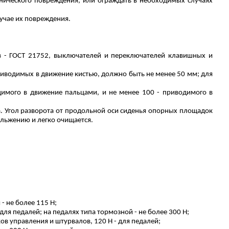
нического повреждения, или ограждать в необходимых случаях
учае их повреждения.
в - ГОСТ 21752, выключателей и переключателей клавишных и
приводимых в движение кистью, должно быть не менее 50 мм; для
имого в движение пальцами, и не менее 100 - приводимого в
. Угол разворота от продольной оси сиденья опорных площадок
ольжению и легко очищается.
- не более 115 Н;
ля педалей; на педалях типа тормозной - не более 300 Н;
ов управления и штурвалов, 120 Н - для педалей;