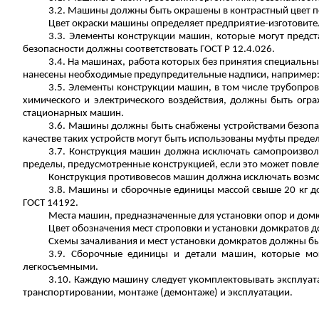
3.2. Машины должны быть окрашены в контрастный цвет 
Цвет окраски машины определяет предприятие-изготовит
3.3. Элементы конструкции машин, которые могут предст
безопасности должны соответствовать ГОСТ
Р
12.4.026.
3.4.
На машинах, работа которых без принятия специальны
нанесены необходимые предупредительные надписи, например
3.5. Элементы конструкции машин, в том числе трубопров
химического и электрического воздействия, должны быть ог
стационарных машин.
3.6. Машины должны быть снабжены устройствами безопа
качестве таких устройств могут быть использованы муфты преде
3.7. Конструкция машин должна исключать самопроизвол
пределы, предусмотренные конструкцией, если это может повлеч
Конструкция противовесов машин должна исключать возмо
3.8. Машины и сборочные единицы массой свыше 20 кг д
ГОСТ 14192.
Места машин, предназначенные для установки опор и дом
Цвет обозначения мест
строповки
и установки домкратов 
Схемы
зачаливания
и мест установки домкратов должны б
3.9. Сборочные единицы и детали машин, которые мог
легкосъемными.
3.10. Каждую машину следует укомплектовывать эксплуат
транспортировании, монтаже (демонтаже) и эксплуатации.