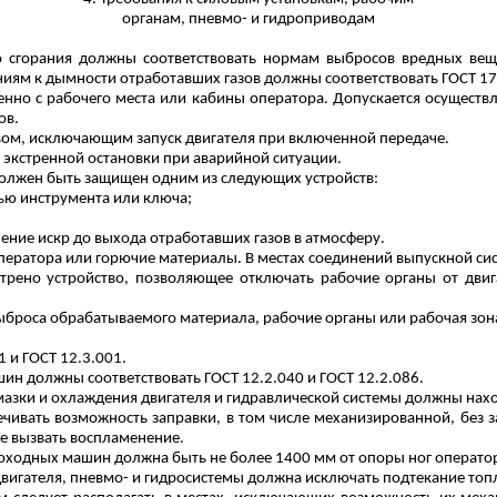
органам,
пневмо
- и гидроприводам
го сгорания должны соответствовать нормам выбросов вредных вещ
аниям к
дымности
отработавших газов должны соответствовать ГОСТ 17.
венно с рабочего места или кабины оператора. Допускается осущест
ов.
м, исключающим запуск двигателя при включенной передаче.
 экстренной остановки при аварийной ситуации.
должен быть защищен одним из следующих устройств:
ью инструмента или ключа;
шение искр до выхода отработавших газов в атмосферу.
ператора или горючие материалы. В местах соединений выпускной сис
трено устройство, позволяющее отключать рабочие органы от двиг
 выброса обрабатываемого материала, рабочие органы или рабочая 
 и ГОСТ 12.3.001.
шин должны соответствовать ГОСТ 12.2.040 и ГОСТ 12.2.086.
мазки и охлаждения двигателя и гидравлической системы должны нахо
чивать возможность заправки, в том числе механизированной, без 
е вызвать воспламенение.
оходных машин должна быть не более 1400 мм от опоры ног операто
двигателя,
пневм
о
-
и гидросистемы должна исключать
подтекание
топл