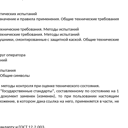
стических испытаний
Назначение и правила применения. Общие технические требования
технические требования. Методы испытаний
технические требования. Методы испытаний
ушники, смонтированные с защитной каской. Общие технические
руг оператора
аний
спытания
. Общие символы
методы контроля при оценке технического состояния.
Государственные стандарты", составленному по состоянию на 1
документ заменен (изменен), то при пользовании настоящим
жение, в котором дана ссылка на него, применяется в части, не
ндарту и ГОСТ 12.2.003.