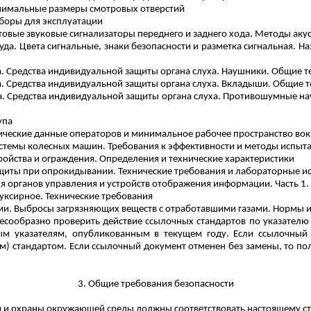
нимальные размеры смотровых отверстий
боры для эксплуатации
вые звуковые сигнализаторы переднего и заднего хода. Методы аку
уда. Цвета сигнальные, знаки безопасности и разметка сигнальная. 
да. Средства индивидуальной защиты органа слуха. Наушники. Общие 
да. Средства индивидуальной защиты органа слуха. Вкладыши. Общие 
а. Средства индивидуальной защиты органа слуха.
Противошумные
на
упа
еские данные операторов и минимальное рабочее пространство вок
темы колесных машин. Требования к эффективности и методы испыт
йства и ограждения. Определения и технические характеристики
иты при опрокидывании. Технические требования и лабораторные и
органов управления и устройств отображения информации. Часть 1
ксирное. Технические требования
и. Выбросы загрязняющих веществ с отработавшими газами. Нормы и 
сообразно проверить действие ссылочных стандартов по указателю "
ым указателям, опубликованным в текущем году. Если ссылочный 
 стандартом. Если ссылочный документ отменен без замены, то поло
3. Общие требования безопасности
и и охраны окружающей среды должны соответствовать настоящему ста