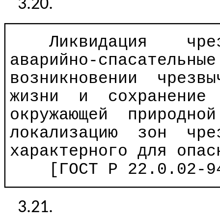
3.20.
┌─────────────────────
│
Ликвидация
чре
│аварийно-спасательные
│возникновении
чрезвы
│жизни
и
сохранение
│окружающей
природной
│локализацию
зон
чре
│
характерного
для опас
│
[ГОСТ
Р
22.0.02-94
└─────────────────────
3.21.