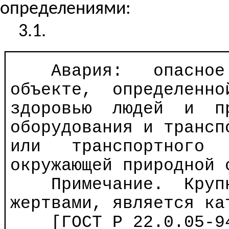
определениями:
3.1.
┌─────────────────────
│
Авария:
опасное
│
объекте
,
определенно
│здоровью
людей
и
п
│оборудования и трансп
│или
транспортного
│окружающей природной 
│
Примечание.
Круп
│жертвами, является ка
│
[ГОСТ
Р
22.0.05-94