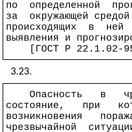
│по
определенной
про
│за
окружающей средо
│происходящих
в
ней
│выявления и прогнозир
│
[ГОСТ
Р
22.1.02-95
└─────────────────────
3.23.
┌─────────────────────
│
Опасность
в
ч
│состояние,
при
ко
│возникновения
пораж
│чрезвычайной
ситуаци