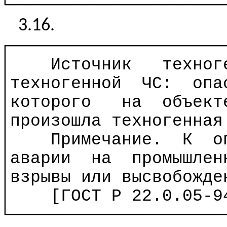
└─────────────────────
3.16.
┌─────────────────────
│
Источник
техног
│техногенной
ЧС:
опа
│
которого
на
объект
│произошла техногенная
│
Примечание.
К
о
│аварии
на
промышлен
│взрывы или высвобожде
│
[ГОСТ
Р
22.0.05-94
└─────────────────────