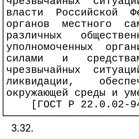
│чрезвычайных
ситуаци
│власти
Российской
Ф
│органов
местного
са
│различных
обществен
│уполномоченных
орган
│силами
и
средства
│чрезвычайных
ситуаци
│ликвидации,
обеспе
│окружающей среды и ум
│
[ГОСТ
Р
22.0.02-94
└─────────────────────
3.32.