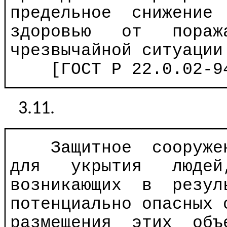
│предельное
снижение
│здоровью
от
пораж
│чрезвычайной ситуации
│
[ГОСТ
Р
22.0.02-94
└─────────────────────
3.11.
┌─────────────────────
│
Защитное
сооруже
│для
укрытия
людей
│возникающих
в
резул
│потенциально опасных
│размещения
этих
объ