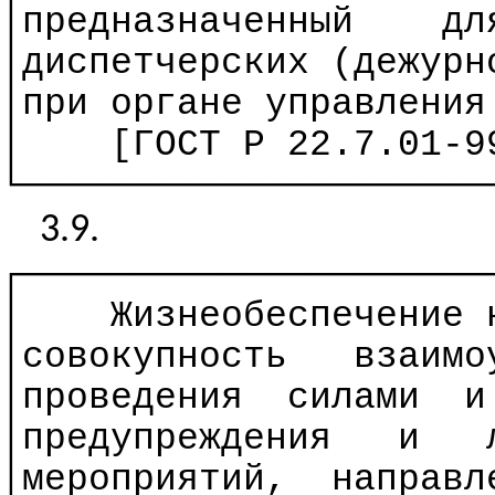
│
предназначенный
дл
│диспетчерских (дежур
│при органе управления
│
[ГОСТ
Р
22.7.01-99
└─────────────────────
3.9.
┌─────────────────────
│
Жизнеобеспечение 
│совокупность
взаимо
│проведения
силами
и
│предупреждения
и
│мероприятий,
направл