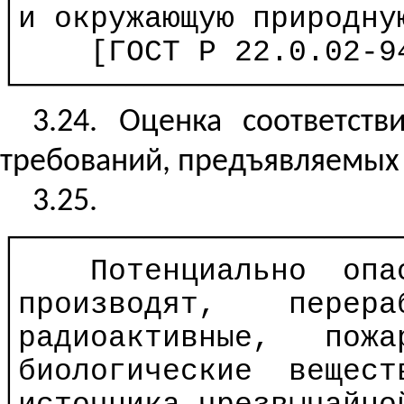
│и окружающую природну
│
[ГОСТ
Р
22.0.02-94
└─────────────────────
3.24. Оценка соответст
требований, предъявляемых к
3.25.
┌─────────────────────
│
Потенциально
опа
│производят,
перера
│радиоактивные,
пожа
│биологические
вещест