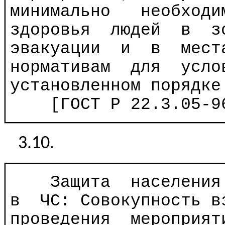
│минимально
необходи
│здоровья
людей
в
з
│эвакуации
и
в
мест
│нормативам
для
усло
│установленном
порядке
│
[ГОСТ
Р
22.3.05-96
└─────────────────────
3.10.
┌─────────────────────
│
Защита
населения
│в
ЧС: Совокупность
в
│проведения
мероприят