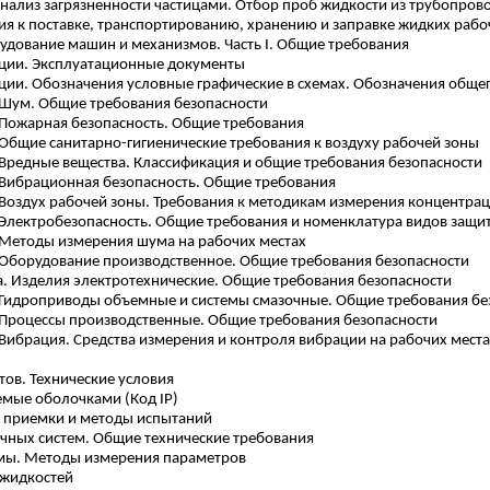
нализ загрязненности частицами. Отбор проб жидкости из трубопров
я к поставке, транспортированию, хранению и заправке жидких рабо
удование машин и механизмов. Часть I. Общие требования
ации. Эксплуатационные документы
ации. Обозначения условные графические в схемах. Обозначения общ
. Шум. Общие требования безопасности
. Пожарная безопасность. Общие требования
. Общие санитарно-гигиенические требования к воздуху рабочей зоны
. Вредные вещества. Классификация и общие требования безопасности
. Вибрационная безопасность. Общие требования
. Воздух рабочей зоны. Требования к методикам измерения концентра
. Электробезопасность. Общие требования и номенклатура видов защи
. Методы измерения шума на рабочих местах
а. Оборудование производственное. Общие требования безопасности
да. Изделия электротехнические. Общие требования безопасности
а. Гидроприводы объемные и системы смазочные. Общие требования бе
. Процессы производственные. Общие требования безопасности
 Вибрация. Средства измерения и контроля вибрации на рабочих места
тов. Технические условия
емые оболочками (Код IP)
а приемки и методы испытаний
чных систем. Общие технические требования
емы. Методы измерения параметров
 жидкостей