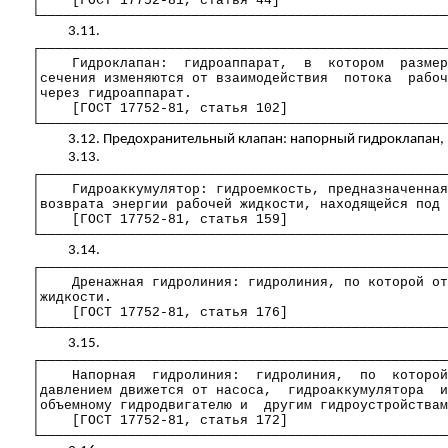
│
[ГОСТ 17752-81, статья 44]
└───────────────────────────────────────────────────
3.11.
┌───────────────────────────────────────────────────
│
Гидроклапан
:
гидроаппарат
,
в
котором
размер
│сечения изменяются от взаимодействия
потока
рабоч
│через
гидроаппарат
.
│
[ГОСТ 17752-81, статья 102]
└───────────────────────────────────────────────────
3.12. Предохранительный клапан: напорный
гидроклапан
,
3.13.
┌───────────────────────────────────────────────────
│
Гидроаккумулятор
: гидроемкость,
предназначенная
│возврата энергии рабочей жидкости, находящейся под 
│
[ГОСТ 17752-81, статья 159]
└───────────────────────────────────────────────────
3.14.
┌───────────────────────────────────────────────────
│
Дренажная
гидролиния
:
гидролиния
, по которой от
│жидкости.
│
[ГОСТ 17752-81, статья 176]
└───────────────────────────────────────────────────
3.15.
┌───────────────────────────────────────────────────
│
Напорная
гидролиния
:
гидролиния
,
по
которой
│давлением движется от насоса,
гидроаккумулятора
и
│
объемному
гидродвигателю
и
другим
гидроустройствам
│
[ГОСТ 17752-81, статья 172]
└───────────────────────────────────────────────────