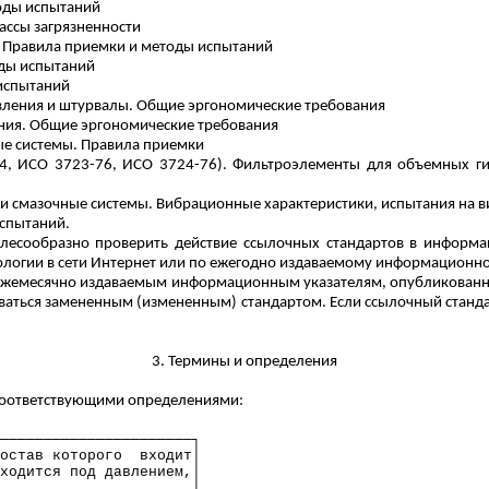
оды испытаний
ассы загрязненности
 Правила приемки и методы испытаний
оды испытаний
 испытаний
авления и штурвалы. Общие эргономические требования
ения. Общие эргономические требования
е системы. Правила приемки
4, ИСО 3723-76, ИСО 3724-76).
Фильтроэлементы
для объемных ги
и смазочные системы. Вибрационные характеристики, испытания на
в
спытаний.
лесообразно проверить действие ссылочных стандартов в информа
рологии в сети Интернет или по ежегодно издаваемому информационн
им ежемесячно издаваемым информационным указателям, опубликованн
ваться замененным (измененным) стандартом. Если ссылочный стандар
3. Термины и определения
соответствующими определениями:
──────────────────────┐
остав которого
входит│
ходится под давлением,│
│