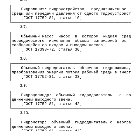
┌───────────────────────────────────────────────────
│
Гидролиния
:
гидроустройство
,
предназначенное
│среды или передачи давления от одного
гидроустройст
│
[ГОСТ 17752-81, статья 10]
└───────────────────────────────────────────────────
3.7.
┌───────────────────────────────────────────────────
│
Объемный насос: насос, в
котором
жидкая
сред
│периодического
изменения
объема
занимаемой
ею
│сообщающейся
со
входом и выходом насоса.
│
[ГОСТ 17398-72, статья 30]
└───────────────────────────────────────────────────
3.8.
┌───────────────────────────────────────────────────
│
Объемный
гидродвигатель
: объемная
гидромашина
,
│преобразования энергии потока рабочей среды в энерг
│
[ГОСТ 17752-81, статья 38]
└───────────────────────────────────────────────────
3.9.
┌───────────────────────────────────────────────────
│
Гидроцилиндр:
объемный
гидродвигатель
с
во
│движением выходного звена.
│
[ГОСТ 17752-81, статья 42]
└───────────────────────────────────────────────────
3.10.
┌───────────────────────────────────────────────────
│
Гидромотор
:
объемный
гидродвигатель
с
неогра
│движением выходного звена.