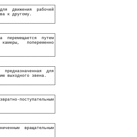
──────────────────────┐
для
движения
рабочей│
ва
к другому.
│
│
──────────────────────┘
──────────────────────┐
а
перемещается
путем│
камеры,
попеременно│
│
│
──────────────────────┘
──────────────────────┐
предназначенная
для│
ию выходного звена.
│
│
──────────────────────┘
──────────────────────┐
звратно-поступательным
│
│
│
──────────────────────┘
──────────────────────┐
ниченным
вращательным│
│