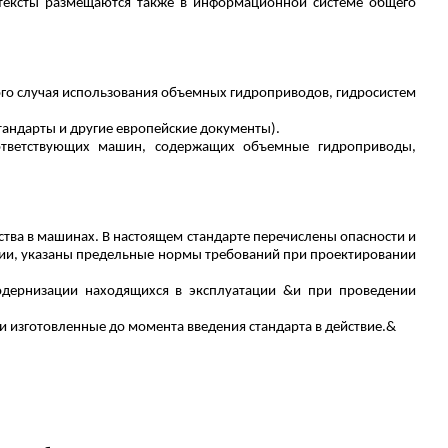
тексты размещаются также в информационной системе общего
ого случая использования объемных гидроприводов, гидросистем
тандарты и другие европейские документы).
оответствующих машин, содержащих объемные гидроприводы,
ства
в машинах. В настоящем стандарте перечислены опасности и
ции, указаны предельные нормы требований при проектировании
модернизации находящихся в эксплуатации &и при проведении
и изготовленные до момента введения стандарта в действие.&