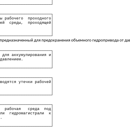
│
──────────────────────┘
──────────────────────┐
ы рабочего
проходного│
ей
среды,
проходящей│
│
│
──────────────────────┘
 предназначенный для предохранения объемного гидропривода от д
──────────────────────┐
для аккумулирования и│
давлением.
│
│
──────────────────────┘
──────────────────────┐
водятся утечки рабочей│
│
│
──────────────────────┘
──────────────────────┐
рабочая
среда
под│
ли
гидромагистрали
к
│
.
│
│
──────────────────────┘