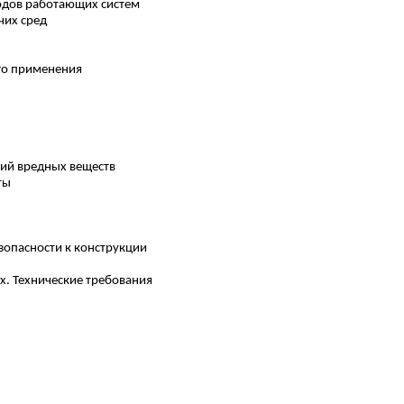
одов работающих систем
чих сред
его применения
ций вредных веществ
ты
зопасности к конструкции
х. Технические требования