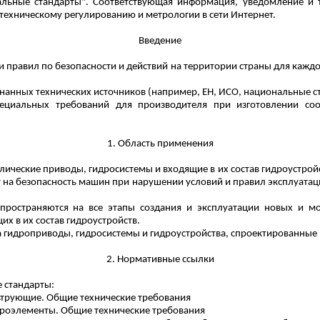
льные стандарты". Соответствующая информация, уведомление и 
 техническому регулированию и метрологии в сети Интернет.
Введение
и правил по безопасности и действий на территории страны для кажд
знанных технических источников (например, ЕН, ИСО, национальные с
пециальных требований для производителя при изготовлении с
1. Область применения
лические приводы, гидросистемы и входящие в их состав
гидроустрой
т на безопасность машин при нарушении условий и правил эксплуата
спространяются на все этапы создания и эксплуатации новых и 
их в их состав
гидроустройств
.
а гидроприводы, гидросистемы и
гидроустройства
, спроектированные 
2. Нормативные ссылки
 стандарты:
трующие. Общие технические требования
троэлементы
. Общие технические требования