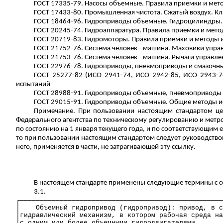
ГОСТ 17335-79. Насосы объемные. Правила приемки и мет
ГОСТ 17433-80. Промышленная чистота. Сжатый воздух. Кл
ГОСТ 18464-96. Гидроприводы объемные. Гидроцилиндры.
ГОСТ 20245-74. Гидроаппаратура. Правила приемки и мет
ГОСТ 20719-83.
Гидромоторы
. Правила приемки и методы
ГОСТ 21752-76. Система человек - машина. Маховики упр
ГОСТ 21753-76. Система человек - машина. Рычаги управл
ГОСТ 22976-78. Гидроприводы,
пневмоприводы
и смазочны
ГОСТ 25277-82 (ИСО 2941-74, ИСО 2942-85, ИСО 2943-7
испытаний
ГОСТ 28988-91. Гидроприводы объемные,
пневмоприводы
ГОСТ 29015-91. Гидроприводы объемные. Общие методы и
Примечание.
При пользовании настоящим стандартом це
Федерального агентства по техническому регулированию и мет
по состоянию на 1 января текущего года, и по соответствующ
то при пользовании настоящим стандартом следует руководство
него, применяется в части, не затрагивающей эту ссылку.
В настоящем стандарте применены следующие термины с 
3.1.
┌───────────────────────────────────────────────────
│
Объемный гидропривод (гидропривод): привод, в с
│гидравлический механизм, в котором рабочая среда на
│с одним или более
объемными
гидродвигателями
.