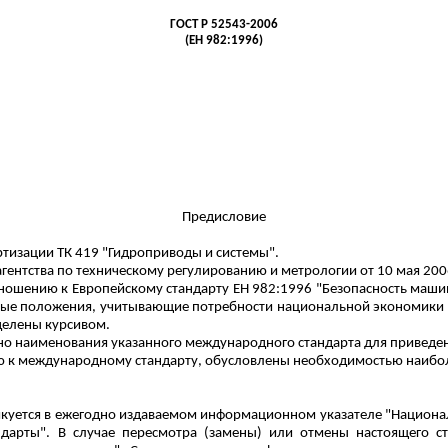
ГОСТ
Р
52543-2006
(ЕН 982:1996)
Предисловие
ртизации ТК 419 "Гидроприводы и системы".
гентства по техническому регулированию и метрологии от 10 мая 2006 
ношению к Европейскому стандарту ЕН 982:1996 "Безопасность машин
ьные положения, учитывающие потребности национальной экономики
делены курсивом.
о наименования указанного международного стандарта для приведени
ю к международному стандарту, обусловлены необходимостью наибол
куется в ежегодно издаваемом информационном указателе "Националь
дарты". В случае пересмотра (замены) или отмены настоящего ст