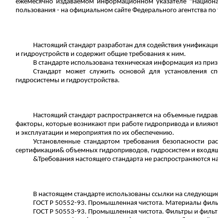
ежемесячно издаваемом информационном указателе "Национа
пользования - на официальном сайте Федерального агентства по
Настоящий стандарт разработан для содействия унификаци
и
гидроустройств
и содержит общие требования к ним.
В стандарте использована техническая информация из при
Стандарт может служить основой для установления с
гидросистемы и
гидроустройства
.
Настоящий стандарт распространяется на объемные гидрав
факторы, которые возникают при работе гидропривода и влияю
и эксплуатации и мероприятия по их обеспечению.
Установленные стандартом требования безопасности ра
сертификации& объемных гидроприводов, гидросистем и входящ
&Требования настоящего стандарта не распространяются н
В настоящем стандарте использованы ссылки на следующие
ГОСТ
Р
50552-93. Промышленная чистота. Материалы филь
ГОСТ
Р
50553-93. Промышленная чистота. Фильтры и
филь