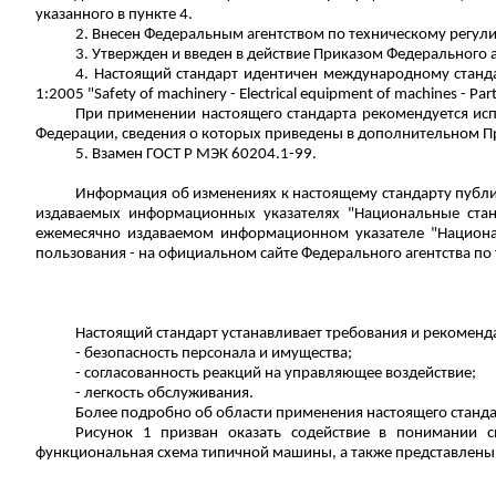
указанного в пункте 4.
2. Внесен Федеральным агентством по техническому регул
3. Утвержден и введен в действие Приказом Федерального а
4. Настоящий стандарт идентичен международному станд
1:2005 "Safety of machinery - Electrical equipment of machines - Par
При применении настоящего стандарта рекомендуется ис
Федерации, сведения о которых приведены в дополнительном П
5. Взамен ГОСТ Р МЭК 60204.1-99.
Информация об изменениях к настоящему стандарту публи
издаваемых информационных указателях "Национальные стан
ежемесячно издаваемом информационном указателе "Национа
пользования - на официальном сайте Федерального агентства по
Настоящий стандарт устанавливает требования и рекоме
- безопасность персонала и имущества;
- согласованность реакций на управляющее воздействие;
- легкость обслуживания.
Более подробно об области применения настоящего станда
Рисунок 1 призван оказать содействие в понимании
функциональная схема типичной машины, а также представлены 