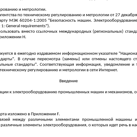
ированию и метрологии.
гентства по техническому регулированию и метрологии от 27 декабря 2
арту МЭК 60204-1:2005 "Безопасность машин. Электрооборудовани
t 1: General requirements").
пользовать вместо ссылочных международных (региональных) станд
риложении H.
куется в ежегодно издаваемом информационном указателе "Националь
дарты". В случае пересмотра (замены) или отмены настоящего ст
льные стандарты". Соответствующая информация, уведомление и 
 техническому регулированию и метрологии в сети Интернет.
Введение
ндации к электрооборудованию промышленных машин и механизмов, 
рта изложено в Приложении F.
 связей между различными элементами промышленной машины и 
различные элементы электрооборудования, о которых идет речь в на