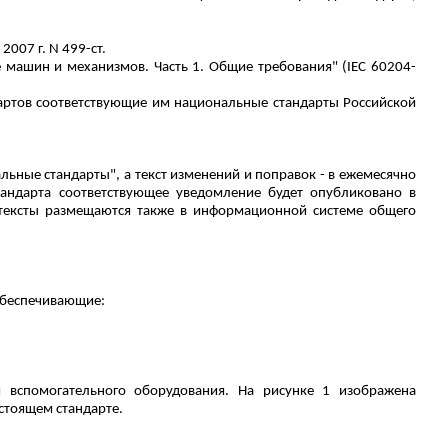
007 г. N 499-ст.
е
машин
и
механизмов
.
Часть
1.
Общие
требования
" (IEC 60204-
артов соответствующие им национальные стандарты Российской
ные стандарты", а текст изменений и поправок - в ежемесячно
андарта соответствующее уведомление будет опубликовано в
тексты размещаются также в информационной системе общего
обеспечивающие:
вспомогательного оборудования. На рисунке 1 изображена
стоящем стандарте.