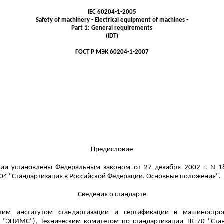
IEC 60204-1-2005
Safety of machinery - Electrical equipment of machines -
Part 1: General requirements
(IDT)
ГОСТ
Р
МЭК
60204-1-2007
Предисловие
ии установлены Федеральным законом от 27 декабря 2002 г. N 1
004 "Стандартизация в Российской Федерации. Основные положения".
Сведения о стандарте
льским институтом стандартизации и сертификации в машинос
"ЭНИМС"), Техническим комитетом по стандартизации ТК 70 "Станк