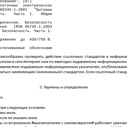
бования", IDT)
логичных
электрических
60335-1:2001
"Бытовые
ть.
Часть
1.
Общие
рические.
Безопасность
ния
(МЭК 60745-1:2003
 Безопасность. Часть 1.
ряжение
до
450/750 В.
спечиваемые
оболочками
лесообразно проверить действие ссылочных стандартов в информа
рологии в сети Интернет или по ежегодно издаваемому информационн
им ежемесячно издаваемым информационным указателям, опубликованн
ваться заменяющим (измененным) стандартом. Если ссылочный стандар
3. Термины и определения
о.
 при следующих условиях.
ано иное.
сли не указано иное.
ы со встроенным #выключателем с самовозвратом# работают циклами