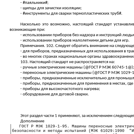
- #паяльники#;
- щипцы для зачистки изоляции;
- #инструменты для сварки термопластических труб#.
Насколько это возможно, настоящий стандарт устанавли
возникающие
при
:
-
использовании
приборов без надзора и инструкций людьм
-
использовании
приборов малолетними детьми для игр.
Примечания. 102. Следует обратить внимание на следующе
- для приборов, предназначенных для использования в тр
- во многих странах национальные органы здравоохранени
103. Настоящий стандарт не распространяется
на
:
- ручные электрические машины (@ГОСТ
Р
МЭК 60745-1@)
- переносные электрические машины (@ГОСТ
Р
МЭК 1029-1
- приборы, предназначенные исключительно для промышл
- приборы, предназначенные для применения в местах, где
- приборы для высокочастотного нагрева;
- оборудование для дуговой сварки.
Этот раздел части 1 применяют, за исключением следующег
Дополнение
│
ГОСТ
Р
МЭК 1029-1-95. Машины переносные электрич
│безопасности и методы испытаний (МЭК 61029:1990
"И