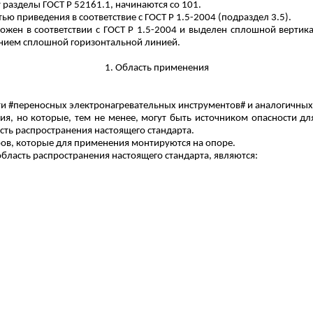
т разделы ГОСТ
Р
52161.1, начинаются со 101.
ью приведения в соответствие с ГОСТ
Р
1.5-2004 (подраздел 3.5).
ожен в соответствии с ГОСТ
Р
1.5-2004 и выделен сплошной вертика
анием сплошной горизонтальной линией.
1. Область применения
сти #переносных электронагревательных инструментов# и аналогичны
ия, но которые, тем не менее, могут быть источником опасности д
сть распространения настоящего стандарта.
ов, которые для применения монтируются на опоре.
бласть распространения настоящего стандарта, являются: