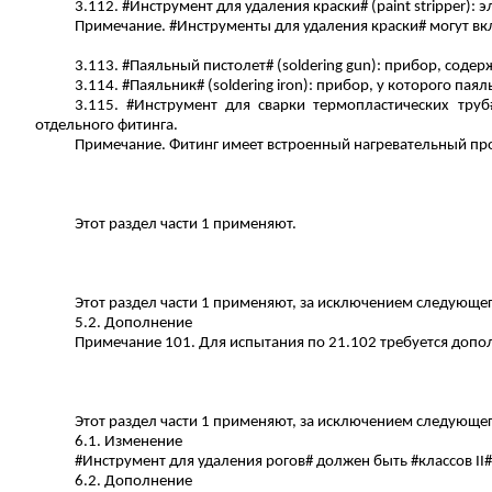
3.112. #Инструмент для удаления краски# (
paint
stripper
): 
Примечание. #Инструменты для удаления краски# могут вк
3.113. #Паяльный пистолет# (
soldering
gun
): прибор, соде
3.114. #Паяльник# (
soldering
iron
): прибор, у которого пая
3.115. #Инструмент для сварки термопластических труб
отдельного фитинга.
Примечание. Фитинг имеет встроенный нагревательный про
Этот раздел части 1 применяют.
Этот раздел части 1 применяют, за исключением следующег
5.2. Дополнение
Примечание 101. Для испытания по 21.102 требуется доп
Этот раздел части 1 применяют, за исключением следующег
6.1. Изменение
#Инструмент для удаления рогов# должен быть #классов II# и
6.2. Дополнение