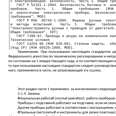
│с электроприводом. Безопасность. Часть 1.
Общие тре
│
ГОСТ
Р
52161.1-2004. Безопасность
бытовых
и
ана
│приборов.
Часть
1.
Общие
требования
(МЭК 
│и
аналогичные
электрические
приборы.
Безопаснос
│требования", MOD)
│
ГОСТ
Р
МЭК
60745-1-2005.
Машины
ручные
элект
│и
методы
испытаний.
Часть
1.
Общие
требова
│"Электроинструменты ручные с приводом от двигателя.
│Общие требования", IDT)
│
ГОСТ 7399-97. Провода и шнуры на номинальное нап
│Технические условия
│
ГОСТ 14254-96 (МЭК 529-89). Степени защиты,
обе
│(Код IP) (МЭК 60529:1989, MOD).
Примечание.
При пользовании настоящим стандартом це
Федерального агентства по техническому регулированию и мет
по состоянию на 1 января текущего года, и по соответствующ
то при пользовании настоящим стандартом следует руководство
него, применяется в части, не затрагивающей эту ссылку.
Этот раздел части 1 применяют, за исключением следующег
3.1.9. Замена
#Нормальная работа# (
normal
operation
): работа приборов
Приборы с подставкой работают на подставке, если не указ
Другие приборы работают в соответствии с инструкциями, е
#Паяльные пистолеты# и инструменты для резки пластмасс