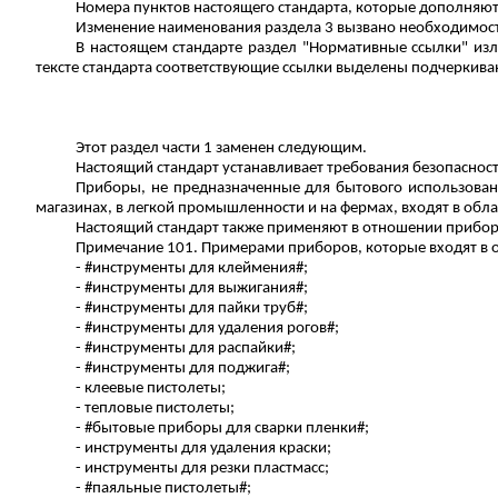
Номера пунктов настоящего стандарта, которые дополняю
Изменение наименования раздела 3 вызвано необходимост
В настоящем стандарте раздел "Нормативные ссылки" изл
тексте стандарта соответствующие ссылки выделены подчеркив
Этот раздел части 1 заменен следующим.
Настоящий стандарт устанавливает требования безопасно
Приборы, не предназначенные для бытового использован
магазинах, в легкой промышленности и на фермах, входят в обла
Настоящий стандарт также применяют в отношении прибор
Примечание 101. Примерами приборов, которые входят в о
- #инструменты для клеймения#;
- #инструменты для выжигания#;
- #инструменты для пайки труб#;
- #инструменты для удаления рогов#;
- #инструменты для распайки#;
- #инструменты для
поджига
#;
- клеевые пистолеты;
- тепловые пистолеты;
- #бытовые приборы для сварки пленки#;
- инструменты для удаления краски;
- инструменты для резки пластмасс;
- #паяльные пистолеты#;