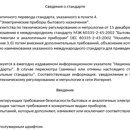
Сведения о стандарте
тичного перевода стандарта, указанного в пункте 4.
 "Электрические приборы бытового назначения".
гентства по техническому регулированию и метрологии от 15 декабря 2
ношению к международному стандарту МЭК 60335-2-45:2002 "Бытовые 
ументам и аналогичным приборам" (IEC 60335-2-45:2002 "
Househo
ание 3.0) путем внесения дополнительных требований, объяснение ко
о наименования указанного международного стандарта для приведени
куется в ежегодно издаваемом информационном указателе "Националь
дарты". В случае пересмотра (замены) или отмены настоящего ст
льные стандарты". Соответствующая информация, уведомление и 
 техническому регулированию и метрологии в сети Интернет.
Введение
ментирующих требования безопасности бытовых и аналогичных электри
вающих частные требования к конкретным видам приборов.
спытаний, которые дополняют, изменяют или исключают соответствую
ы полужирным шрифтом.