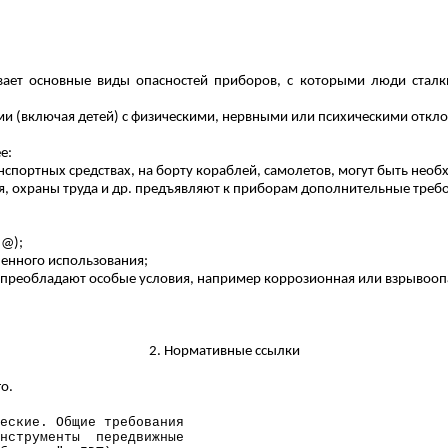
вает основные виды опасностей приборов, с которыми люди сталки
и (включая детей) с физическими, нервными или психическими откл
е:
анспортных средствах, на борту кораблей, самолетов, могут быть не
я, охраны труда и др. предъявляют к приборам дополнительные треб
;
@);
енного использования;
 преобладают особые условия, например коррозионная или взрывоопас
2. Нормативные ссылки
о.
еские. Общие требования
нструменты
передвижные