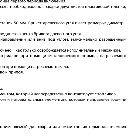
 конце первого периода включения.
емя, необходимое для сварки двух листов пластиковой пленки,
тенок 50 мм. Брикет древесного угля имеет размеры: диаметр -
одят его в центр брикета древесного угля.
м направлении или вниз под углом, максимально разрешенным
лючено", как только освобождается исполнительный механизм.
атериалов при помощи металлического штампа, нагреваемого
лов при помощи нагреваемого жала.
твом припоя.
а.
ментом, который непосредственно контактирует с топливом.
ром и нагревательным элементом, который направляет горячий
, применяемый для сварки или резки тонких термопластических