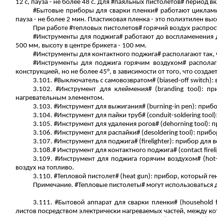
12
с
,
пауза
- не более 48 с. Для #паяльных пистолетов# период в
#Бытовые приборы для сварки пленки# работают циклами 
пауза - не более 2 мин. Пластиковая пленка - это полиэтилен вы
При работе #тепловых пистолетов# горячий воздух распро
#Инструменты для
поджига
# работают до воспламенения 
500 мм, высоту в центре брикета - 100 мм.
#Инструменты для контактного
поджига
# располагают так,
#Инструменты для
поджига
горячим воздухом# располаг
конструкцией, но не более 45°, в зависимости от того, что созд
3.101. #Выключатель с самовозвратом# (
biased-off
switch
):
3.102. #Инструмент для клеймения# (
branding
tool
): п
нагревательным элементом.
3.103. #Инструмент для выжигания# (
burning-in
pen
): приб
3.104. #Инструмент для пайки труб# (
conduit-soldering
tool
)
3.105. #Инструмент для удаления рогов# (
dehorning
tool
): 
3.106. #Инструмент для распайки# (
desoldering
tool
): приб
3.107. #Инструмент для
поджига
# (
firelighter
): прибор для 
3.108.# Инструмент для
контактного
поджига
# (
contact
firel
3.109. #Инструмент для
поджига
горячим воздухом# (
hot-
воздух на топливо.
3.110. #Тепловой пистолет# (
heat
gun
): прибор, который ге
Примечание. #Тепловые пистолеты# могут использоваться 
3.111. #Бытовой аппарат для сварки пленки# (
household
листов посредством электрически нагреваемых частей, между к