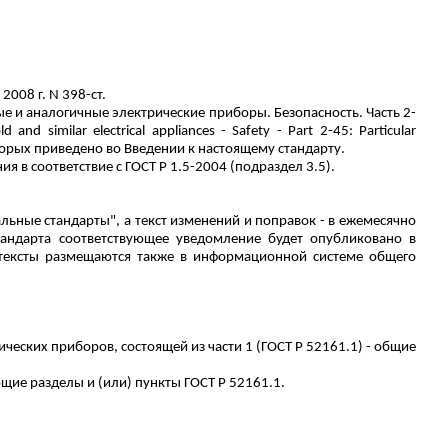
008 г. N 398-ст.
и аналогичные электрические приборы. Безопасность. Часть 2-
ld
and
similar
electrical
appliances
-
Safety
-
Part
2-45:
Particular
торых приведено во Введении к настоящему стандарту.
я в соответствие с ГОСТ
Р
1.5-2004 (подраздел 3.5).
ные стандарты", а текст изменений и поправок - в ежемесячно
андарта соответствующее уведомление будет опубликовано в
тексты размещаются также в информационной системе общего
ческих приборов, состоящей из части 1 (ГОСТ
Р
52161.1) - общие
щие разделы и (или) пункты ГОСТ
Р
52161.1.