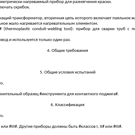
электрически нагреваемый прибор для размягчения краски.
лючать скребок.
ржащий трансформатор, вторичная цепь которого включает паяльное ж
льное жало нагревается нагревательным элементом.
# (
thermoplastic
conduit-welding
tool
): прибор для сварки труб с 
вод и используется только один раз.
4. Общие требования
5. Общие условия испытаний
о.
олнительный образец #инструмента
для
контактного
поджига
#.
6. Классификация
о.
ли #III#. Другие приборы должны быть #классов I, II# или #III#.