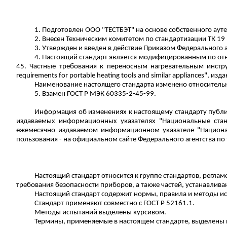
1.
Подготовлен
ООО "ТЕСТБЭТ" на основе собственного аутен
2.
Внесен
Техническим комитетом по стандартизации ТК 19
3. Утвержден и введен в действие Приказом Федерального а
4. Настоящий стандарт является модифицированным по от
45.
Частные требования к переносным нагревательным инстр
requirements
for
portable
heating
tools
and
similar
appliances
", изд
Наименование настоящего стандарта изменено относительн
5. Взамен ГОСТ
Р
МЭК 60335-2-45-99.
Информация об изменениях к настоящему стандарту публи
издаваемых информационных указателях "Национальные стан
ежемесячно издаваемом информационном указателе "Национа
пользования - на официальном сайте Федерального агентства по
Настоящий стандарт относится к группе стандартов, регла
требования безопасности приборов, а также частей, устанавли
Настоящий стандарт содержит нормы, правила и методы и
Стандарт применяют совместно с ГОСТ
Р
52161.1.
Методы испытаний выделены курсивом.
Термины, применяемые в настоящем стандарте, выделен