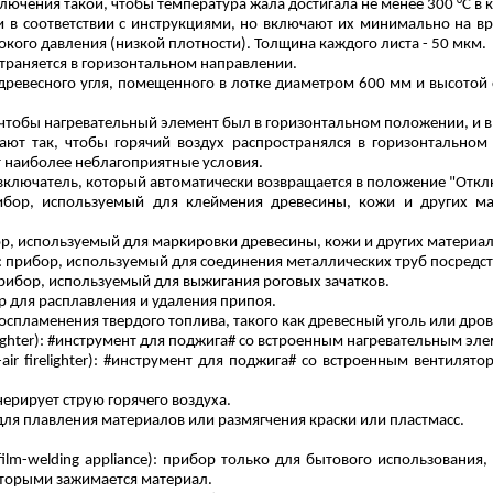
ключения такой, чтобы температура жала достигала не менее 300 °C в
в соответствии с инструкциями, но включают их минимально на вр
сокого давления (низкой плотности). Толщина каждого листа - 50 мкм.
страняется в горизонтальном направлении.
древесного угля, помещенного в лотке диаметром 600 мм и высотой с
 чтобы нагревательный элемент был в горизонтальном положении, и вв
ают так, чтобы горячий воздух распространялся в горизонтально
ает наиболее неблагоприятные условия.
 включатель, который автоматически возвращается в положение "Отк
рибор, используемый для клеймения древесины, кожи и других м
ор, используемый для маркировки древесины, кожи и других материа
: прибор, используемый для соединения металлических труб посредс
прибор, используемый для выжигания роговых зачатков.
ор для расплавления и удаления припоя.
воспламенения твердого топлива, такого как древесный уголь или дров
ighter
): #инструмент для
поджига
# со встроенным нагревательным эле
air
firelighter
): #инструмент для
поджига
# со встроенным вентилято
нерирует струю горячего воздуха.
для плавления материалов или размягчения краски или пластмасс.
film-welding
appliance
): прибор только для бытового использования
оторыми зажимается материал.