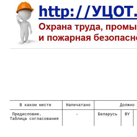
─────────────────────┬────────────┬─────────────────
В каком месте
│
Напечатано
│
Должно 
─────────────────────┼────────────┼──────────┬────┬─
Предисловие.
│
-
│ Беларусь │ BY │
Таблица согласования │
│
│
│
│
│
│
│