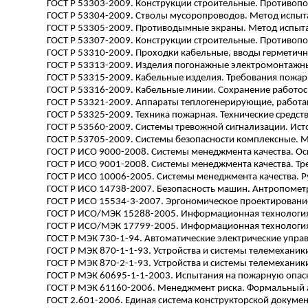
ГОСТ
Р
53303-2009. Конструкции строительные. Противопо
ГОСТ
Р
53304-2009. Стволы мусоропроводов. Метод испыта
ГОСТ
Р
53305-2009.
Противодымные
экраны. Метод испыта
ГОСТ
Р
53307-2009. Конструкции строительные. Противопо
ГОСТ
Р
53310-2009. Проходки кабельные, вводы герметич
ГОСТ
Р
53313-2009. Изделия
погонажные
электромонтажны
ГОСТ
Р
53315-2009. Кабельные изделия. Требования пожар
ГОСТ
Р
53316-2009. Кабельные линии. Сохранение работос
ГОСТ
Р
53321-2009. Аппараты теплогенерирующие, работаю
ГОСТ
Р
53325-2009. Техника пожарная. Технические средс
ГОСТ
Р
53560-2009. Системы тревожной сигнализации. Ист
ГОСТ
Р
53705-2009. Системы безопасности комплексные.
М
ГОСТ
Р
ИСО 9000-2008. Системы менеджмента качества. Ос
ГОСТ
Р
ИСО 9001-2008. Системы менеджмента качества. Тр
ГОСТ
Р
ИСО 10006-2005. Системы менеджмента качества. Р
ГОСТ
Р
ИСО 14738-2007. Безопасность машин. Антропомет
ГОСТ
Р
ИСО 15534-3-2007. Эргономическое проектирование
ГОСТ
Р
ИСО/МЭК 15288-2005. Информационная технология.
ГОСТ
Р
ИСО/МЭК 17799-2005. Информационная технология.
ГОСТ
Р
МЭК 730-1-94. Автоматические электрические упра
ГОСТ
Р
МЭК 870-1-1-93. Устройства и системы телемеханик
ГОСТ
Р
МЭК 870-2-1-93. Устройства и системы телемеханики
ГОСТ
Р
МЭК 60695-1-1-2003. Испытания на пожарную опасно
ГОСТ
Р
МЭК 61160-2006. Менеджмент риска. Формальный 
ГОСТ 2.601-2006. Единая система конструкторской докум