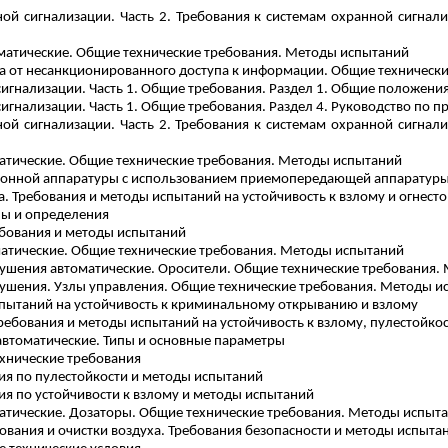
й сигнализации. Часть 2. Требования к системам охранной сигнали
матические. Общие технические требования. Методы испытаний
а от несанкционированного доступа к информации. Общие техническ
игнализации. Часть 1. Общие требования. Раздел 1. Общие положени
игнализации. Часть 1. Общие требования. Раздел 4. Руководство по
й сигнализации. Часть 2. Требования к системам охранной сигнали
атические. Общие технические требования. Методы испытаний
ронной аппаратуры с использованием приемопередающей аппаратуры 
 Требования и методы испытаний на устойчивость к взлому и огнесто
ы и определения
ебования и методы испытаний
матические. Общие технические требования. Методы испытаний
тушения автоматические. Оросители. Общие технические требования.
тушения. Узлы управления. Общие технические требования. Методы и
спытаний на устойчивость к криминальному открыванию и взлому
ебования и методы испытаний на устойчивость к взлому,
пулестойкос
втоматические. Типы и основные параметры
ехнические требования
ия по
пулестойкости
и методы испытаний
ия по устойчивости к взлому и методы испытаний
атические. Дозаторы. Общие технические требования. Методы испыт
вания и очистки воздуха. Требования безопасности и методы испыта