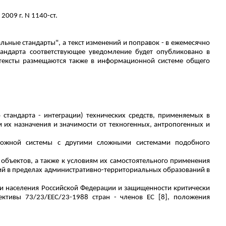
009 г. N 1140-ст.
ные стандарты", а текст изменений и поправок - в ежемесячно
андарта соответствующее уведомление будет опубликовано в
тексты размещаются также в информационной системе общего
стандарта - интеграции) технических средств, применяемых в
 их назначения и значимости от техногенных, антропогенных и
ложной системы с другими сложными системами подобного
объектов, а также к условиям их самостоятельного применения
ий в пределах административно-территориальных образований в
ти населения Российской Федерации и защищенности критически
ективы 73/23/ЕЕС/23-1988 стран - членов ЕС [8], положения