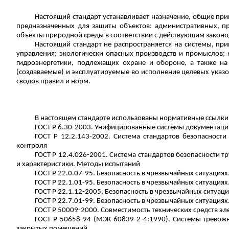
Настоящий стандарт устанавливает назначение, общие пр
предназначенных для защиты объектов: административных, п
объекты природной среды в соответствии с действующим законод
Настоящий стандарт не распространяется на системы, при
управления; экологически опасных производств и промыслов; 
гидроэнергетики, подлежащих охране и обороне, а также на
(создаваемые) и эксплуатируемые во исполнение целевых указ
сводов правил и норм.
В настоящем стандарте использованы нормативные ссылки
ГОСТ
Р
6.30-2003. Унифицированные системы документаци
ГОСТ
Р
12.2.143-2002. Система стандартов безопасност
контроля
ГОСТ
Р
12.4.026-2001. Система стандартов безопасности тр
и характеристики. Методы испытаний
ГОСТ
Р
22.0.07-95. Безопасность в чрезвычайных ситуация
ГОСТ
Р
22.1.01-95. Безопасность в чрезвычайных ситуация
ГОСТ
Р
22.1.12-2005. Безопасность в чрезвычайных ситуац
ГОСТ
Р
22.7.01-99. Безопасность в чрезвычайных ситуация
ГОСТ
Р
50009-2000. Совместимость технических средств эл
ГОСТ
Р
50658-94 (МЭК 60839-2-4:1990). Системы тревожно
закрытых помещений