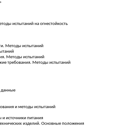
ь
етоды испытаний на огнестойкость
ти. Методы испытаний
пытаний
ния. Методы испытаний
кие требования. Методы испытаний
е данные
бования и методы испытаний
ы и источники питания
технических изделий. Основные положения