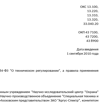
ОКС 13.100,
13.220,
13.310,
13.320,
33.040.20
ОКП 43 7100,
43 7200,
43 8900
Дата введения
1 сентября 2010 года
84-ФЗ "О техническом регулировании", а правила применения
енным учреждением "Научно-исследовательский центр "Охрана"
"Научно-производственное объединение "Специальная техника и
 Московским представительством ЗАО "Аргус-Спектр", комитетом