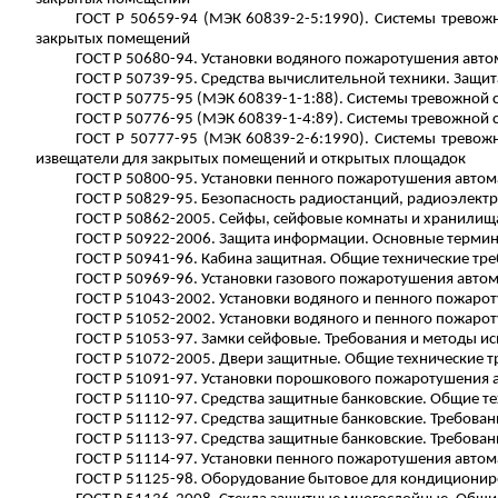
ГОСТ
Р
50659-94 (МЭК 60839-2-5:1990). Системы тревожно
закрытых помещений
ГОСТ
Р
50680-94. Установки водяного пожаротушения авто
ГОСТ
Р
50739-95. Средства вычислительной техники. Защит
ГОСТ
Р
50775-95 (МЭК 60839-1-1:88). Системы тревожной с
ГОСТ
Р
50776-95 (МЭК 60839-1-4:89). Системы тревожной с
ГОСТ
Р
50777-95 (МЭК 60839-2-6:1990). Системы тревожно
извещатели
для закрытых помещений и открытых площадок
ГОСТ
Р
50800-95. Установки пенного пожаротушения автом
ГОСТ
Р
50829-95. Безопасность радиостанций, радиоэлект
ГОСТ
Р
50862-2005. Сейфы, сейфовые комнаты и хранилища.
ГОСТ
Р
50922-2006. Защита информации. Основные термин
ГОСТ
Р
50941-96. Кабина защитная. Общие технические тр
ГОСТ
Р
50969-96. Установки газового пожаротушения авто
ГОСТ
Р
51043-2002. Установки водяного и пенного пожаро
ГОСТ
Р
51052-2002. Установки водяного и пенного пожаро
ГОСТ
Р
51053-97. Замки сейфовые. Требования и методы и
ГОСТ
Р
51072-2005. Двери защитные. Общие технические тр
ГОСТ
Р
51091-97. Установки порошкового пожаротушения а
ГОСТ
Р
51110-97. Средства защитные банковские. Общие т
ГОСТ
Р
51112-97. Средства защитные банковские. Требован
ГОСТ
Р
51113-97. Средства защитные банковские. Требован
ГОСТ
Р
51114-97. Установки пенного пожаротушения автом
ГОСТ
Р
51125-98. Оборудование бытовое для кондициониро