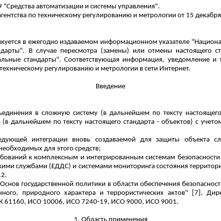
 "Средства автоматизации и системы управления".
гентства по техническому регулированию и метрологии от 15 декабря 2
куется в ежегодно издаваемом информационном указателе "Националь
дарты". В случае пересмотра (замены) или отмены настоящего ст
льные стандарты". Соответствующая информация, уведомление и 
 техническому регулированию и метрологии в сети Интернет.
Введение
единения в сложную систему (в дальнейшем по тексту настоящего 
в дальнейшем по тексту настоящего стандарта - объектов) с учетом
следующей
интеграции
вновь создаваемой для защиты объекта с
необходимых для этого средств;
ебований к комплексным и интегрированным системам безопасности 
кими службами (ЕДДС) и системами мониторинга состояния территор
12.
"Основ государственной политики в области обеспечения безопаснос
ного, природного характера и террористических актов" [7], Дир
 61160, ИСО 10006, ИСО 7240-19, ИСО 9000, ИСО 9001.
1. Область применения