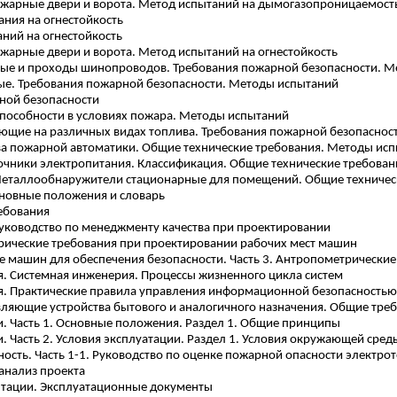
жарные двери и ворота. Метод испытаний на
дымогазопроницаемост
ния на огнестойкость
ний на огнестойкость
жарные двери и ворота. Метод испытаний на огнестойкость
ные и проходы
шинопроводов
. Требования пожарной безопасности. М
е. Требования пожарной безопасности. Методы испытаний
ной безопасности
пособности в условиях пожара. Методы испытаний
щие на различных видах топлива. Требования пожарной безопаснос
тва пожарной автоматики. Общие технические требования. Методы ис
очники электропитания. Классификация. Общие технические требова
еталлообнаружители
стационарные
для помещений. Общие техничес
новные положения и словарь
ебования
уководство по менеджменту качества при проектировании
рические требования при проектировании рабочих мест машин
 машин для обеспечения безопасности. Часть 3. Антропометрически
 Системная инженерия. Процессы жизненного цикла систем
 Практические правила управления информационной безопасностью
вляющие устройства бытового и аналогичного назначения. Общие тре
и. Часть 1. Основные положения. Раздел 1. Общие принципы
. Часть 2. Условия эксплуатации. Раздел 1. Условия окружающей сред
сть. Часть 1-1. Руководство по оценке пожарной опасности электро
анализ проекта
ентации. Эксплуатационные документы