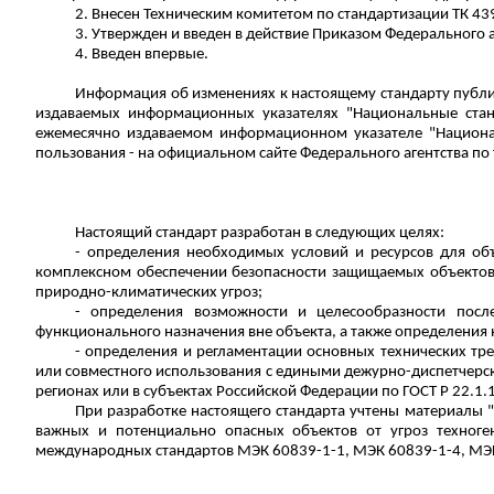
2.
Внесен
Техническим комитетом по стандартизации ТК 439
3. Утвержден и введен в действие Приказом Федерального а
4. Введен впервые.
Информация об изменениях к настоящему стандарту публи
издаваемых информационных указателях "Национальные стан
ежемесячно издаваемом информационном указателе "Национа
пользования - на официальном сайте Федерального агентства по
Настоящий стандарт разработан в следующих целях:
- определения необходимых условий и ресурсов для объ
комплексном обеспечении безопасности защищаемых объектов (
природно-климатических угроз;
- определения возможности и целесообразности по
функционального назначения вне объекта, а также определения 
- определения и регламентации основных технических тр
или совместного использования с едиными дежурно-диспетчерс
регионах или в субъектах Российской Федерации по ГОСТ
Р
22.1.
При разработке настоящего стандарта учтены материалы 
важных и потенциально опасных объектов от угроз техноген
международных стандартов МЭК 60839-1-1, МЭК 60839-1-4, МЭК