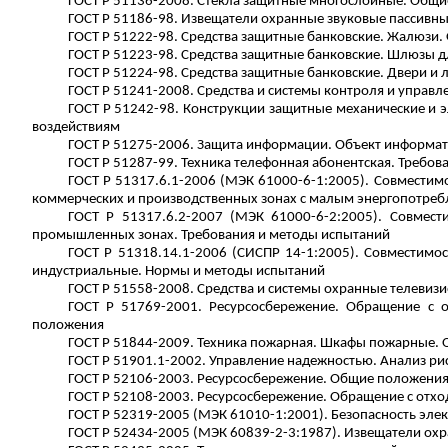
ГОСТ
Р
51136-2008. Стекла защитные многослойные. Общие
ГОСТ
Р
51186-98.
Извещатели
охранные звуковые пассивны
ГОСТ
Р
51222-98. Средства защитные банковские. Жалюзи.
ГОСТ
Р
51223-98. Средства защитные банковские. Шлюзы д
ГОСТ
Р
51224-98. Средства защитные банковские. Двери и 
ГОСТ
Р
51241-2008. Средства и системы контроля и управл
ГОСТ
Р
51242-98. Конструкции защитные механические и э
воздействиям
ГОСТ
Р
51275-2006. Защита информации. Объект информат
ГОСТ
Р
51287-99. Техника телефонная абонентская. Требов
ГОСТ
Р
51317.6.1-2006 (МЭК 61000-6-1:2005). Совместимо
коммерческих и производственных зонах с малым энергопотреб
ГОСТ
Р
51317.6.2-2007 (МЭК 61000-6-2:2005). Совмести
промышленных зонах. Требования и методы испытаний
ГОСТ
Р
51318.14.1-2006 (СИСПР 14-1:2005). Совместимос
индустриальные. Нормы и методы испытаний
ГОСТ
Р
51558-2008. Средства и системы охранные телевиз
ГОСТ
Р
51769-2001. Ресурсосбережение. Обращение с о
положения
ГОСТ
Р
51844-2009. Техника пожарная. Шкафы пожарные. 
ГОСТ
Р
51901.1-2002. Управление надежностью. Анализ рис
ГОСТ
Р
52106-2003. Ресурсосбережение. Общие положени
ГОСТ
Р
52108-2003. Ресурсосбережение. Обращение с отх
ГОСТ
Р
52319-2005 (МЭК 61010-1:2001). Безопасность элек
ГОСТ
Р
52434-2005 (МЭК 60839-2-3:1987).
Извещатели
охр