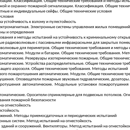
изации. Классификация. Общие технические требования и методы исп
ой и охранно-пожарной сигнализации. Классификация. Общие технич
итные и индивидуальные сейфы. Общие технические условия
условия
а устойчивость к взлому и
пулестойкость
лектромагнитная. Электронные системы управления жилых помещений 
ины и определения
бования и методы испытаний на устойчивость к криминальному откры
е радиоволновые с пассивными инфракрасными для закрытых помещ
волновые для периметров. Общие технические требования и методы
томатические. Модули и батареи. Общие технические требования. Ме
томатические. Резервуары изотермические пожарные. Общие техниче
томатические. Устройства распределительные. Общие технические тр
шащего аэрозоля. Общие технические требования. Методы испытаний
вого пожаротушения автоматические. Модули. Общие технические т
тушения.
Оповещатели
пожарные звуковые гидравлические, дозаторы
аротушения автоматические. Модульные установки пожаротушения 
томатические. Оросители
спринклерные
для подвесных потолков. Ог
ования пожарной безопасности
на огнестойкость
естойкость
ужений. Методы приемосдаточных и периодических испытаний
ных систем. Метод испытаний на огнестойкость
зданий и сооружений. Вентиляторы. Метод испытаний на огнестойко