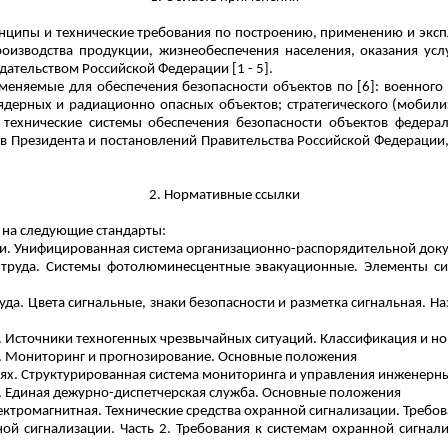
инципы и технические требования по построению, применению и эксп
роизводства продукции, жизнеобеспечения населения, оказания ус
ательством Российской Федерации [1 - 5].
меняемые для обеспечения безопасности объектов по [6]: военного
ядерных и радиационно опасных объектов; стратегического (мобили
 технические системы обеспечения безопасности объектов федерал
ов Президента и постановлений Правительства Российской Федерации
2. Нормативные ссылки
 на следующие стандарты:
и. Унифицированная система организационно-распорядительной док
и труда. Системы фотолюминесцентные эвакуационные. Элементы си
уда. Цвета сигнальные, знаки безопасности и разметка сигнальная. 
х. Источники техногенных чрезвычайных ситуаций. Классификация и 
х. Мониторинг и прогнозирование. Основные положения
иях. Структурированная система мониторинга и управления инженер
х. Единая дежурно-диспетчерская служба. Основные положения
ектромагнитная. Технические средства охранной сигнализации. Требо
й сигнализации. Часть 2. Требования к системам охранной сигнали