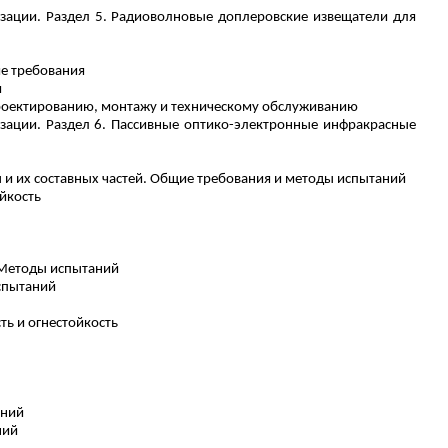
зации. Раздел 5.
Радиоволновые
доплеровские
извещатели
для
ие требования
я
 проектированию, монтажу и техническому обслуживанию
зации. Раздел 6.
Пассивные
оптико-электронные инфракрасные
и их составных частей. Общие требования и методы испытаний
йкость
 Методы испытаний
спытаний
ть
и огнестойкость
аний
ний