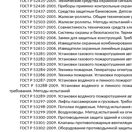
ГОСТ
Р
52435-2005. Технические средства охранной сигнал
ГОСТ
Р
52436-2005. Приборы приемно-контрольные охранн
ГОСТ
Р
52437-2005. Средства защитные банковские. Депоз
ГОСТ
Р
52502-2005. Жалюзи-
роллеты
. Общие технические 
ГОСТ
Р
52503-2005. Жалюзи-
роллеты
. Методы испытаний н
ГОСТ
Р
52507-2005. Совместимость технических средств э
ГОСТ
Р
52551-2006. Системы охраны и безопасности. Терм
ГОСТ
Р
52582-2006. Замки для защитных конструкций. Тре
ГОСТ
Р
52650-2006.
Извещатели
охранные
комбинированны
ГОСТ
Р
52651-2006.
Извещатели
охранные
линейные радио
ГОСТ
Р
53281-2009. Установки газового пожаротушения ав
ГОСТ
Р
53282-2009. Установки газового пожаротушения ав
ГОСТ
Р
53283-2009. Установки газового пожаротушения ав
ГОСТ
Р
53284-2009. Техника пожарная. Генераторы огнету
ГОСТ
Р
53286-2009. Техника пожарная. Установки порошко
ГОСТ
Р
53287-2009. Установки водяного и пенного пожаро
ГОСТ
Р
53288-2009. Установки водяного и пенного пож
требования. Методы испытаний
ГОСТ
Р
53289-2009. Установки водяного пожаротушения ав
ГОСТ
Р
53297-2009. Лифты пассажирские и грузовые. Треб
ГОСТ
Р
53298-2009. Потолки подвесные. Метод испытания 
ГОСТ
Р
53299-2009. Воздуховоды. Метод испытаний на огн
ГОСТ
Р
53300-2009.
Противодымная
защита зданий и соор
ГОСТ
Р
53301-2009. Клапаны противопожарные вентиляцион
ГОСТ
Р
53302-2009. Оборудование
противодымной
защиты 