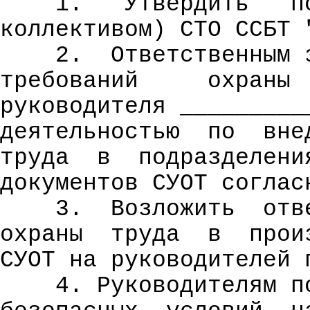
1.
Утвердить
п
коллективом) СТО ССБТ 
2.
Ответственным 
требований
охраны
руководителя _________
деятельностью
по
вне
труда
в
подразделени
документов СУОТ соглас
3.
Возложить
отв
охраны
труда
в
прои
СУОТ на руководителей 
4. Руководителям п