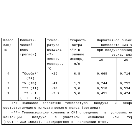
Класс
Климат
и
-
Темп
е-
Скорость
Нормативное значе
защ
и
-
ческий
ратура
ветра
комплекта СИЗ 
ты
пояс
воздуха
<*> в
при воздухопрониц
(регион)
<*>
зимние
верха, дм3
зимних
месяцы,
10
20
месяцев,
м/
с
°C
4
"Особый"
-25
6,8
0,669
0,714
(
I
А)
3
IV (
I
Б)
-41
1,3
0,744
0,752
2
III (II)
-18
3,6
0,518
0,534
1
II - I
-9,7
5,6
0,451
0,474
(III - IV)
<*>
Наиболее
вероятные
температура
воздуха
и
скор
соответствующего климатического пояса (региона).
<**> Теплоизоляцию комплекта СИЗ определяют
в
условиях е
конвекции
воздуха
с
участием
человека
или
те
(ГОСТ
Р
ИСО 15831), находящегося в
положении стоя.