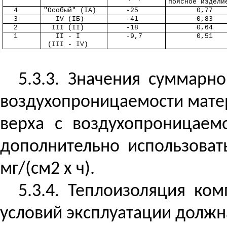
поясное издели
4
"Особый" (
I
А)
-25
0,77
3
IV (
I
Б)
-41
0,83
2
III (II)
-18
0,64
1
II - I
-9,7
0,51
(III - IV)
5.3.3. Значения суммарн
воздухопроницаемости матер
верха с воздухопроницаем
дополнительно использова
мг/(см2 x ч).
5.3.4. Теплоизоляция ко
условий эксплуатации должна