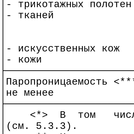
│- трикотажных полотен
│- тканей
│
│
│- искусственных кож
│- кожи
├─────────────────────
│
Паропроницаемость
<***
│не менее
├─────────────────────
│
<*>
В
том
чис
│(см. 5.3.3).