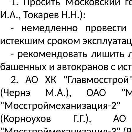
1. Просить Московский г
И.А., Токарев Н.Н.):
- немедленно провести
истекшим сроком эксплуатац
- рекомендовать лишить 
башенных и автокранов с ис
2. АО ХК "Главмосстрой"
(
Чернэ
М.А.), ОАО "Мосс
"Мосстроймеханизация-2
(Корноухов Г.Г.), А