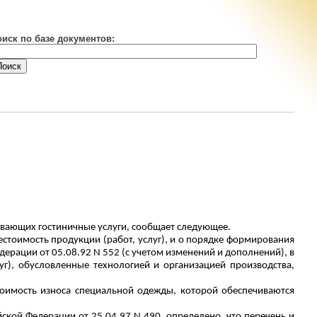
оиск по базе документов:
ывающих гостиничные услуги, сообщает следующее.
бестоимость продукции (работ, услуг), и о порядке формирования
рации от 05.08.92 N 552 (с учетом изменений и дополнений), в
луг), обусловленные технологией и организацией производства,
стоимость износа специальной одежды, которой обеспечиваются
кой Федерации от 25.04.97 N 490, определено, что перечень и