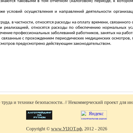
наются таковыми в том отчетном (налоговом) периоде, к котором
кже условий осуществления и направлений деятельности организа
у труда, в частности, относятся расходы на оплату времени, связанног
и реализацией, относятся расходы по обеспечению нормальных ус
лечение профессиональных заболеваний работников, занятых на рабо
связанные с прохождением периодических медицинских осмотров, м
 осмотров предусмотрено действующим законодательством.
труда и технике безопасности. // Некоммерческий проект для инж
Copyright ©
www.УЦОТ.рф
, 2012 - 2026