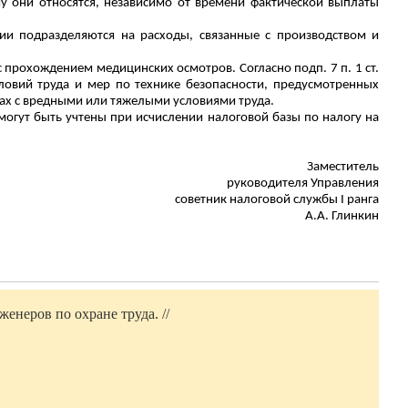
у они относятся, независимо от времени фактической выплаты
ции подразделяются на расходы, связанные с производством и
о с прохождением медицинских осмотров. Согласно подп. 7 п. 1 ст.
ловий труда и мер по технике безопасности, предусмотренных
тах с вредными или тяжелыми условиями труда.
огут быть учтены при исчислении налоговой базы по налогу на
Заместитель
руководителя Управления
советник налоговой службы I ранга
А.А.
Глинкин
енеров по охране труда. //