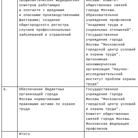
профилактических медицинских
Москвы. Комитет
осмотров работающих
общественных связей
в контакте с вредными
города Москвы.
и опасными производственными
Образовательное
факторами; создание
учреждение профсоюзов
общегородского регистра
"Академия труда и
случаев профессиональных
социальных отношений".
заболеваний и отравлений
Государственное
учреждение города
Москвы "Московский
городской центр условий
и охраны труда".
Автономная
некоммерческая
организация "Научно-
исследовательский
институт проблем охраны
труда"
6.
Обеспечение бюджетных
Государственное
организаций города
учреждение города
Москвы нормативными
Москвы "Московский
правовыми актами по охране
городской центр условий
труда
и охраны труда".
Комитет общественных
связей города Москвы.
Московская федерация
профсоюзов
Итого