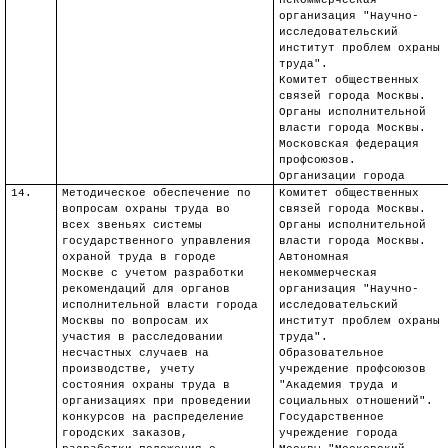
некоммерческая
организация "Научно-
исследовательский
институт проблем охраны
труда".
Комитет общественных
связей города Москвы.
Органы исполнительной
власти города Москвы.
Московская федерация
профсоюзов.
Организации города
14.
Методическое обеспечение по
Комитет общественных
вопросам охраны труда во
связей города Москвы.
всех звеньях системы
Органы исполнительной
государственного управления
власти города Москвы.
охраной труда в городе
Автономная
Москве с учетом разработки
некоммерческая
рекомендаций для органов
организация "Научно-
исполнительной власти города
исследовательский
Москвы по вопросам их
институт проблем охраны
участия в расследовании
труда".
несчастных случаев на
Образовательное
производстве, учету
учреждение профсоюзов
состояния охраны труда в
"Академия труда и
организациях при проведении
социальных отношений".
конкурсов на распределение
Государственное
городских заказов,
учреждение города