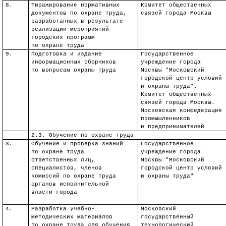
8.
Тиражирование нормативных
Комитет общественных
документов по охране труда,
связей города Москвы
разработанных в результате
реализации мероприятий
городских программ
по охране труда
9.
Подготовка и издание
Государственное
информационных сборников
учреждение города
по вопросам охраны труда
Москвы "Московский
городской центр условий
и охраны труда".
Комитет общественных
связей города Москвы.
Московская конфедерация
промышленников
и предпринимателей
2.3.
Обучение по охране
труда
3.
Обучение и проверка знаний
Государственное
по охране труда
учреждение города
ответственных лиц,
Москвы "Московский
специалистов, членов
городской центр условий
комиссий по охране труда
и охраны труда"
органов исполнительной
власти города
4.
Разработка учебн
о-
Московский
методических материалов
государственный
по охране труда для обучения
технологический