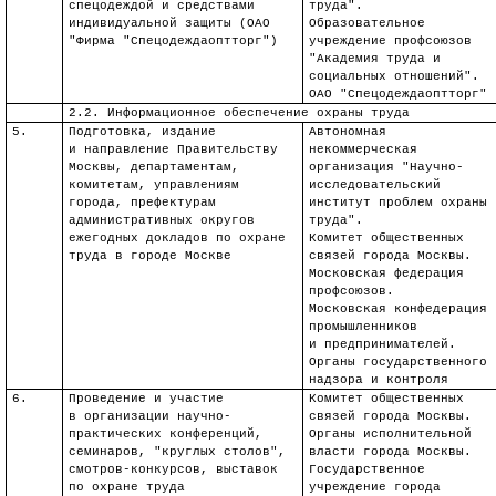
спецодеждой и средствами
труда".
индивидуальной защиты (ОАО
Образовательное
"Фирма "
Спецодеждаоптторг
")
учреждение профсоюзов
"Академия труда и
социальных отношений".
ОАО "
Спецодеждаоптторг
"
2.2. Информационное обеспечение охраны труда
5.
Подготовка, издание
Автономная
и направление Правительству
некоммерческая
Москвы, департаментам,
организация "Научно-
комитетам, управлениям
исследовательский
города, префектурам
институт проблем охраны
административных округов
труда".
ежегодных докладов по охране
Комитет общественных
труда в городе Москве
связей города Москвы.
Московская федерация
профсоюзов.
Московская конфедерация
промышленников
и предпринимателей.
Органы государственного
надзора и контроля
6.
Проведение и участие
Комитет общественных
в организации научн
о-
связей города Москвы.
практических конференций,
Органы исполнительной
семинаров, "круглых столов",
власти города Москвы.
смотров-конкурсов, выставок
Государственное
по охране труда
учреждение города