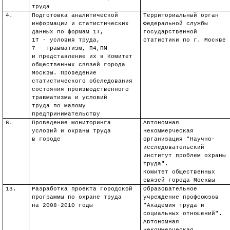
труда
4.
Подготовка аналитической
Территориальный орган
информации и статистических
Федеральной службы
данных по формам 1Т,
государственной
1Т - условия труда,
статистики по г. Москве
7 - травматизм, П
4
,ПМ
и представление их в Комитет
общественных связей города
Москвы. Проведение
статистического обследования
состояния производственного
травматизма и условий
труда по малому
предпринимательству
6.
Проведение мониторинга
Автономная
условий и охраны труда
некоммерческая
в городе
организация "Научно-
исследовательский
институт проблем охраны
труда".
Комитет общественных
связей города Москвы
13.
Разработка проекта Городской
Образовательное
программы по охране труда
учреждение профсоюзов
на 2008-2010 годы
"Академия труда и
социальных отношений".
Автономная