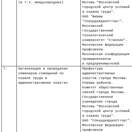
(в
т.ч
. международных)
Москвы "Московский
городской центр условий
и охраны труда".
ОАО "Фирма
"
Спецодеждаоптторг
".
Московский
государственный
технологический
университет "
Станкин
".
Московская федерация
профсоюзов.
Московская конфедерация
промышленников
и предпринимателей
7.
Организация и проведение
Префектуры
семинаров-совещаний по
административных
охране труда в
округов города Москвы.
административных округах
Управы районов.
Комитет общественных
связей города Москвы.
Государственное
учреждение города
Москвы "Московский
городской центр условий
и охраны труда".
ОАО "
Спецодеждаоптторг
".
Московская федерация
профсоюзов