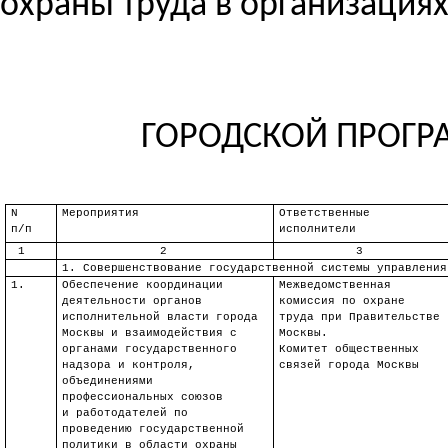
охраны труда в организация
ГОРОДСКОЙ ПРОГРА
N
Мероприятия
Ответственные
п
/п
исполнители
1
2
3
1. Совершенствование государственной системы управления
1.
Обеспечение
координации
Межведомственная
деятельности органов
комиссия по охране
исполнительной власти города
труда при Правительстве
Москвы
и взаимодействия с
Москвы.
органами государственного
Комитет общественных
надзора и контроля,
связей города Москвы
объединениями
профессиональных союзов
и работодателей по
проведению государственной
политики в области охраны