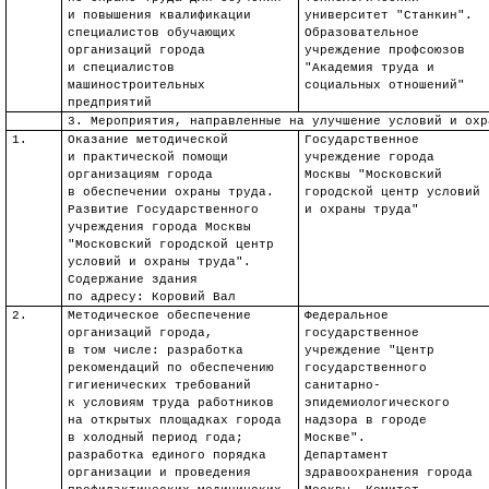
и повышения квалификации
университет "
Станкин
".
специалистов обучающих
Образовательное
организаций города
учреждение профсоюзов
и специалистов
"Академия труда и
машиностроительных
социальных отношений"
предприятий
3. Мероприятия, направленные на улучшение условий и охр
1.
Оказание методической
Государственное
и практической помощи
учреждение города
организациям города
Москвы "Московский
в обеспечении охраны труда.
городской центр условий
Развитие Государственного
и охраны труда"
учреждения города Москвы
"Московский городской центр
условий и охраны труда".
Содержание здания
по адресу: Коровий Вал
2.
Методическое обеспечение
Федеральное
организаций города,
государственное
в том числе: разработка
учреждение "Центр
рекомендаций по обеспечению
государственного
гигиенических требований
санитарн
о-
к условиям труда работников
эпидемиологического
на открытых площадках города
надзора в городе
в холодный период года;
Москве".
разработка единого порядка
Департамент
организации и проведения
здравоохранения города