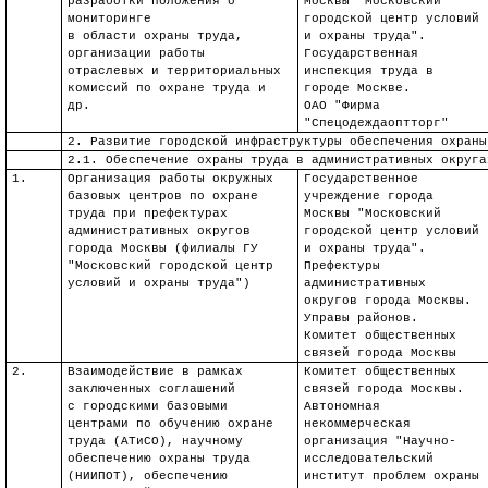
разработки положения о
Москвы "Московский
мониторинге
городской центр условий
в области охраны труда,
и охраны труда".
организации работы
Государственная
отраслевых и территориальных
инспекция труда в
комиссий по охране труда и
городе Москве.
др.
ОАО "Фирма
"
Спецодеждаоптторг
"
2. Развитие городской инфраструктуры обеспечения охраны
2.1. Обеспечение охраны труда в административных округа
1.
Организация работы окружных
Государственное
базовых центров по охране
учреждение города
труда при префектурах
Москвы "Московский
административных округов
городской центр условий
города Москвы (филиалы ГУ
и охраны труда".
"Московский городской центр
Префектуры
условий и охраны труда")
административных
округов города Москвы.
Управы районов.
Комитет общественных
связей города Москвы
2.
Взаимодействие в рамках
Комитет общественных
заключенных соглашений
связей города Москвы.
с городскими базовыми
Автономная
центрами по обучению охране
некоммерческая
труда (
АТиСО
), научному
организация "Научно-
обеспечению охраны труда
исследовательский
(НИИПОТ), обеспечению
институт проблем охраны