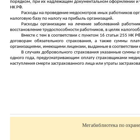
порядком, при их надлежащем документальном оформлении и уд
НК РФ.
Расходы на проведение медосмотров иных работников орга
налоговую базу по налогу на прибыль организаций.
Расходы организации на лечение заболеваний работни
восстановление трудоспособности работников, в целях налогооб
Вместе с тем в соответствии с пунктом 16 статьи 255 НК 
договорам обязательного страхования, а также суммы пла
организациями, имеющими лицензии, выданные в соответствии с
В случаях добровольного страхования указанные суммы о
одного года, предусматривающим оплату страховщиками медиц
наступления смерти застрахованного лица или утраты застрахов
Мегабиблиотека по охране 