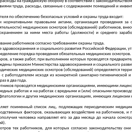
расходы на гражданскую оборону в соответствии с законодательство
виями труда, расходы
, связанные с содержанием помещений и инвен
ателя по обеспечению безопасных условий и охраны труда входит:
и нормативными правовыми актами, организация проведения за с
деятельности) медицинских осмотров (обследований) работников, вн
охранением за ними места работы (должности) и среднего зараб
вание работников согласно требованиям охраны труда.
ве здравоохранения и социального развития Российской Федерации, у
ределение порядка проведения обязательных медицинских осмотров.
ров, а также работ, при выполнении которых проводятся предварит
ждены приказом Министерства здравоохранения и социального развит
иодических медицинских осмотров (обследований) определяется тер
 с работодателем исходя из конкретной санитарно-гигиенической 
аз в два года.
тников проводятся медицинскими организациями, имеющими лицензию
вредных работах и на работах с вредными и (или) опасными производ
фпатологии
и других медицинских организациях, имеющих лицензии на
вляет поименный список лиц, подлежащих периодическим медицинс
водственных факторов, оказывающих воздействие на работников, и
получия человека направляет его за два месяца до начала осмотр
й).
отров тех работников, для которых согласно законодательству они