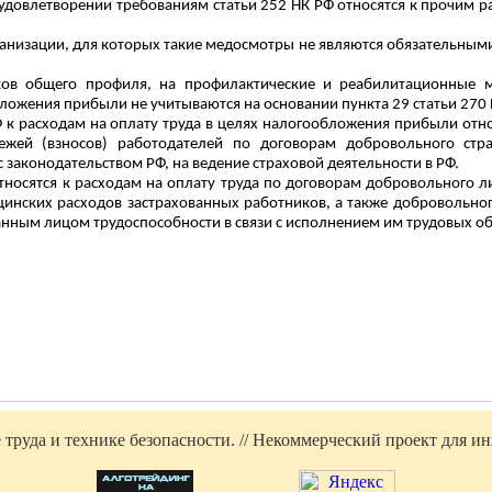
овлетворении требованиям статьи 252 НК РФ относятся к прочим рас
низации, для которых такие медосмотры не являются обязательными
ков общего профиля, на профилактические и реабилитационные м
ложения прибыли не учитываются на основании пункта 29 статьи 270 
РФ к расходам на оплату труда в целях налогообложения прибыли отно
тежей (взносов) работодателей по договорам добровольного стр
 законодательством РФ, на ведение страховой
деятельности в РФ.
тносятся к расходам на оплату труда по договорам добровольного л
инских расходов застрахованных работников, а также добровольног
анным лицом трудоспособности в связи с исполнением им трудовых об
труда и технике безопасности. // Некоммерческий проект для инж