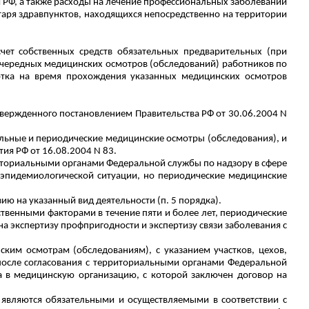
м РФ, а также расходы на лечение профессиональных заболеваний
таря здравпунктов, находящихся непосредственно на территории
чет собственных средств обязательных предварительных (при
еочередных медицинских осмотров (обследований) работников по
отка на время прохождения указанных
медицинских осмотров
твержденного постановлением Правительства РФ от 30.06.2004 N
ельные и периодические медицинские осмотры (обследования), и
ия РФ от 16.08.2004 N 83.
риториальными органами Федеральной службы по надзору в сфере
и эпидемиологической ситуации, но периодические медицинские
 на указанный вид деятельности (п. 5 порядка).
ственными факторами в течение пяти и более лет, периодические
 экспертизу профпригодности и экспертизу связи заболевания с
ким осмотрам (обследованиям), с указанием участков, цехов,
 после согласования с территориальными органами Федеральной
а в
медицинскую организацию, с которой заключен договор на
 являются обязательными и осуществляемыми в соответствии с