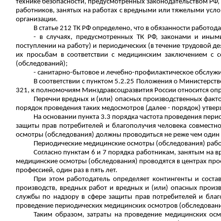
технике безопасности, предусмотренных законодательством РФ, 
работников, занятых на работах с вредными или тяжелыми усло
организации.
В статье 212 ТК РФ определено, что в обязанности работод
- в случаях, предусмотренных ТК РФ, законами и иным
поступлении на работу) и периодических (в течение трудовой 
их просьбам в соответствии с медицинским заключением с с
(обследований);
- санитарно-бытовое и лечебно-профилактическое обслужи
В соответствии с пунктом 5.2.25 Положения о Министерст
321, к полномочиям
Минздравсоцразвития
России относится оп
Перечни вредных и (или) опасных производственных факто
порядок проведения таких медосмотров (далее - порядок) утвер
На основании пункта 3.3 порядка частота проведения пер
защиты прав потребителей и благополучия человека совместно
осмотры (обследования) должны проводиться не реже чем один р
Периодические медицинские осмотры (обследования) рабо
Согласно пунктам 6 и 7 порядка работникам, занятым на 
медицинские осмотры (обследования) проводятся в центрах
про
профессией, один раз в пять лет.
При этом работодатель определяет контингенты и соста
производств, вредных работ и вредных и (или) опасных произ
службы по надзору в сфере защиты прав потребителей и благо
проведение периодических медицинских осмотров (обследовани
Таким образом, затраты на проведение медицинских осм