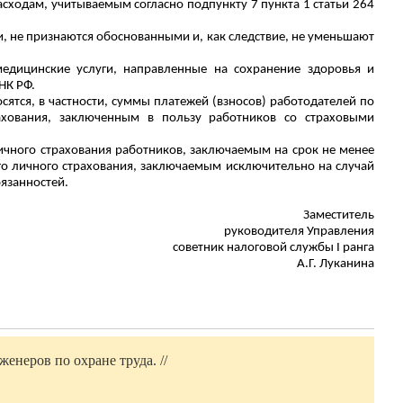
ходам, учитываемым согласно подпункту 7 пункта 1 статьи 264
, не признаются обоснованными и, как следствие, не уменьшают
едицинские услуги, направленные на сохранение здоровья и
НК РФ.
сятся, в частности, суммы платежей (взносов) работодателей по
ахования, заключенным в пользу работников со страховыми
ичного страхования работников, заключаемым на срок не менее
о личного страхования, заключаемым исключительно на случай
язанностей.
Заместитель
руководителя Управления
советник налоговой службы I ранга
А.Г.
Луканина
енеров по охране труда. //