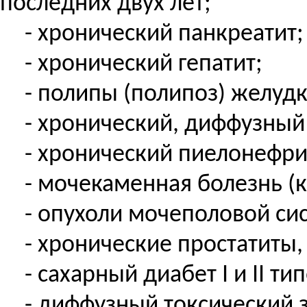
последних двух лет;
- хронический панкреатит;
- хронический гепатит;
- полипы (полипоз) желудк
- хронический, диффузный
- хронический пиелонефри
- мочекаменная болезнь (
- опухоли мочеполовой си
- хронические простатиты
- сахарный диабет I и II тип
- диффузный токсический 