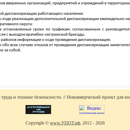
ников вверенных организаций, предприятий и учреждений в территори
ной диспансеризации работающего населения.
о ходе реализации дополнительной диспансеризации еженедельно начи
ративного округа:
в установленные сроки по графикам, согласованным с руководите
сле с выездом врачебно-сестринской бригады.
в районов информации о ходе проведения диспансеризации.
 обо всех случаях отказов от проведения диспансеризации заместите
ю за собой.
труда и технике безопасности. // Некоммерческий проект для инж
Copyright ©
www.УЦОТ.рф
, 2012 - 2026