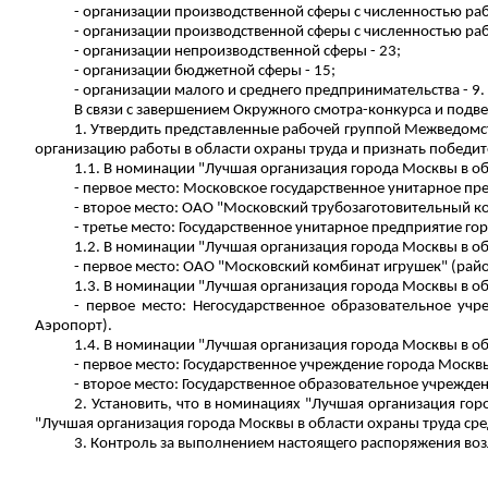
- организации производственной сферы с численностью раб
- организации производственной сферы с численностью раб
- организации непроизводственной сферы - 23;
- организации бюджетной сферы - 15;
- организации малого и среднего предпринимательства - 9.
В связи с завершением Окружного смотра-конкурса и подве
1. Утвердить представленные рабочей группой Межведомст
организацию работы в области охраны труда и признать победит
1.1. В номинации "Лучшая организация города Москвы в об
- первое место: Московское государственное унитарное п
- второе место: ОАО "Московский трубозаготовительный к
- третье место: Государственное унитарное предприятие 
1.2. В номинации "Лучшая организация города Москвы в об
- первое место: ОАО "Московский комбинат игрушек" (райо
1.3. В номинации "Лучшая организация города Москвы в о
- первое место: Негосударственное образовательное у
Аэропорт).
1.4. В номинации "Лучшая организация города Москвы в о
- первое место: Государственное учреждение города Моск
- второе место: Государственное образовательное учрежде
2. Установить, что в номинациях "Лучшая организация го
"Лучшая организация города Москвы в области охраны труда ср
3.
Контроль за
выполнением настоящего распоряжения возло