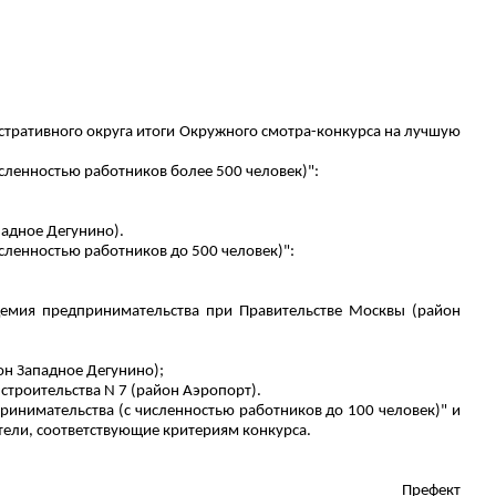
стративного округа итоги Окружного смотра-конкурса на лучшую
сленностью работников более 500 человек)":
ападное
Дегунино
).
сленностью работников до 500 человек)":
демия предпринимательства при Правительстве Москвы (район
йон Западное
Дегунино
);
строительства N 7 (район Аэропорт).
ринимательства (с численностью работников до 100 человек)" и
тели, соответствующие критериям конкурса.
Префект