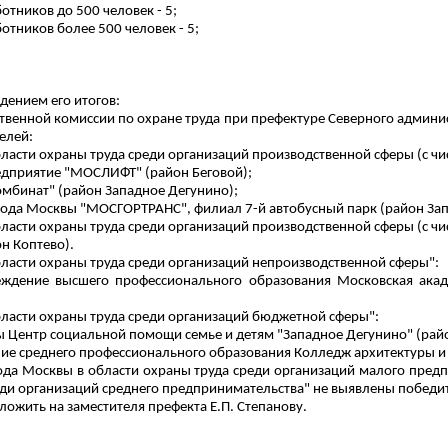
отников до 500 человек - 5;
отников более 500 человек - 5;
дением его итогов:
венной комиссии по охране труда при префектуре Северного админи
елей:
ласти охраны труда среди организаций производственной сферы (с чи
редприятие "МОСЛИФТ" (район Беговой);
омбинат" (район Западное
Дегунино
);
города Москвы "МОСГОРТРАНС", филиал 7-й автобусный парк (район З
ласти охраны труда среди организаций производственной сферы (с чи
н Коптево).
бласти охраны труда среди организаций непроизводственной сферы":
чреждение высшего профессионального образования Московская ака
бласти охраны труда среди организаций бюджетной сферы":
вы Центр социальной помощи семье и детям "Западное
Дегунино
" (ра
ние среднего профессионального образования Колледж архитектуры и 
рода Москвы в области охраны труда среди организаций малого предп
еди организаций среднего предпринимательства" не выявлены победи
жить на заместителя префекта Е.П. Степанову.