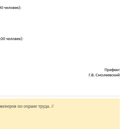
0 человек):
00 человек):
Префект
Г.В.
Смолеевский
енеров по охране труда. //