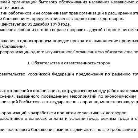
телей организаций бытового обслуживания населения независимо 
от их имени.
и работников и не ограничивает прав организаций в расширении этих
м Соглашением, предусматривается в коллективных договорах.
 действует до 31 декабря 1998 года.
глашения любая из сторон вправе направить другой стороне письм
глашения в одностороннем порядке прекратить выполнение принятых 
и Соглашения.
 реорганизации одного из участников Соглашения его обязательства п
I. Обязательства и ответственность сторон
равительство Российской Федерации предложения по решению тр
овых отношений в организациях, сотрудничеству между работодателя
оложения, вызванного проведением мероприятий по экономически
низаций Росбытсоюза в государственных органах, министерствах, учр
организаций в разработке и принятии коллективных договоров;
работников в вопросах оплаты и условий труда, режима труда и о
ствия настоящего Соглашения ими не выдвигаются новые требования 