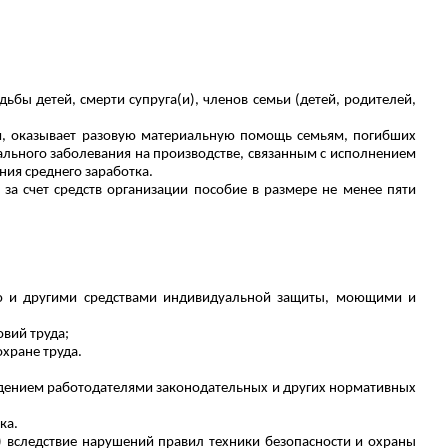
адьбы детей, смерти супруг
а(
и), членов семьи (детей, родителей,
м, оказывает разовую материальную помощь семьям, погибших
нального заболевания на производстве, связанным с исполнением
ния среднего заработка.
за счет средств организации пособие в размере не менее пяти
ью и другими средствами индивидуальной защиты, моющими и
вий труда;
хране труда.
юдением работодателями законодательных и других нормативных
ка.
х) вследствие нарушений правил техники безопасности и охраны