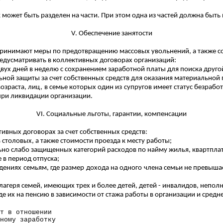
ожет быть разделен на части. При этом одна из частей должна быть 
V. Обеспечение занятости
принимают меры по предотвращению массовых увольнений, а также с
едусматривать в коллективных договорах организаций:
двух дней
в неделю с сохранением заработной платы для поиска другой
ной защиты за счет собственных сре
дств дл
я оказания материальной
озраста, лиц, в семье которых один из супругов имеет статус безраб
при ликвидации организации.
VI. Социальные льготы, гарантии, компенсации
ивных договорах за счет собственных средств:
столовых, а также стоимости проезда к месту работы;
но слабо защищенных категорий расходов по найму жилья, квартплат
 в период отпуска;
ждениях семьям, где размер дохода на одного члена семьи не превы
агеря семей, имеющих трех и более детей, детей - инвалидов, непол
е их на пенсию в зависимости от стажа работы в организации
и средне
т в отношении
ному заработку