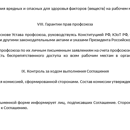
я вредных и опасных для здоровья факторов (веществ) на рабочем м
VIII. Гарантии прав профсоюза
основе Устава профсоюза, руководствуясь Конституцией РФ, КЗоТ Р
" и другими законодательными актами и указами Президента Российск
 профсоюза по их личным письменным заявлениям на счета профсоюз
ть беспрепятственного доступа ко всем рабочим местам в орга
IX.
Контроль за
ходом выполнения Соглашения
 комиссией, сформированной сторонами. Состав комиссии утвержден 
сьменной форме информирует лиц, подписавших Соглашение. Сторон
 к Соглашению.