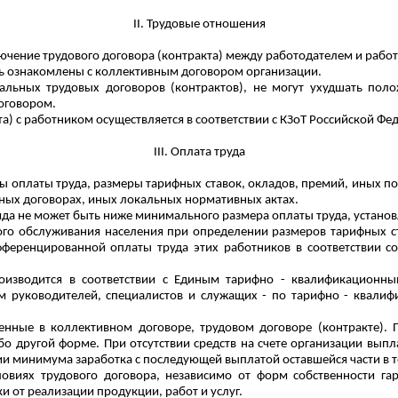
II. Трудовые отношения
лючение трудового договора (контракта) между работодателем и раб
ыть ознакомлены с коллективным договором организации.
альных трудовых договоров (контрактов), не могут ухудшать пол
оговором.
а) с работником осуществляется в соответствии с КЗоТ Российской Фе
III. Оплата труда
мы оплаты труда, размеры тарифных ставок, окладов, премий, иных п
ных договорах, иных локальных нормативных актах.
ряда не может быть ниже минимального
размера оплаты труда
, устано
го обслуживания населения при определении размеров тарифных с
ференцированной оплаты труда этих работников в соответствии 
оизводится в соответствии с Единым тарифно - квалификационны
м руководителей, специалистов и служащих - по тарифно - квали
ренные в коллективном договоре, трудовом договоре (контракте).
о другой форме. При отсутствии средств на счете организации выпл
ции минимума заработка с последующей выплатой оставшейся части в 
словиях трудового договора, независимо от форм собственности 
 от реализации продукции, работ и услуг.