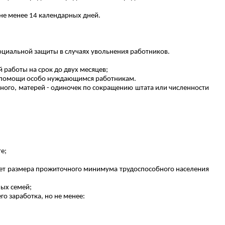
не менее 14 календарных дней.
оциальной защиты в случаях увольнения работников.
 работы на срок до двух месяцев
;
 помощи особо нуждающимся работникам.
отного, матерей - одиночек по сокращению штата или численности
е;
шает размера прожиточного минимума трудоспособного населения
ных семей;
го заработка, но не менее: