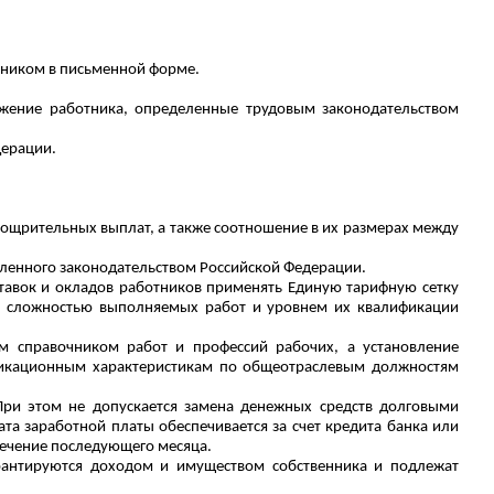
отником в письменной форме.
ожение работника, определенные трудовым законодательством
дерации.
оощрительных выплат, а также соотношение в их размерах между
вленного законодательством Российской Федерации.
тавок и окладов работников применять Единую тарифную сетку
со сложностью выполняемых работ и уровнем их квалификации
м справочником работ и профессий рабочих, а установление
фикационным характеристикам по общеотраслевым должностям
 При этом не допускается замена денежных средств долговыми
ата заработной платы обеспечивается за счет кредита банка или
течение последующего месяца.
гарантируются доходом и имуществом собственника и подлежат