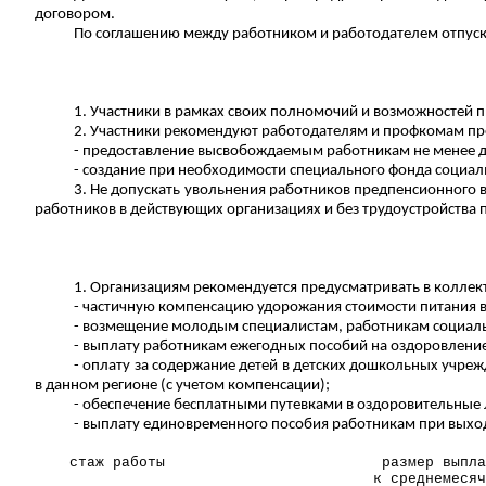
договором.
По соглашению между работником и работодателем отпуск м
1. Участники в рамках своих полномочий и возможностей 
2. Участники рекомендуют работодателям и профкомам пр
- предоставление высвобождаемым работникам не менее 
- создание при необходимости специального фонда социаль
3. Не допускать увольнения работников предпенсионного в
работников в действующих организациях и без трудоустройства 
1. Организациям рекомендуется предусматривать в коллект
- частичную компенсацию удорожания стоимости питания в 
- возмещение молодым специалистам, работникам социаль
- выплату работникам ежегодных пособий на оздоровление
- оплату за содержание детей в детских дошкольных учре
в данном регионе (с учетом компенсации);
- обеспечение бесплатными путевками в оздоровительные л
- выплату единовременного пособия работникам
при выход
стаж работы
размер выпла
к среднемесяч