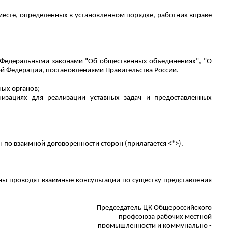
есте, определенных в установленном порядке, работник вправе
Ф, Федеральными законами "Об общественных объединениях", "О
ой Федерации, постановлениями Правительства России.
ных органов;
низациях для реализации уставных задач и предоставленных
по взаимной договоренности сторон (прилагается <*>).
ы проводят взаимные консультации по существу представления
Председатель ЦК Общероссийского
профсоюза рабочих
местной
промышленности и коммунально -