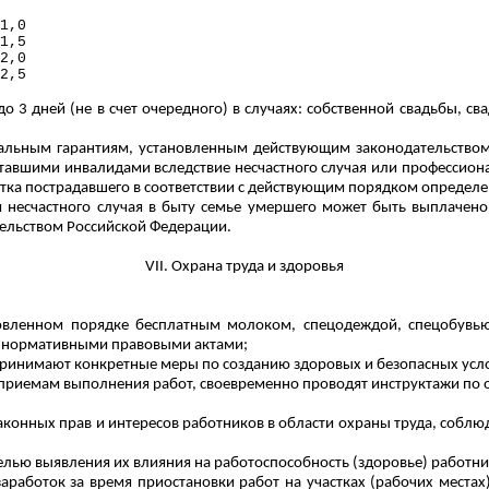
1,0
1,5
2,0
2,5
о 3 дней (не в счет очередного) в случаях: собственной свадьбы, св
альным гарантиям, установленным действующим законодательство
 ставшими инвалидами вследствие несчастного случая или профессио
отка пострадавшего в соответствии с действующим порядком определе
и несчастного случая в быту семье умершего может быть выплачено 
тельством Российской Федерации.
VII. Охрана труда и здоровья
новленном порядке бесплатным молоком, спецодеждой, спецобув
и нормативными правовыми актами;
 принимают конкретные меры по созданию здоровых и безопасных усло
приемам выполнения работ, своевременно проводят инструктажи по о
конных прав и интересов работников в области охраны труда, собл
целью выявления их влияния на работоспособность (здоровье) работни
аработок за время приостановки работ на участках (рабочих места