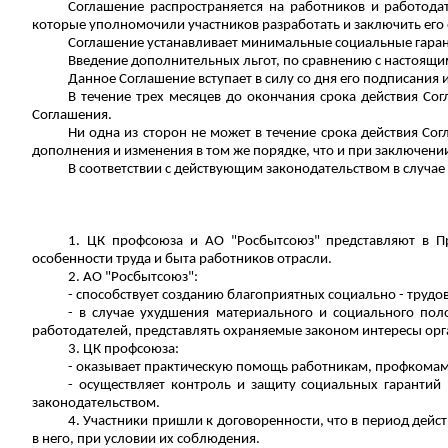
Соглашение распространяется на работников и работода
которые уполномочили участников разработать и заключить его 
Соглашение устанавливает минимальные социальные гаранти
Введение дополнительных льгот, по сравнению с настоящи
Данное Соглашение вступает в силу со дня его подписания и
В течение трех месяцев до окончания срока действия Со
Соглашения.
Ни одна из сторон не может в течение срока действия Со
дополнения и изменения в том же порядке, что и при заключени
В соответствии с действующим законодательством в случае
1. ЦК профсоюза и АО "Росбытсоюз" представляют в П
особенности труда и быта работников отрасли.
2. АО "Росбытсоюз":
- способствует созданию благоприятных социально - труд
- в случае ухудшения материального и социального п
работодателей, представлять охраняемые законом интересы орга
3. ЦК профсоюза:
- оказывает практическую помощь работникам, профкомам 
- осуществляет контроль и защиту социальных гарантий 
законодательством.
4. Участники пришли к договоренности, что в период дей
в него, при условии их соблюдения.