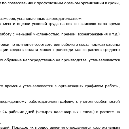
м по согласованию с профсоюзным органом организации в сроки,
азмеров, установленных законодательством.
х мест и оценки условий труда на них и начисляются за время
аботу с меньшей численностью, премии, вознаграждения и т.д.)
ановки по причине несоответствия рабочего места нормам охраны
ации средств оплата может производиться из расчета среднего
х обучение непосредственно на производстве, устанавливаются
о времени устанавливается в организациях графиком работы,
твержденному работодателем графику, с учетом особенностей
 24 рабочих дней (четырех календарных недель) в расчете на
.
заций. Порядок их предоставления определяется коллективным