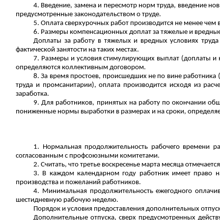
4. Введение, замена и пересмотр норм труда, введение н
предусмотренные законодательством о труде.
5. Оплата сверхурочных работ производится не менее чем 
6. Размеры компенсационных доплат за тяжелые и вредные
Доплаты за работу в тяжелых и вредных условиях труда 
фактической занятости на таких местах.
7. Размеры и условия стимулирующих выплат (доплаты и н
определяются коллективным договором.
8. За время простоев, происшедших не по вине работника
труда и промсанитарии), оплата производится исходя из расч
заработка.
9. Для работников, принятых на работу по окончании об
пониженные нормы выработки в размерах и на сроки, определя
1. Нормальная продолжительность рабочего времени ра
согласованным с профсоюзными комитетами.
2. Считать, что третье воскресенье марта месяца отмечает
3. В каждом календарном году работник имеет право н
производства и пожеланий работников.
4. Минимальная продолжительность ежегодного оплачива
шестидневную рабочую неделю.
Порядок и условия предоставления дополнительных отпус
Дополнительные отпуска, сверх предусмотренных действ