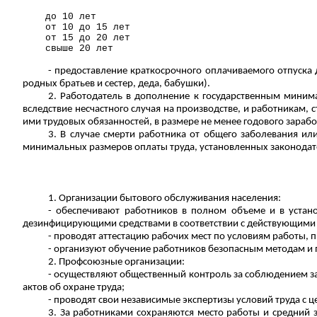
до 10 лет
от 10 до 15 лет
от 15 до 20 лет
свыше 20 лет
- предоставление краткосрочного оплачиваемого отпуска д
родных братьев и сестер, деда, бабушки).
2.
Работодатель в дополнение к государственным миним
вследствие несчастного случая на производстве, и работникам,
ими трудовых обязанностей, в размере не менее годового зараб
3. В случае смерти работника от общего заболевания ил
минимальных
размеров оплаты труда
, установленных законода
1. Организации бытового обслуживания населения:
- обеспечивают работников в полном объеме и в уста
дезинфицирующими средствами в соответствии с действующим
- проводят аттестацию рабочих мест по условиям работы,
- организуют обучение работников безопасным методам и 
2. Профсоюзные организации:
- осуществляют общественный
контроль за
соблюдением за
актов об охране труда;
- проводят свои независимые экспертизы условий труда с 
3. За работниками сохраняются место работы и средний з