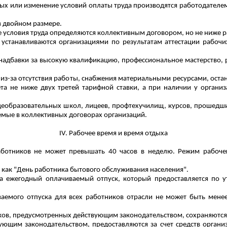
овых или изменение условий оплаты труда производятся работодателе
в двойном размере.
 условия труда определяются коллективным договором, но не ниже р
устанавливаются организациями по результатам аттестации рабочи
адбавки за высокую квалификацию, профессиональное мастерство, р
 (из-за отсутствия работы, снабжения материальными ресурсами, ост
ета не ниже двух третей тарифной ставки, а при налич
ии у о
рганиз
щеобразовательных школ, лицеев, профтехучилищ, курсов, прошедши
емые в коллективных договорах организаций.
IV. Рабочее время и время отдыха
ботников не может превышать 40 часов в неделю. Режим рабочег
ся как "День работника бытового обслуживания населения".
а ежегодный оплачиваемый отпуск, который предоставляется по у
емого отпуска для всех работников отрасли не может быть менее
ков, предусмотренных действующим законодательством, сохраняются
ующим законодательством, предоставляются за счет средств органи