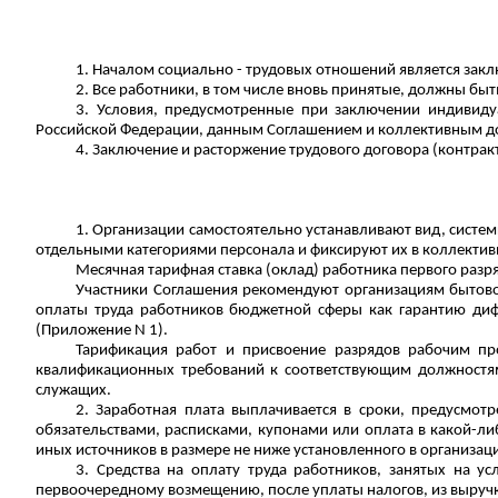
1. Началом социально - трудовых отношений является зак
2. Все работники, в том числе вновь принятые, должны б
3. Условия, предусмотренные при заключении индивиду
Российской Федерации, данным Соглашением и коллективным д
4. Заключение и расторжение трудового договора (контракт
1. Организации самостоятельно устанавливают вид, систе
отдельными категориями персонала и фиксируют их в коллектив
Месячная тарифная ставка (оклад) работника первого раз
Участники Соглашения рекомендуют организациям бытово
оплаты труда работников бюджетной сферы как гарантию диф
(Приложение N 1).
Тарификация работ и присвоение разрядов рабочим пр
квалификационных требований к соответствующим должностя
служащих.
2. Заработная плата выплачивается в сроки, предусмот
обязательствами, расписками, купонами или оплата в какой-либ
иных источников в размере не ниже установленного в организа
3. Средства на оплату труда работников, занятых на у
первоочередному возмещению, после уплаты налогов, из выручки