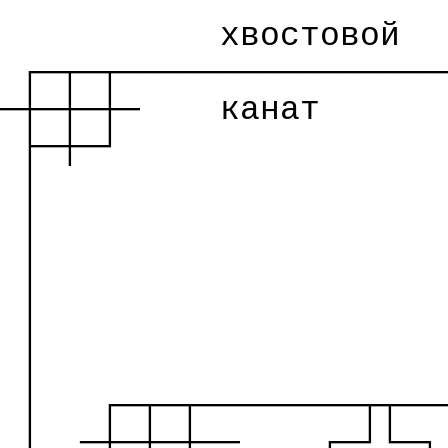
хвостовой
┌─┬─┬────────────────
─┼─┼─┼─
канат
├─┼─┘
│
│
│
│
│
│
│
┌─┬─┬────────┬┬──
│
─┼─┼─┼──
┌─┘└─┐