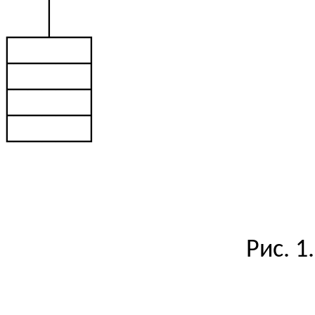
│
┌──┴──┐
├─────┤
├─────┤
├─────┤
└─────┘
Рис. 1