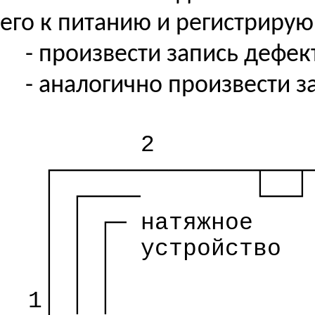
его к питанию и регистриру
- произвести запись дефект
- аналогично произвести 
2
┌──────────────┬──┬
│ ┌────
└──┘
│ │ ┌─
натяжное
│ │ │
устройство
│ │ │
1│ │ │