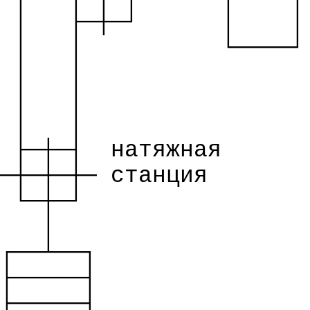
│
├─┼─┘
│
│
│
│
└────┘
│
│
│
│
│
│
├─┼─┤
натяжная
─┼─┼─┼─ станция
└─┼─┘
│
┌──┴──┐
├─────┤
├─────┤