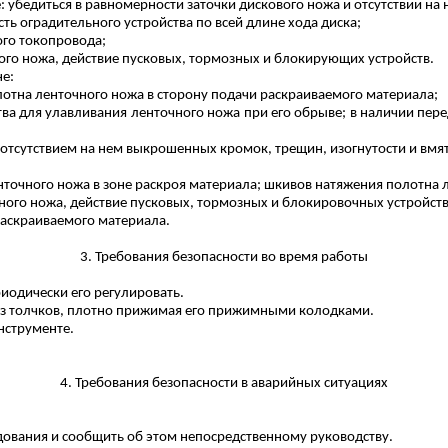
е: убедиться в равномерности заточки дискового ножа и отсутствии н
ть оградительного устройства по всей длине хода диска;
ого
токопровода
;
го ножа, действие пусковых, тормозных и блокирующих устройств.
не:
отна ленточного ножа в сторону подачи раскраиваемого материала;
тва для улавливания ленточного ножа при его обрыве; в наличии пе
 отсутствием на нем выкрошенных кромок, трещин, изогнутости и вмя
точного ножа в зоне раскроя материала; шкивов натяжения полотна 
ого ножа, действие пусковых, тормозных и блокировочных устройств
раскраиваемого материала.
3. Требования безопасности во время работы
риодически его регулировать.
без толчков, плотно прижимая его прижимными колодками.
нструменте.
4. Требования безопасности в аварийных ситуациях
дования и сообщить об этом непосредственному руководству.