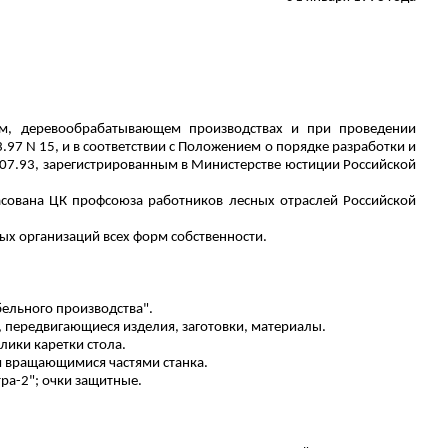
ом, деревообрабатывающем производствах и при проведении
97 N 15, и в соответствии с Положением о порядке разработки и
07.93, зарегистрированным в
Министерстве
юстиции Российской
асована ЦК профсоюза работников лесных отраслей Российской
ых организаций всех форм собственности.
ельного производства".
 передвигающиеся изделия, заготовки, материалы.
ики каретки стола.
и вращающимися частями станка.
ра-2"; очки защитные.