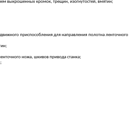
а нем выкрошенных кромок, трещин, изогнутостей, вмятин;
редвижного приспособления для направления полотна ленточного
тин;
ленточного ножа, шкивов привода станка;
;