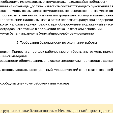
 необходимо использовать огнетушитель, находящийся поблизости.
авший или очевидец должен известить соответствующего руководителя
акая помощь оказывается немедленно, непосредственно на месте п
, остановить механизм, извлечь пострадавшего из-под машины, тяже
 кровотечении наложить жгут, а затем перевязать рану; при подозре
 ожогах наложить сухую повязку; при обморожении пораженный участо
острадавшего только в положении лежа на жестком основании.
олжен быть направлен в ближайшее лечебное учреждение.
5. Требования безопасности по окончании работы
овки. Привести в порядок рабочее место: убрать инструмент, приспо
авшийся материал.
 поверхности оборудования, а также со спецодежды производить щетк
и, ветошь сложить в специальный металлический ящик с закрывающей
 сообщить сменному рабочему или мастеру.
труда и технике безопасности. // Некоммерческий проект для инж