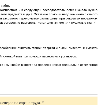
 работ.
роисшествия и в следующей последовательности: сначала нужно
лого предмета и др.).
Оказание помощи надо начинать с самого
нии закрытого перелома наложить шину; при открытых переломах
к осторожно растереть, используя мягкие или пушистые ткани).
собления; очистить станок от грязи и пыли; вытереть и смазать
ой, сметкой или при помощи пылесосных установок.
ся крышкой и вынести за пределы цеха в специально отведенное
енеров по охране труда. //