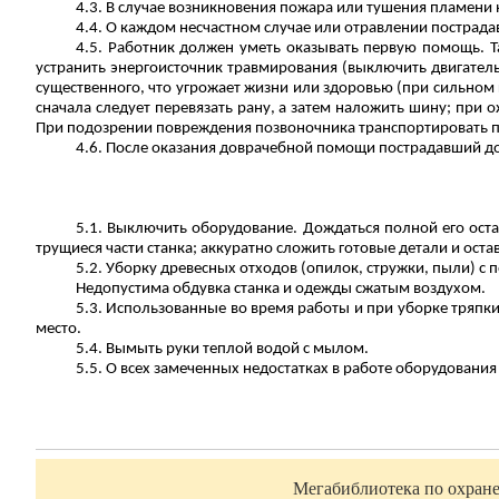
4.3. В случае возникновения пожара или тушения пламени
4.4. О каждом несчастном случае или отравлении пострад
4.5. Работник должен уметь оказывать первую помощь. Т
устранить
энергоисточник
травмирования
(выключить двигатель
существенного, что угрожает жизни или здоровью (при сильном
сначала следует перевязать рану, а затем наложить шину; при
При подозрении повреждения позвоночника транспортировать п
4.6. После оказания доврачебной помощи пострадавший д
5.1. Выключить оборудование. Дождаться полной его остан
трущиеся части станка; аккуратно сложить готовые детали и ост
5.2. Уборку древесных отходов (опилок, стружки, пыли) с
Недопустима обдувка станка и одежды сжатым воздухом.
5.3. Использованные во время работы и при уборке тряпк
место.
5.4. Вымыть руки теплой водой с мылом.
5.5.
О
всех замеченных недостатках в работе оборудования
Мегабиблиотека по охране 