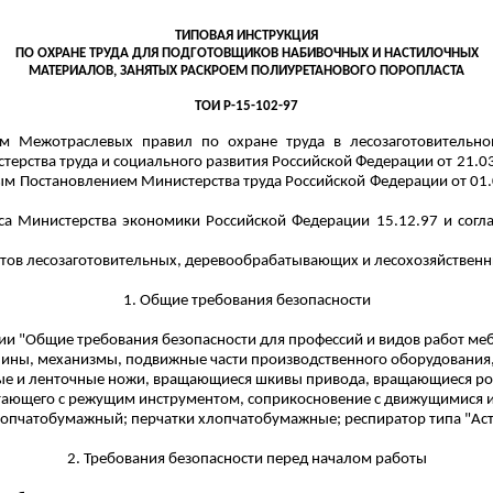
ТИПОВАЯ ИНСТРУКЦИЯ
ПО ОХРАНЕ ТРУДА ДЛЯ ПОДГОТОВЩИКОВ
НАБИВОЧНЫХ
И НАСТИЛОЧНЫХ
МАТЕРИАЛОВ, ЗАНЯТЫХ РАСКРОЕМ ПОЛИУРЕТАНОВОГО ПОРОПЛАСТА
ТОИ Р-15-102-97
ем Межотраслевых правил по охране труда в лесозаготовительн
рства труда и социального развития Российской Федерации от 21.03.
ым Постановлением Министерства труда Российской Федерации от 01.
а Министерства экономики Российской Федерации 15.12.97 и согл
тов лесозаготовительных, деревообрабатывающих и лесохозяйственн
1. Общие требования безопасности
ии "Общие требования безопасности для профессий и видов работ меб
ины, механизмы, подвижные части производственного оборудования,
ые и ленточные ножи, вращающиеся шкивы привода, вращающиеся рол
тающего с режущим инструментом, соприкосновение с движущимися 
опчатобумажный; перчатки хлопчатобумажные; респиратор типа "Аст
2. Требования безопасности перед началом работы