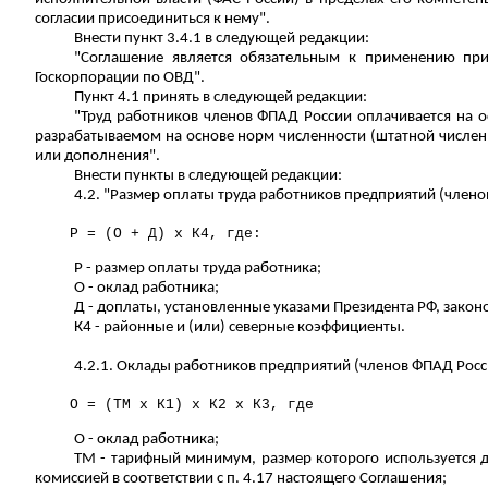
согласии присоединиться к нему".
Внести пункт 3.4.1 в следующей редакции:
"Соглашение является обязательным к применению при
Госкорпорации по ОВД".
Пункт 4.1 принять в следующей редакции:
"Труд работников членов ФПАД России оплачивается на о
разрабатываемом на основе норм численности (штатной числен
или дополнения".
Внести пункты в следующей редакции:
4.2. "
Размер оплаты труда
работников предприятий (членов
Р
= (О + Д) x К4, где:
Р
- размер оплаты труда работника;
О - оклад работника;
Д - доплаты, установленные указами Президента РФ, зако
К
4
- районные и (или) северные коэффициенты.
4.2.1. Оклады работников предприятий (членов ФПАД Рос
О = (ТМ x К
1
) x К2 x К3, где
О - оклад работника;
ТМ - тарифный минимум, размер которого используется д
комиссией в соответствии с п. 4.17 настоящего Соглашения;