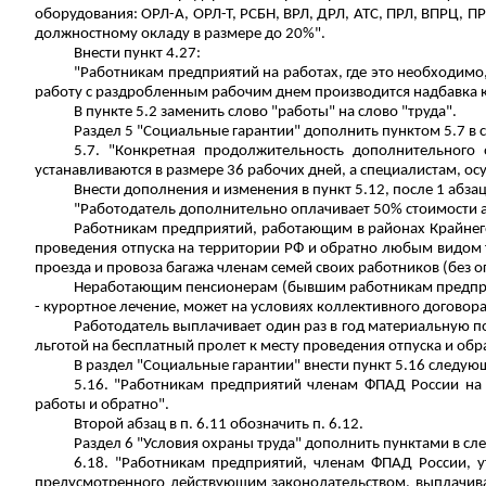
оборудования:
ОРЛ-А
, ОРЛ-Т, РСБН, ВРЛ, ДРЛ, АТС, ПРЛ, ВПРЦ, 
должностному окладу в размере до 20%".
Внести пункт 4.27:
"Работникам предприятий на работах, где это необходим
работу с раздробленным рабочим днем производится надбавка к
В пункте 5.2 заменить слово "работы" на слово "труда".
Раздел 5 "Социальные гарантии" дополнить пунктом 5.7 в
5.7. "Конкретная продолжительность дополнительного
устанавливаются в размере 36 рабочих дней, а специалистам, о
Внести дополнения и изменения в пункт 5.12, после 1 абзац
"Работодатель дополнительно оплачивает 50% стоимости ав
Работникам предприятий, работающим в районах Крайнего 
проведения отпуска на территории РФ и обратно любым видом тр
проезда
и провоза багажа членам семей своих работников (без о
Неработающим пенсионерам (бывшим работникам предприят
- курортное лечение, может на условиях коллективного договора
Работодатель выплачивает один раз в год материальную 
льготой на бесплатный пролет к месту проведения отпуска и обр
В раздел "Социальные гарантии" внести пункт 5.16 следую
5.16. "Работникам предприятий членам ФПАД России на 
работы и обратно".
Второй абзац в п. 6.11 обозначить п. 6.12.
Раздел 6 "Условия охраны труда" дополнить пунктами в с
6.18.
"Работникам предприятий, членам ФПАД России, ут
предусмотренного действующим законодательством, выплачивае