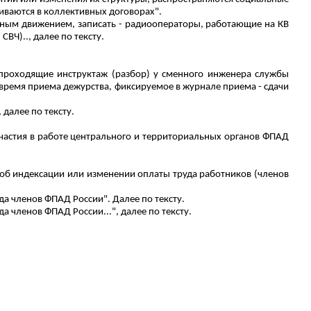
риваются в коллективных договорах".
ушным движением, записать - радиооператоры, работающие на КВ
 СВЧ
)..,
далее по тексту.
 проходящие инструктаж (разбор) у сменного инженера службы
 время приема дежурства, фиксируемое в журнале приема - сдачи
 далее по тексту.
астия в работе центрального и территориальных органов ФПАД
я об индексации или изменении оплаты труда работников (членов
да членов ФПАД России". Далее по тексту.
а членов ФПАД России...", далее по тексту.