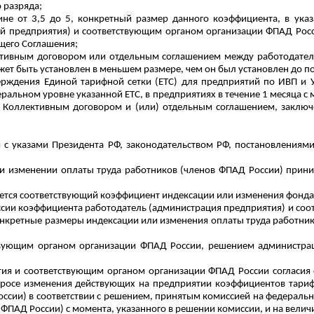
о разряда;
не от 3,5 до 5, конкретный размер данного коэффициента, в ука
 предприятия) и соответствующим органом организации ФПАД Росс
щего Соглашения;
ективным договором или отдельным соглашением между работодател
ет быть установлен в меньшем размере, чем он был установлен до п
верждения Единой тарифной сетки (ЕТС) для предприятий по ИВП и
альном уровне указанной ЕТС, в предприятиях в течение 1 месяца с 
е Коллективным договором и (или) отдельным соглашением, заклю
и с указами Президента РФ, законодательством РФ, постановления
ли изменении оплаты труда работников (членов ФПАД России) прини
ется соответствующий коэффициент индексации или изменения фонда 
ссии коэффициента работодатель (администрация предприятия) и соот
нкретные размеры индексации или изменения оплаты труда работник
тствующим органом организации ФПАД России, решением администра
ия и соответствующим органом организации ФПАД России согласия
опросе изменения действующих на предприятии коэффициентов тариф
ссии) в соответствии с решением, принятым комиссией на федерально
 ФПАД России) с момента, указанного в решении комиссии, и на вели