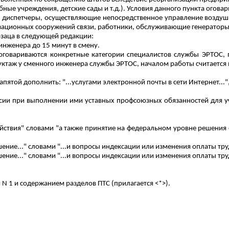
бные учреждения, детские сады и т.д.). Условия данного пункта огова
исле диспетчеры, осуществляющие непосредственное управление возд
зационных сооружений связи, работники, обслуживающие генераторы
заца в следующей редакции:
инженера до 15 минут в смену.
 оговариваются конкретные категории специалистов службы ЭРТОС,
уктаж у сменного инженера службы ЭРТОС, началом работы считается
пятой дополнить: "...услугами электронной почты в сети Интернет...",
ии при выполнении ими уставных профсоюзных обязанностей для уч
 действия" словами "а также принятие на федеральном уровне решени
ашение..." словами "...и вопросы индексации или изменения оплаты тру
шение..." словами "...и вопросы индексации или изменения оплаты труд
 N 1 и содержанием разделов ПТС (прилагается <*>).