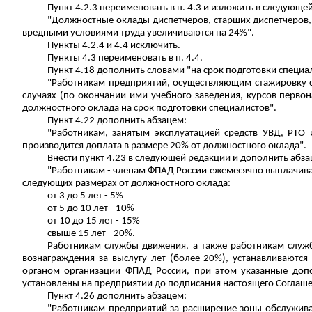
Пункт 4.2.3 переименовать в п. 4.3 и изложить в следующе
"Должностные оклады диспетчеров, старших диспетчеров, 
вредными условиями труда увеличиваются на 24%".
Пункты 4.2.4 и 4.4 исключить.
Пункты 4.3 переименовать в п. 4.4.
Пункт 4.18 дополнить словами "на срок подготовки специал
"Работникам предприятий, осуществляющим стажировку сп
случаях (по окончании ими учебного заведения, курсов первон
должностного оклада на срок подготовки специалистов".
Пункт 4.22 дополнить абзацем:
"Работникам, занятым эксплуатацией средств УВД, РТО
производится доплата в размере 20% от должностного оклада".
Внести пункт 4.23 в следующей редакции и дополнить абза
"Работникам - членам ФПАД России ежемесячно выплачивает
следующих размерах от должностного оклада:
от 3 до 5 лет - 5%
от 5 до 10 лет - 10%
от 10 до 15 лет - 15%
свыше 15 лет - 20%.
Работникам службы движения, а также работникам служб
вознаграждения за выслугу лет (более 20%), устанавливают
органом организации ФПАД России, при этом указанные допо
установлены на предприятии до подписания настоящего Соглаше
Пункт 4.26 дополнить абзацем:
"Работникам предприятий за расширение зоны обслужива