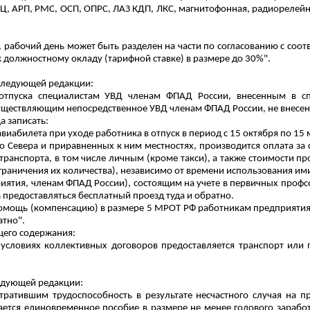
ПРЦ, АРП, РМС, ОСП, ОПРС, ЛАЗ КДП, ЛКС, магнитофонная, радиорелейн
о, рабочий день может быть разделен на части по согласованию с с
 должностному окладу (тарифной ставке) в размере до 30%".
 следующей редакции:
 отпуска специалистам УВД членам ФПАД России, внесенным в с
существляющим непосредственное УВД членам ФПАД России, не внесенны
а записать:
иабилета при уходе работника в отпуск в период с 15 октября по 15 
Севера и приравненных к ним местностях, производится оплата за сч
анспорта, в том числе личным (кроме такси), а также стоимости про
граничения их количества), независимо от времени использования ими
ия, членам ФПАД России), состоящим на учете в первичных профсо
 предоставляться бесплатный проезд туда и обратно.
помощь (компенсацию) в размере 5 МРОТ РФ работникам предприятия,
атно".
щего содержания:
условиях коллективных договоров предоставляется транспорт или п
ледующей редакции:
ратившим трудоспособность в результате несчастного случая на 
тся единовременное пособие в размере не менее годового заработ