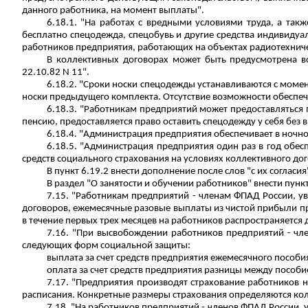
данного работника, на момент выплаты".
6.18.1. "На работах с вредными условиями труда, а так
бесплатно спецодежда, спецобувь и другие средства индивидуа
работников предприятия, работающих на объектах радиотехниче
В коллективных договорах может быть предусмотрена в
22.10.82 N 11".
6.18.2. "Сроки носки спецодежды устанавливаются с моме
носки предыдущего комплекта. Отсутствие возможности обеспече
6.18.3. "Работникам предприятий может предоставляться 
пенсию, предоставляется право оставить спецодежду у себя без 
6.18.4. "Администрация предприятия обеспечивает в ноч
6.18.5. "Администрация предприятия один раз в год обес
средств социального страхования на условиях коллективного дог
В пункт 6.19.2 внести дополнение после слов "с их согласия
В раздел "О занятости и обучении работников" внести пунк
7.15. "Работникам предприятий - членам ФПАД России, у
договоров, ежемесячные разовые выплаты из чистой прибыли пре
в течение первых трех месяцев на работников распространяется 
7.16. "При высвобождении работников предприятий - чл
следующих форм социальной защиты:
выплата за счет сре
дств пр
едприятия ежемесячного пособия
оплата за счет сре
дств пр
едприятия разницы между пособие
7.17. "Предприятия производят страхование работников 
расписания. Конкретные размеры страхования определяются ко
7.18. "На работников предприятий - членов ФПАД России,