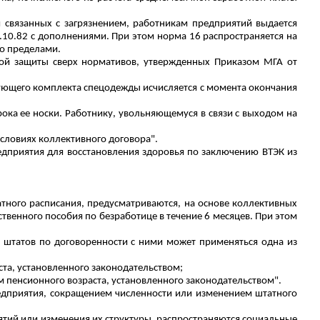
и связанных с загрязнением, работникам предприятий выдается
.10.82 с дополнениями. При этом норма 16 распространяется на
го пределами.
ной защиты сверх нормативов, утвержденных Приказом МГА от
дующего комплекта спецодежды исчисляется с момента окончания
ока ее носки. Работнику, увольняющемуся в связи с выходом на
словиях коллективного договора".
редприятия для восстановления здоровья по заключению ВТЭК из
тного расписания, предусматриваются, на основе коллективных
твенного пособия по безработице в течение 6 месяцев. При этом
 штатов по договоренности с ними может применяться одна из
ста, установленного законодательством;
 пенсионного возраста, установленного законодательством".
редприятия, сокращением численности или изменением штатного
ятий или изменения их структуры, распространяются социальные