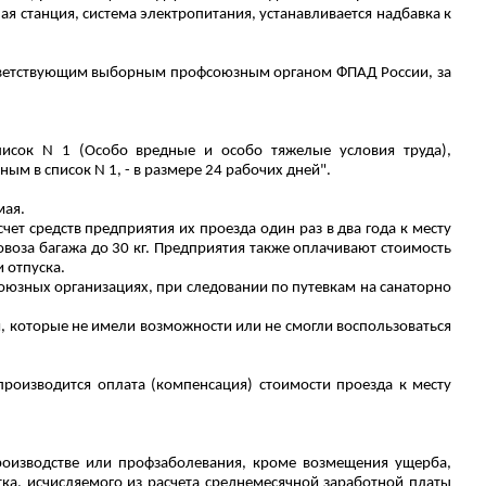
ая станция, система электропитания, устанавливается надбавка к
оответствующим выборным профсоюзным органом ФПАД России, за
писок N 1 (Особо вредные и особо тяжелые условия труда),
м в список N 1, - в размере 24 рабочих дней".
мая.
ет средств предприятия их проезда один раз в два года к месту
воза багажа до 30 кг.
Предприятия также
оплачивают стоимость
 отпуска.
юзных организациях, при следовании по путевкам на санаторно
 которые не имели возможности или не смогли воспользоваться
роизводится оплата (компенсация) стоимости проезда к месту
производстве или профзаболевания, кроме возмещения ущерба,
ка, исчисляемого из расчета среднемесячной заработной платы