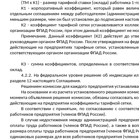
(ТМ x К
1
) - размер тарифной ставки (оклада) работника 1-г
К
1
- корпоративный коэффициент, который равен величи
отдельным соглашением между работодателем (администрацией
меньшем размере, чем он был установлен до подписания настоя
К
2
- коэффициент тарифной сетки устанавливается колл
организации ФПАД России, при этом данный коэффициент не мож
Примечание. Данный коэффициент (К
2
) действует до ут
руководящим органом ФПАД России. После утверждения на федер
действующие на предприятиях тарифные сетки, установленны
соответствующим органом организации ФПАД России.
К3 - сумма коэффициентов, определенных в соответстви
оклад.
4.2.2. На федеральном уровне решение об индексации и
разделе 12 настоящего Соглашения.
Решением комиссии для каждого предприятия устанавлива
На основании и из расчета установленного решением коми
момента объявления решения комиссии, обязаны согласовать ко
действующие на предприятии коэффициенты тарифной сетки.
В соответствии с принятым, по согласованию с соотве
работников предприятия (членов ФПАД России).
В случае недостижения между администрацией предприят
оплаты труда работников (членов ФПАД России), а также в в
размера оплаты труда работников предприятия (членов ФПАД Ро
одинаковых размерах для всех работников предприятия (членов