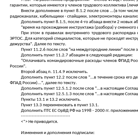
гарантии, которые имеются у членов трудового коллектива (лече
Внести дополнение в пункт 8.1.2 после слов ...(в том ч
радиоканалах, кабельщики - спайщики, электромонтеры канали
Дополнить пункт 8.1.5, после 4-го абзаца внести 2
новых
аб
"время на прохождение инструктажа (разбора) у сменного 
При этом в правилах внутреннего трудового распорядка
ЭРТОС. Для категорий специалистов, которые не проходят инстр
дежурства". Далее по тексту.
Пункт 11.2.6 после слов "на междугородние линии" после за
Дополнить пункт 11.2.7 абзацем в следующей редакции:
"Оплачивать командировочные расходы членов ФПАД Росс
России".
Второй абзац п. 11.4.9 исключить.
Дополнить пункт 12.2 после слов "...в течение срока его
ФПАД России)...", далее по тексту.
Дополнить пункт 12.5.1.2 после слов "...в настоящее Согл
Дополнить пункт 12.5.1.3 после слов "...в настоящее Согла
Пункты 13.1 и 13.2 исключить.
Пункт 13.3 переименовать в пункт 13.1.
Дополнить ПТС ЕС ОрВД РФ на 1998 - 2000 гг. приложением
--------------------------------
<*> Не приводится.
Изменения и дополнения подписали: