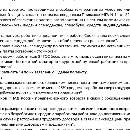
же на работах, производимых в особых температурных условиях ил
льной защиты согласно нормам, введенным Приказом МГА N 11 от 22
ского обеспечения полетов, расположенных на летном поле или за е
озможность выдачи спецодежды, спецобуви, средств индивидуаль
нта допуска работника предприятия к работе. Срок начала носки сле
ния спецодеждой не влечет за собой переноса срока ее носки".
право выкупать спецодежду по остаточной стоимости по истечении ср
выплаты остаточной стоимости".
ное время работников ЭРТОС бесплатным тонизирующим питанием на у
печивает бесплатной санаторно - курортной путевкой работников п
овора".
" записать "и по их заявлению", далее по тексту.
ты:
вольняемым в связи с сокращением численности или изменением шта
дприятия в размере не менее 25% среднего заработка сверх государс
действие пункта 7.9 настоящего Соглашения".
енов ФПАД России предпенсионного возраста в связи с сокращением
 в размере пенсии по старости до достижения ими пенсионного возра
м по безработице и средним заработком работника до достижения им
на случай расторжения трудового договора в связи с ликвидацией п
ллективными договорами предприятий".
 уволенных по сокращению штатов вследствие реорганизации предпри