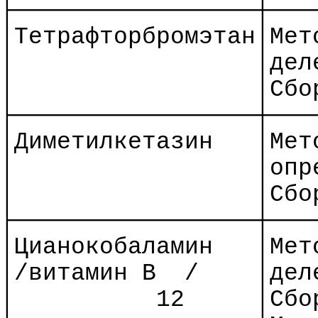
├─────────────────┼───
│Тетрафторбромэтан│Ме
│
│дел
│
│Сбо
├─────────────────┼───
│Диметилкетазин
│Мет
│
│опр
│
│Сбо
├─────────────────┼───
│Цианокобаламин
│Мет
│/витамин
В
/
│дел
│
12
│Сбо