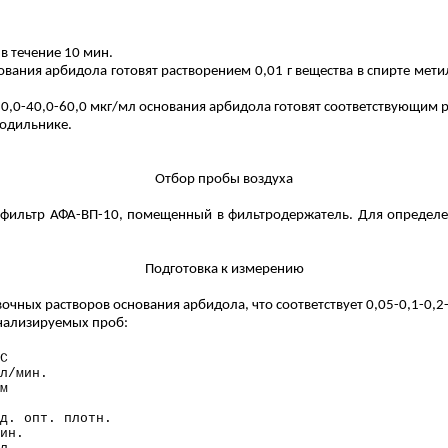
в течение 10 мин.
ования арбидола готовят растворением 0,01 г вещества в спирте мет
30,0-40,0-60,0 мкг/мл основания арбидола готовят соответствующим 
лодильнике.
Отбор пробы воздуха
фильтр АФА-ВП-10, помещенный в фильтродержатель. Для определен
Подготовка к измерению
ных растворов основания арбидола, что соответствует 0,05-0,1-0,2-0
нализируемых проб:
С
л/мин.
м
д. опт
.
п
лотн.
ин.