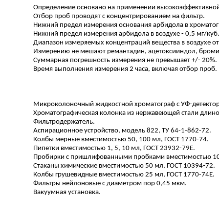
Определение основано на применении высокоэффективно
Отбор проб проводят с концентрированием на фильтр.
Нижний предел измерения основания арбидола в хроматогр
Нижний предел измерения арбидола в воздухе - 0,5 мг/куб. 
Диапазон измеряемых концентраций вещества в воздухе от 0
Измерению не мешают ремантадин, ацетоксииндол, броми
Суммарная погрешность измерения не превышает +/- 20%.
Время выполнения измерения 2 часа, включая отбор проб.
Микроколоночный
жидкостной
хроматограф с УФ-детекто
Хроматографическая колонка из нержавеющей стали длиной
Фильтродержатель.
Аспирационное устройство, модель 822, ТУ 64-1-862-72.
Колбы мерные вместимостью 50, 100 мл, ГОСТ 1770-74.
Пипетки вместимостью 1, 5, 10 мл, ГОСТ 23932-79Е.
Пробирки с пришлифованными пробками вместимостью 10 
Стаканы химические вместимостью 50 мл, ГОСТ 10394-72.
Колбы грушевидные вместимостью 25 мл, ГОСТ 1770-74Е.
Фильтры нейлоновые с диаметром пор 0,45 мкм.
Вакуумная установка.