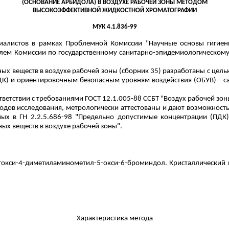
(ОСНОВАНИЕ АРБИДОЛА) В ВОЗДУХЕ РАБОЧЕЙ ЗОНЫ МЕТОДОМ
ВЫСОКОЭФФЕКТИВНОЙ ЖИДКОСТНОЙ ХРОМАТОГРАФИИ
МУК 4.1.836-99
иалистов в рамках Проблемной Комиссии "Научные основы гигиен
елем Комиссии по государственному санитарно-эпидемиологическом
ых веществ в воздухе рабочей зоны (сборник 35) разработаны с цел
) и ориентировочным безопасным уровням воздействия (ОБУВ) - с
ветствии с требованиями ГОСТ 12.1.005-88 ССБТ "Воздух рабочей зон
ов исследования, метрологически аттестованы и дают возможность
ых в ГН 2.2.5.686-98 "Предельно допустимые концентрации (ПДК) 
ых веществ в воздухе рабочей зоны".
токси-4-диметиламинометил-5-окси-6-броминдол. Кристаллический п
Характеристика метода