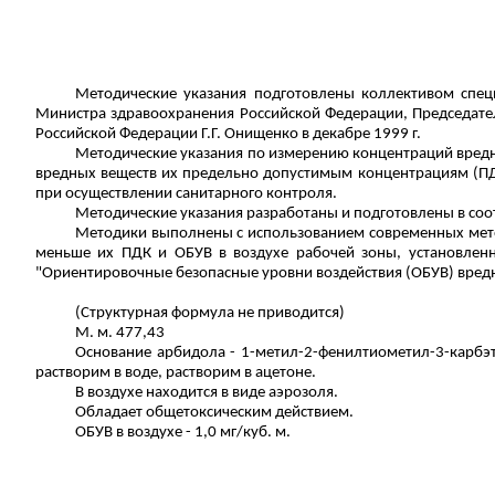
Методические указания подготовлены коллективом спец
Министра здравоохранения Российской Федерации, Председат
Российской Федерации Г.Г. Онищенко в декабре 1999 г.
Методические указания по измерению концентраций вредн
вредных веществ их
предельно допустимым концентрациям (ПДК
при осуществлении санитарного контроля.
Методические указания разработаны и подготовлены в соот
Методики выполнены с использованием современных метод
меньше их ПДК и ОБУВ в воздухе рабочей зоны, установленн
"Ориентировочные безопасные уровни воздействия (ОБУВ) вредн
(Структурная формула не приводится)
М. м. 477,43
Основание арбидола - 1-метил-2-фенилтиометил-3-карбэ
растворим в воде, растворим в ацетоне.
В воздухе находится в виде аэрозоля.
Обладает общетоксическим действием.
ОБУВ в воздухе - 1,0 мг/куб. м.