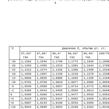
t
°С
Давление
Р
, кПа/мм рт. ст.
97,33/
97,86/
98,4/
98,93/
99,46/
100/7
730
734
738
742
746
-30
1,1582
1,1646
1,1709
1,1772
1,1836
1,189
-26
1,1393
1,1456
1,1519
1,1581
1,1644
1,170
-22
1,1212
1,1274
1,1336
1,1396
1,1458
1,151
-18
1,1036
1,1097
1,1158
1,1218
1,1278
1,133
-14
1,0866
1,0926
1,0986
1,1045
1,1105
1,116
-10
1,0701
1,0760
1,0819
1,0877
1,0986
1,099
-6
1,0540
1,0599
1,0657
1,0714
1,0772
1,082
-2
1,0385
1,0442
1,0499
1,0556
1,0613
1,066
0
1,0309
1,0366
1,0423
1,0477
1,0535
1,059
+2
1,0234
1,0291
1,0347
1,0402
1,0459
1,051
+6
1,0087
1,0143
1,0198
1,0253
1,0309
1,036
+10
0,9944
0,9999
1,0054
1,0108
1,0162
1,021