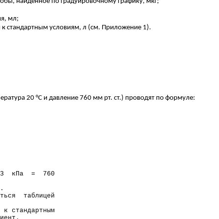
обы, найденное по градуировочному графику, мкг;
я, мл;
й к стандартным условиям,
л
(см. Приложение 1).
ература 20
°С
и давление 760 мм рт. ст.) проводят по формуле:
3
кПа
=
760
.
ться
таблицей
а к
стандартным
иент.