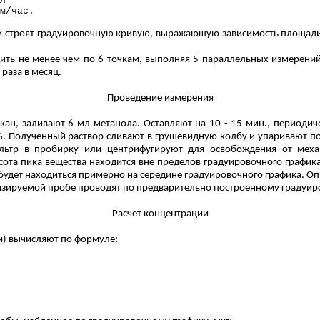
л
м/час.
 строят градуировочную кривую, выражающую зависимость площади 
ить не менее чем по 6 точкам, выполняя 5 параллельных измерений
раза в месяц.
Проведение измерения
ан, заливают 6 мл метанола. Оставляют на 10 - 15 мин., периоди
7%. Полученный раствор сливают в грушевидную колбу и упаривают п
ильтр в пробирку или центрифугируют для освобождения от меха
ота пика вещества находится вне пределов градуировочного графика
будет находиться примерно на середине градуировочного графика. Оп
изируемой пробе проводят по предварительно построенному градуир
Расчет концентрации
м) вычисляют по формуле: