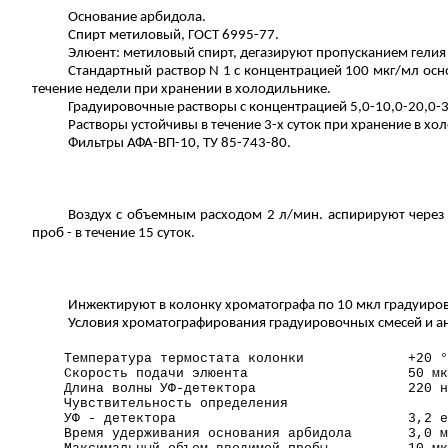
Основание арбидола.
Спирт метиловый, ГОСТ 6995-77.
Элюент: метиловый спирт, дегазируют пропусканием гелия 
Стандартный раствор N 1 с концентрацией 100 мкг/мл осн
течение недели при хранении в холодильнике.
Градуировочные растворы с концентрацией 5,0-10,0-20,0-
Растворы устойчивы в течение 3-х суток
при
хранение в хо
Фильтры АФА-ВП-10, ТУ 85-743-80.
Воздух с объемным расходом 2 л/мин. аспирируют через 
проб - в течение 15 суток.
Инжектируют в колонку хроматографа по 10 мкл градуировоч
Условия хроматографирования градуировочных смесей и а
Температура термостата колонки
+20
°
Скорость подачи элюента
50 мк
Длина волны
УФ-детектора
220 н
Чувствительность определения
УФ - детектора
3,2 е
Время удерживания основания арбидола
3,0 м