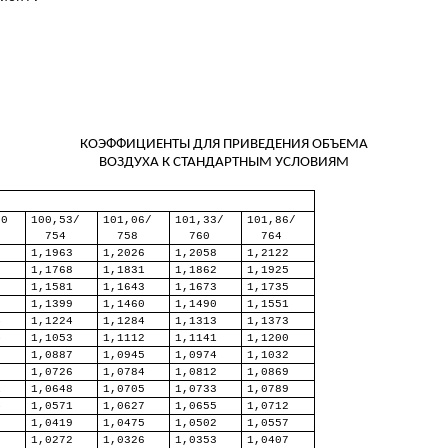
КОЭФФИЦИЕНТЫ ДЛЯ ПРИВЕДЕНИЯ ОБЪЕМА
ВОЗДУХА К СТАНДАРТНЫМ УСЛОВИЯМ
50
100,53/
101,06/
101,33/
101,86/
754
758
760
764
9
1,1963
1,2026
1,2058
1,2122
5
1,1768
1,1831
1,1862
1,1925
9
1,1581
1,1643
1,1673
1,1735
8
1,1399
1,1460
1,1490
1,1551
4
1,1224
1,1284
1,1313
1,1373
4
1,1053
1,1112
1,1141
1,1200
9
1,0887
1,0945
1,0974
1,1032
9
1,0726
1,0784
1,0812
1,0869
1
1,0648
1,0705
1,0733
1,0789
4
1,0571
1,0627
1,0655
1,0712
3
1,0419
1,0475
1,0502
1,0557
6
1,0272
1,0326
1,0353
1,0407