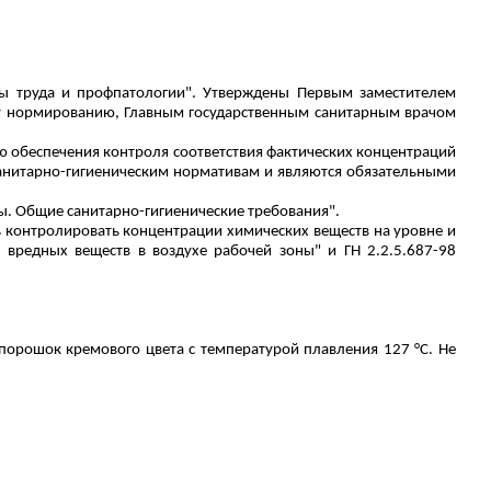
ы труда и профпатологии". Утверждены Первым заместителем
у нормированию, Главным государственным санитарным врачом
ью
обеспечения контроля соответствия фактических концентраций
анитарно-гигиеническим нормативам и являются обязательными
ы. Общие санитарно-гигиенические требования".
 контролировать концентрации химических веществ на уровне и
вредных веществ в воздухе рабочей зоны" и ГН 2.2.5.687-98
орошок кремового цвета с температурой плавления 127 °С. Не