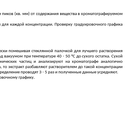
пиков (кв. мм) от содержания вещества в хроматографируемом
 для каждой концентрации. Проверку градуировочного графика
чески помешивая стеклянной палочкой для лучшего растворения
од вакуумом при температуре 40 - 50
°С
до сухого остатка. Сухой
нических частиц и анализируют на хроматографе аналогично
, то экстракт разбавляют растворителем до такой концентрации
ределение проводят 3 - 5 раз и полученные данные усредняют.
овочному графику.