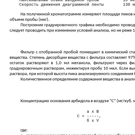
Максимальный объем вводимой пробы
10 мк
Скорость движения диаграммной ленты
130 м
На полученной хроматограмме измеряют площади пиков и
объеме пробы (мкг).
Построение градуировочного графика необходимо провод
следует проводить при изменении условий анализа, но не реже 1 
Фильтр с отобранной пробой помещают в химический стак
вещества. Степень десорбции вещества с фильтра составляет 9
остаток растворяют в 1,0 мл метанола, фильтруют через ф
градуировочным растворам, инжектируя пробу 10 мкл. Если выс
раствора, при которой высота пика анализируемого соединения 
Количественное определение содержания вещества в анал
Концентрацию основания арбидола в воздухе "С" (мг/куб. 
а х
В
С = -----,
б
х V
где: