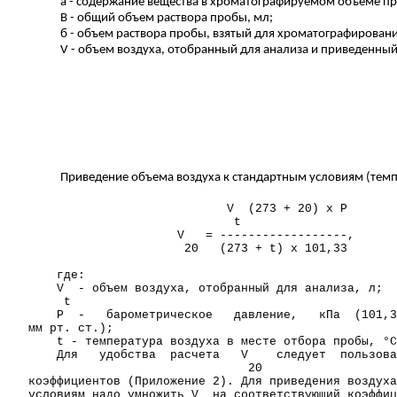
а - содержание вещества в хроматографируемом объеме пр
В - общий объем раствора пробы, мл;
б
- объем раствора пробы, взятый для хроматографировани
V - объем воздуха, отобранный для анализа и приведенны
Приведение объема воздуха к стандартным условиям (темп
V
(273 + 20) х
Р
t
V
= ------------------,
20
(273 + t) х 101,33
где:
V
- объем воздуха, отобранный для анализа,
л
;
t
Р
-
барометрическое
давление,
кПа
(101,3
мм
рт. ст.);
t - температура воздуха в месте отбора пробы, °С
Для
удобства
расчета
V
следует
пользова
20
коэффициентов (Приложение 2). Для приведения воздух
условиям надо умножить V
на соответствующий коэффиц