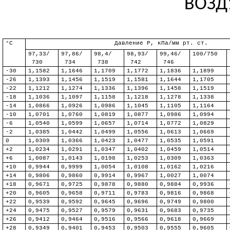
ВОЗД
°С
Давление
Р
, кПа/мм рт. ст.
97,33/
97,86/
98,4/
98,93/
99,46/
100/750
730
734
738
742
746
-30
1,1582
1,1646
1,1709
1,1772
1,1836
1,1899
-26
1,1393
1,1456
1,1519
1,1581
1,1644
1,1705
-22
1,1212
1,1274
1,1336
1,1396
1,1458
1,1519
-18
1,1036
1,1097
1,1158
1,1218
1,1278
1,1338
-14
1,0866
1,0926
1,0986
1,1045
1,1105
1,1164
-10
1,0701
1,0760
1,0819
1,0877
1,0986
1,0994
-6
1,0540
1,0599
1,0657
1,0714
1,0772
1,0829
-2
1,0385
1,0442
1,0499
1,0556
1,0613
1,0669
0
1,0309
1,0366
1,0423
1,0477
1,0535
1,0591
+2
1,0234
1,0291
1,0347
1,0402
1,0459
1,0514
+6
1,0087
1,0143
1,0198
1,0253
1,0309
1,0363
+10
0,9944
0,9999
1,0054
1,0108
1,0162
1,0216
+14
0,9806
0,9860
0,9914
0,9967
1,0027
1,0074
+18
0,9671
0,9725
0,9878
0,9880
0,9884
0,9936
+20
0,9605
0,9658
0,9711
0,9783
0,9816
0,9868
+22
0,9539
0,9592
0,9645
0,9696
0,9749
0,9800
+24
0,9475
0,9527
0,9579
0,9631
0,9683
0,9735
+26
0,9412
0,9464
0,9516
0,9566
0,9618
0,9669
+28
0,9349
0,9401
0,9453
0,9503
0,9555
0,9605