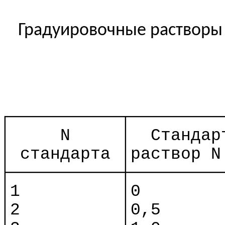
Градуировочные растворы (
┌───────────┬─────────
│
N
│
Стандар
│ стандарта │раствор N
├───────────┼─────────
│1
│0
│2
│0,5