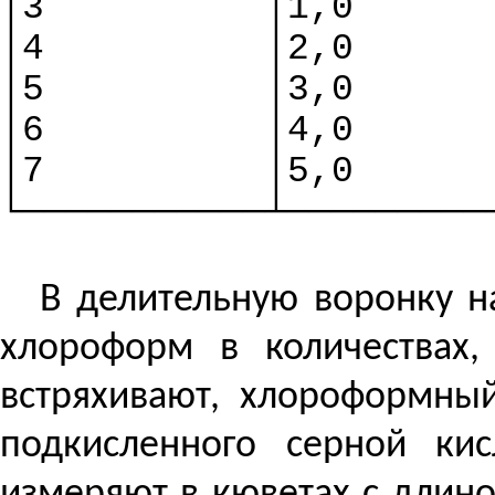
│3
│1,0
│4
│2,0
│5
│3,0
│6
│4,0
│7
│5,0
└───────────┴─────────
В делительную воронку н
хлороформ в количествах,
встряхивают, хлороформный
подкисленного серной кис