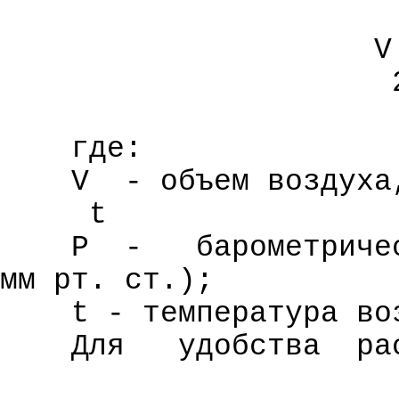
V
где:
V
- объем воздуха
t
Р
-
барометриче
мм
рт. ст.);
t - температура во
Для
удобства
ра