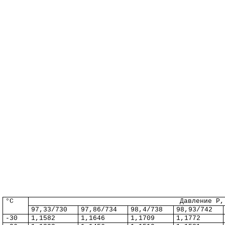
°C
Давление
Р
,
97,33/730
97,86/734
98,4/738
98,93/742
-30
1,1582
1,1646
1,1709
1,1772