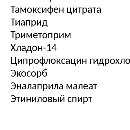
Тамоксифен цитрата
Тиаприд
Триметоприм
Хладон-14
Ципрофлоксацин гидрохло
Экосорб
Эналаприла малеат
Этиниловый спирт