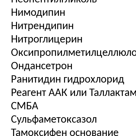
Нимодипин
Нитрендипин
Нитроглицерин
Оксипропилметилцеллюло
Ондансетрон
Ранитидин гидрохлорид
Реагент ААК или Таллакта
СМБА
Сульфаметоксазол
Тамоксифен основание