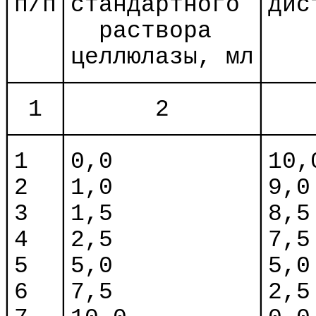
│
п
/п│стандартного │дис
│
│
раствора
│
│
│целлюлазы, мл│
├───┼─────────────┼───
│ 1 │
2
│
├───┼─────────────┼───
│1
│0,0
│10,
│2
│1,0
│9,0
│3
│1,5
│8,5
│4
│2,5
│7,5
│5
│5,0
│5,0
│6
│7,5
│2,5