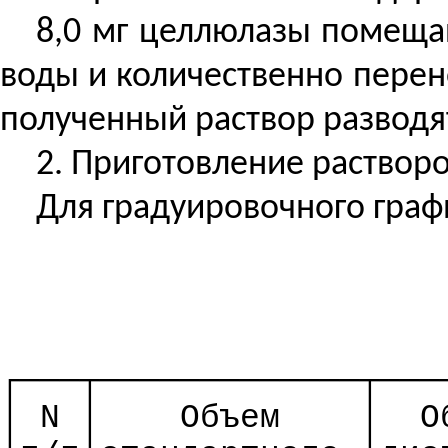
8,0 мг целлюлазы помеща
воды и количественно перен
полученный раствор разводят
2. Приготовление раствор
Для градуировочного граф
┌───┬─────────────┬───
│ N │
Объем
│
О