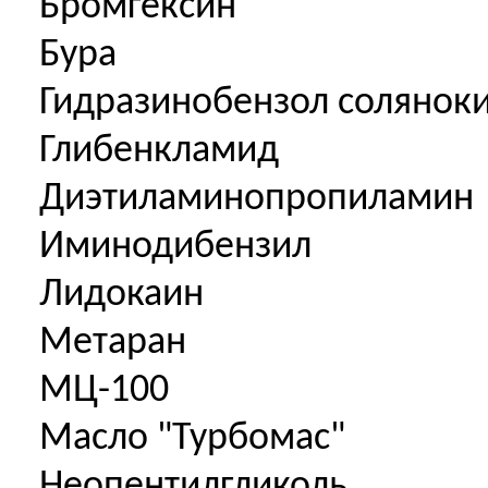
Бромгексин
Бура
Гидразинобензол солянок
Глибенкламид
Диэтиламинопропиламин
Иминодибензил
Лидокаин
Метаран
МЦ-100
Масло "Турбомас"
Неопентилгликоль