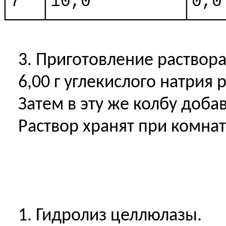
│7
│10,0
│0,0
└───┴─────────────┴───
3. Приготовление раствора
6,00 г углекислого натрия
Затем в эту же колбу доб
Раствор хранят при комнат
1. Гидролиз целлюлазы.