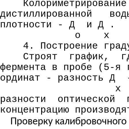
Колориметрирование
дистиллированной
вод
плотности - Д
и Д
.
о
х
4. Построение град
Строят
график,
г
фермента в пробе (5-я 
ординат - разность Д
х
разности
оптической
концентрацию производя
Проверку калибровочного 