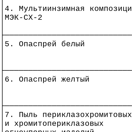
├───────────────────────────
│4. Мультиинзимная композици
│МЭК-СХ-2
│
├───────────────────────────
│5. Опаспрей
белый
│
│
├───────────────────────────
│6. Опаспрей
желтый
│
│
├───────────────────────────
│7. Пыль периклазохромитовых
│и хромитопериклазовых