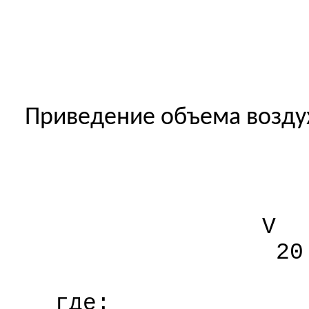
Приведение объема воздуха
V
20
где: