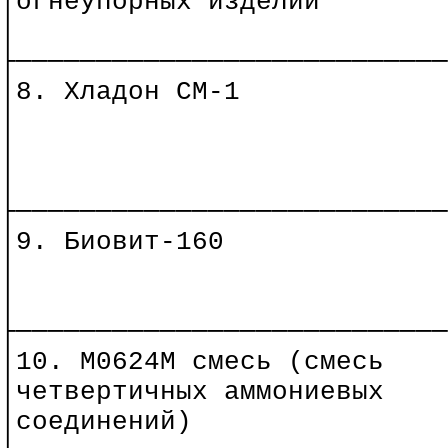
│огнеупорных изделий
│
├───────────────────────────
│8. Хладон СМ-1
│
│
│
├───────────────────────────
│9. Биовит-160
│
│
├───────────────────────────
│10.
М0624М смесь (смесь
│четвертичных аммониевых
│соединений)