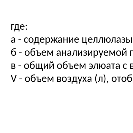
где:
а - содержание целлюлазы 
б
- объем анализируемой п
в - общий объем элюата с 
V - объем воздуха (л), от